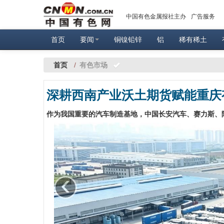
中国有色金属报社主办
广告服务
首页
要闻
铜镍铅锌
铝
稀有稀土
首页
/
有色市场
深耕西南产业沃土期货赋能重庆
‹