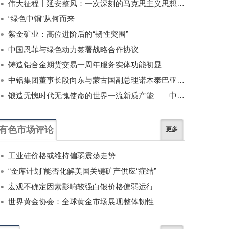
伟大征程丨延安整风：一次深刻的马克思主义思想教育运动
“绿色中铜”从何而来
紫金矿业：高位进阶后的“韧性突围”
中国恩菲与绿色动力签署战略合作协议
铸造铝合金期货交易一周年服务实体功能初显
中铝集团董事长段向东与蒙古国副总理诺木泰巴亚尔举行会谈
锻造无愧时代无愧使命的世界一流新质产能——中国有色金属工业的战略应对与破局之道（二）
有色市场评论
更多
工业硅价格或维持偏弱震荡走势
“金库计划”能否化解美国关键矿产供应“症结”
宏观不确定因素影响较强白银价格偏弱运行
世界黄金协会：全球黄金市场展现整体韧性