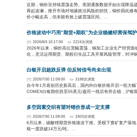
近期，铜价呈持续震荡走势。美国通胀数据开始出现降温
再起波澜，推升市场对地缘政治风险的担忧，铜价因此难
价小幅走高，但未能有效上破震荡区间。…
价格波动中巧用“期货+期权”为企业稳健经营保驾
2026/8/3 10:17:00
2224次浏览
2026年以来，铜价高位宽幅震荡，铜加工企业生产经营
化，灵活运用期货、期权衍生品工具开展风险管理，对冲
白银开启超跌反弹 但反转信号尚未出现
2026/7/30 11:09:00
3188次浏览
自今年1月底创历史新高后，国内外白银价格开启一轮大幅
COMEX白银期价跌至55美元/盎司一线后有所企稳，沪银
多空因素交织有望对锂价形成一定支撑
2026/7/30 11:08:00
3303次浏览
6月以来，碳酸锂期货价格接连下挫。受枧下窝矿复产落
格一度跌破14万元/吨。…