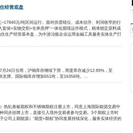
稳住经营底盘
元~17840元/吨区间运行。面对供需错位、成本抬升、利润收窄的行
入套保+实物交割+仓单质押”一体化期现运作模式，精准锁定原料成
稳住生产经营基本盘，为中游冶炼企业运用金融工具服务实体生产打
月24日当周，沪铜库存继续下滑，周度库存减少12.89%，至
支撑。国际铜库存增加551吨，至16356吨。…
”）热轧卷板期权和不锈钢期权注册上市，同意上海国际能源交易中
品种同步挂牌上市，直接引入境外交易者参与交易。3个期权上市时
子公司上期能源）“期货+期权”协同发展持续深化，服务实体经济的