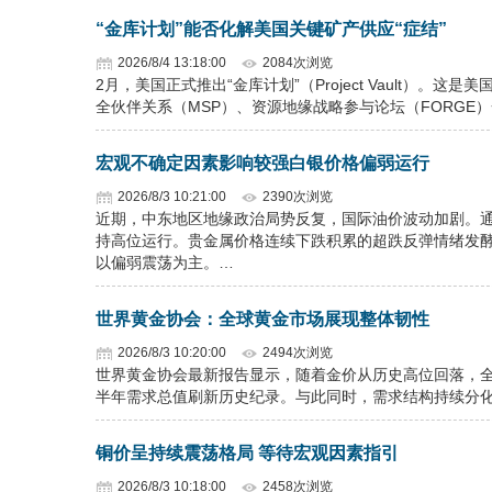
“金库计划”能否化解美国关键矿产供应“症结”
2026/8/4 13:18:00
2084次浏览
2月，美国正式推出“金库计划”（Project Vault）
全伙伴关系（MSP）、资源地缘战略参与论坛（FORGE
宏观不确定因素影响较强白银价格偏弱运行
2026/8/3 10:21:00
2390次浏览
近期，中东地区地缘政治局势反复，国际油价波动加剧。
持高位运行。贵金属价格连续下跌积累的超跌反弹情绪发
以偏弱震荡为主。…
世界黄金协会：全球黄金市场展现整体韧性
2026/8/3 10:20:00
2494次浏览
世界黄金协会最新报告显示，随着金价从历史高位回落，
半年需求总值刷新历史纪录。与此同时，需求结构持续分
铜价呈持续震荡格局 等待宏观因素指引
2026/8/3 10:18:00
2458次浏览