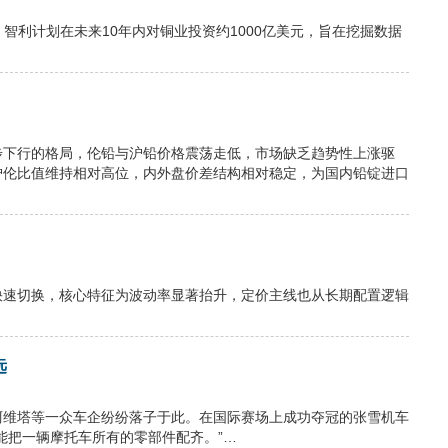
nna表示，智利计划在未来10年内对铜业投资约1000亿美元，旨在挖掘数据
步下行的格局，伦铅与沪铅价格震荡走低，市场缺乏趋势性上涨驱
沪伦比值维持相对高位，内外盘价差结构相对稳定，为国内铅锭进口
快速切换，核心特征为波动率显著抬升，定价主线也从长期配置逻辑
远
阿维塔等一众车企纷纷落子于此。在国际赛场上成功夺冠的张雪机车
能把一辆摩托车所有的零部件配齐。”…