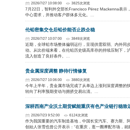
2026/7/27 10:08:00
3825次浏览
7月22日，智利外交部长Francisco Pérez Macke
中心需求，并推动客户群体多元化。…
伦铅密集交仓后铅价能否止跌企稳
2026/7/27 10:07:00
3849次浏览
近期，全球铅市场整体偏弱运行，呈现供需双弱、内外同
动。从比价端来看，在伦铅历史级高库存的持续压制下，
流入创造了良好条件。…
贵金属深度调整 静待行情修复
2026/7/27 10:06:00
3880次浏览
今年上半年，贵金属市场完成了从单边上涨到深度调整的
转向了利率预期变动与拥挤交易出清。…
深耕西南产业沃土期货赋能重庆有色产业链行稳致
2026/7/23 9:52:00
6124次浏览
作为我国重要的汽车制造基地，中国长安汽车、赛力斯、
创始人张雪也曾公开表示：“在重庆，逛一圈摩配市场，就