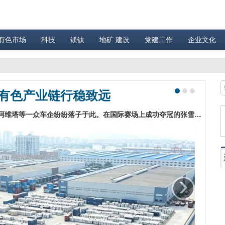
有色市场
科技
镁钛
地矿 建设
党建工作
企业文化
有色产业链行稳致远
作为我国重要的汽车制造基地，中国长安汽车、赛力斯、阿维塔等一众车企纷纷落子于此。在国际赛场上成功夺冠的张雪机车创始人张雪也曾公开表示：“在重庆，逛一圈摩配市场，就能把一辆摩托车所有的零部件配齐。”…
›