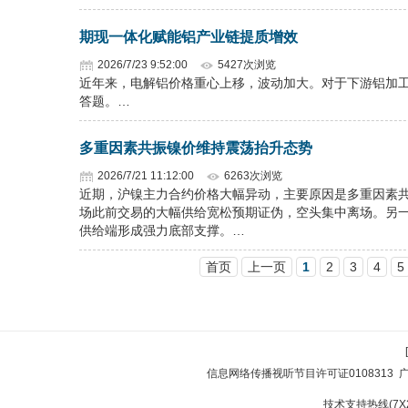
期现一体化赋能铝产业链提质增效
2026/7/23 9:52:00
5427次浏览
近年来，电解铝价格重心上移，波动加大。对于下游铝加
答题。…
多重因素共振镍价维持震荡抬升态势
2026/7/21 11:12:00
6263次浏览
近期，沪镍主力合约价格大幅异动，主要原因是多重因素共
场此前交易的大幅供给宽松预期证伪，空头集中离场。另
供给端形成强力底部支撑。…
首页
上一页
1
2
3
4
5
信息网络传播视听节目许可证0108313
技术支持热线(7X24