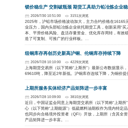
锁价稳生产 交割破瓶颈 期货工具助力铅冶炼企业
2026/7/30 10:51:00
3151次浏览
2025年，沪铅市场价格波动加大，主力合约价格在16165
业压力，国内头部铅冶炼企业依托期货工具，创新采用“买
本、平滑价格风险、盘活存量资金、优化库存周转，有效
造了可复制、可推广的行业样板。…
纽铜库存再创历史新高沪铜、伦铜库存持续下降
2026/7/28 10:10:00
4229次浏览
上海期货交易所（以下简称“上斯所”）最新公布数据显示，7
69610吨，降至近2年新低。沪铜库存连续下降，为铜价提供
上期所服务实体经济产品矩阵进一步丰富
2026/7/28 10:09:00
3810次浏览
近日，中国证监会同意上海期货交易所（以下简称“上期所
心（以下简称“上期能源”）低硫燃料油期权作为境内特定
也同步向合格境外投资者（QFI）开放，上期所（含其全资
产品矩阵进一步丰富。…