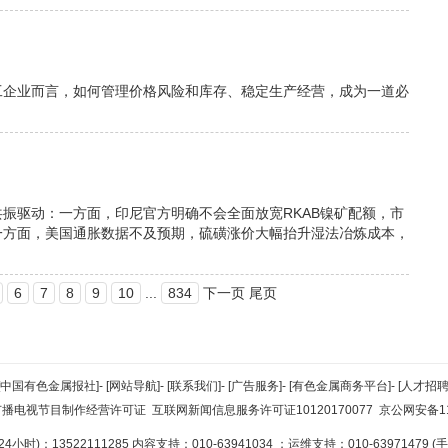
工企业而言，如何管理价格风险和库存、稳定生产经营，成为一道必
振驱动：一方面，印尼官方明确不会全面放宽RKAB镍矿配额，市
一方面，美国通胀数据不及预期，硫磺涨价大幅抬升湿法冶炼成本，
6
7
8
9
10
...
834
下一页 尾页
[中国有色金属报社]
-
[网站导航]
-
[联系我们]
-
[广告服务]
-
[有色金属商务平台]
-
[人才招聘
广播电视节目制作经营许可证
互联网新闻信息服务许可证10120170077
京公网安备110
小时)：13522111285 内容支持：010-63941034
；运维支持：010-63971479 (手机