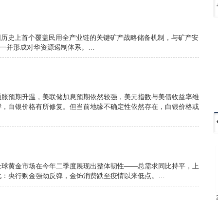
。这是美国历史上首个覆盖民用全产业链的关键矿产战略储备机制，与矿产安
）一并形成对华资源遏制体系。…
通胀预期升温，美联储加息预期依然较强，美元指数与美债收益率维
酵，白银价格有所修复。但当前地缘不确定性依然存在，白银价格或
全球黄金市场在今年二季度展现出整体韧性——总需求同比持平，上
化：央行购金强劲反弹，金饰消费跌至疫情以来低点。…