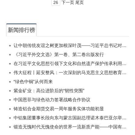
26
下一页 尾页
新闻排行榜
一周
每月
让中朝传统友谊之树更加根深叶茂——习近平总书记对朝鲜进行国事访问纪实
《习近平外交文选》第一卷、第二卷出版发行
在习近平文化思想引领下文化和自然遗产保护传承利用工作开创新局面
伟大征程丨延安整风：一次深刻的马克思主义思想教育运动
“绿色中铜”从何而来
紫金矿业：高位进阶后的“韧性突围”
中国恩菲与绿色动力签署战略合作协议
铸造铝合金期货交易一周年服务实体功能初显
中铝集团董事长段向东与蒙古国副总理诺木泰巴亚尔举行会谈
锻造无愧时代无愧使命的世界一流新质产能——中国有色金属工业的战略应对与破局之道（二）