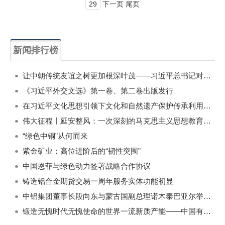
29
下一页 尾页
新闻排行榜
一周
每月
让中朝传统友谊之树更加根深叶茂——习近平总书记对朝鲜进行国事访问纪实
《习近平外交文选》第一卷、第二卷出版发行
在习近平文化思想引领下文化和自然遗产保护传承利用工作开创新局面
伟大征程丨延安整风：一次深刻的马克思主义思想教育运动
“绿色中铜”从何而来
紫金矿业：高位进阶后的“韧性突围”
中国恩菲与绿色动力签署战略合作协议
铸造铝合金期货交易一周年服务实体功能初显
中铝集团董事长段向东与蒙古国副总理诺木泰巴亚尔举行会谈
锻造无愧时代无愧使命的世界一流新质产能——中国有色金属工业的战略应对与破局之道（二）