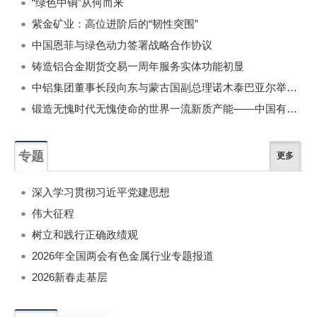
“绿色中铜”从何而来
紫金矿业：高位进阶后的“韧性突围”
中国恩菲与绿色动力签署战略合作协议
铸造铝合金期货交易一周年服务实体功能初显
中铝集团董事长段向东与蒙古国副总理诺木泰巴亚尔举行会谈
锻造无愧时代无愧使命的世界一流新质产能——中国有色金属工业的战略应对与破局之道（二）
专题
更多
深入学习贯彻习近平党建思想
伟大征程
树立和践行正确政绩观
2026年全国两会有色金属行业专题报道
2026新春走基层