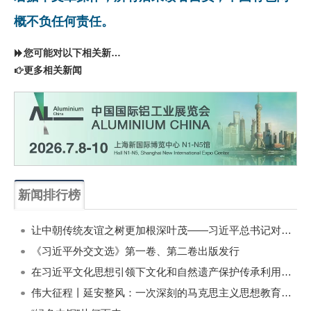
概不负任何责任。
您可能对以下相关新闻同样感兴趣
更多相关新闻
新闻排行榜
一周
每月
让中朝传统友谊之树更加根深叶茂——习近平总书记对朝鲜进行国事访问纪实
《习近平外交文选》第一卷、第二卷出版发行
在习近平文化思想引领下文化和自然遗产保护传承利用工作开创新局面
伟大征程丨延安整风：一次深刻的马克思主义思想教育运动