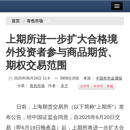
首页
中国有色金属报社主办
广告服务
首页
/
有色市场
要闻
上期所进一步扩大合格境
铜镍铅锌
外投资者参与商品期货、
铝
期权交易范围
稀有稀土
有色市场
2025年06月24日 11:6
3909次浏览
来源：
中国有色金属报
分类：
有色市场
作者：
木子
大字号
中字号
常规
科技
镁钛
日前，上海期货交易所（以下简称“上期所”）发
地矿 建设
布公告，经中国证监会同意，自2025年6月20日交
党建工作
易（即6月19日晚夜盘）起，上期所将进一步扩大合