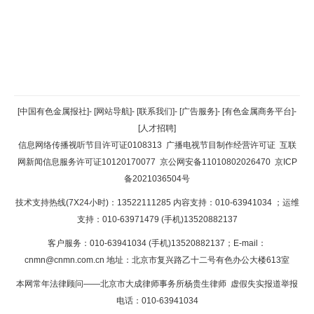
返回顶部
[中国有色金属报社]
-
[网站导航]
-
[联系我们]
-
[广告服务]
-
[有色金属商务平台]
-
[人才招聘]
返回首页
信息网络传播视听节目许可证0108313
广播电视节目制作经营许可证
互联
网新闻信息服务许可证10120170077
京公网安备11010802026470
京ICP
备2021036504号
技术支持热线(7X24小时)：13522111285 内容支持：010-63941034
；运维
支持：010-63971479 (手机)13520882137
客户服务：010-63941034 (手机)13520882137；E-mail：
cnmn@cnmn.com.cn
地址：北京市复兴路乙十二号有色办公大楼613室
本网常年法律顾问——北京市大成律师事务所杨贵生律师 虚假失实报道举报
电话：010-63941034