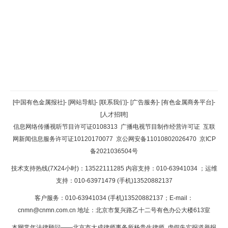
返回顶部
[中国有色金属报社]
-
[网站导航]
-
[联系我们]
-
[广告服务]
-
[有色金属商务平台]
-
[人才招聘]
返回首页
信息网络传播视听节目许可证0108313
广播电视节目制作经营许可证
互联
网新闻信息服务许可证10120170077
京公网安备11010802026470
京ICP
备2021036504号
技术支持热线(7X24小时)：13522111285 内容支持：010-63941034
；运维
支持：010-63971479 (手机)13520882137
客户服务：010-63941034 (手机)13520882137；E-mail：
cnmn@cnmn.com.cn
地址：北京市复兴路乙十二号有色办公大楼613室
本网常年法律顾问——北京市大成律师事务所杨贵生律师 虚假失实报道举报