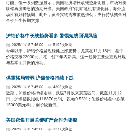
可能。但一系列数据显示，美国经济增长放缓迹象明显，市场对美
联储再度降息的预期升温。美国政府“停摆”危机有望化解，海外流
动性有好转预期。此外，黄金实物需求依然强劲，央行持续购金对
金价产生长期支撑。…
沪铝价格中长线趋势看多 警惕短线回调风险
2025/11/18 7:46:00
5192次浏览
今年以来，沪铝价格呈现稳健上涨态势，尤其在11月13日，盘中
价格突破22000元／吨，创下年内新高。这一趋势主要受宏观环境
与基本面共振的推动。…
供需格局转弱 沪镍价格持续下跌
2025/11/18 7:45:00
4303次浏览
近期，沪镍价格持续走弱，跌破7月以来震荡区间。截至11月12
日，沪镍指数报收118870元/吨，跌幅0.55%；伦镍价格盘中跌破
15000美元/吨，创阶段新低。…
美国密集开展关键矿产合作为哪般
2025/11/18 7:45:00
3377次浏览