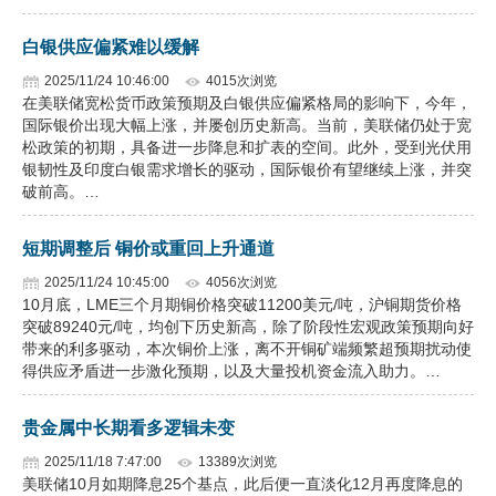
白银供应偏紧难以缓解
2025/11/24 10:46:00
4015次浏览
在美联储宽松货币政策预期及白银供应偏紧格局的影响下，今年，
国际银价出现大幅上涨，并屡创历史新高。当前，美联储仍处于宽
松政策的初期，具备进一步降息和扩表的空间。此外，受到光伏用
银韧性及印度白银需求增长的驱动，国际银价有望继续上涨，并突
破前高。…
短期调整后 铜价或重回上升通道
2025/11/24 10:45:00
4056次浏览
10月底，LME三个月期铜价格突破11200美元/吨，沪铜期货价格
突破89240元/吨，均创下历史新高，除了阶段性宏观政策预期向好
带来的利多驱动，本次铜价上涨，离不开铜矿端频繁超预期扰动使
得供应矛盾进一步激化预期，以及大量投机资金流入助力。…
贵金属中长期看多逻辑未变
2025/11/18 7:47:00
13389次浏览
美联储10月如期降息25个基点，此后便一直淡化12月再度降息的