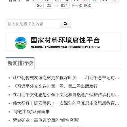
20
21
...
834
下一页 尾页
新闻排行榜
一周
每月
让中朝传统友谊之树更加根深叶茂——习近平总书记对朝鲜进行国事访问纪实
《习近平外交文选》第一卷、第二卷出版发行
在习近平文化思想引领下文化和自然遗产保护传承利用工作开创新局面
伟大征程丨延安整风：一次深刻的马克思主义思想教育运动
“绿色中铜”从何而来
紫金矿业：高位进阶后的“韧性突围”