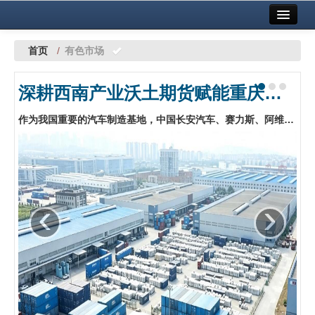
首页
中国有色金属报社主办
广告服务
首页
/
有色市场
要闻
深耕西南产业沃土期货赋能重庆有色产业链行稳致远
铜镍铅锌
作为我国重要的汽车制造基地，中国长安汽车、赛力斯、阿维塔等一众车企纷纷落子于此。在国际赛场上成功夺冠的张雪机车创始人张雪也曾公开表示：“在重庆，逛一圈摩配市场，就能把一辆摩托车所有的零部件配齐。”…
铝
稀有稀土
有色市场
‹
›
科技
镁钛
地矿 建设
党建工作