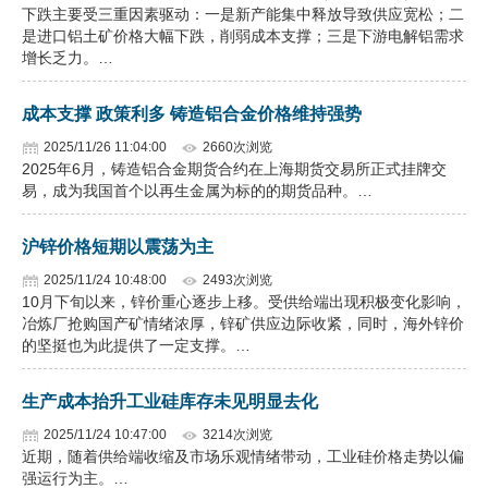
下跌主要受三重因素驱动：一是新产能集中释放导致供应宽松；二
是进口铝土矿价格大幅下跌，削弱成本支撑；三是下游电解铝需求
增长乏力。…
成本支撑 政策利多 铸造铝合金价格维持强势
2025/11/26 11:04:00
2660次浏览
2025年6月，铸造铝合金期货合约在上海期货交易所正式挂牌交
易，成为我国首个以再生金属为标的的期货品种。…
沪锌价格短期以震荡为主
2025/11/24 10:48:00
2493次浏览
10月下旬以来，锌价重心逐步上移。受供给端出现积极变化影响，
冶炼厂抢购国产矿情绪浓厚，锌矿供应边际收紧，同时，海外锌价
的坚挺也为此提供了一定支撑。…
生产成本抬升工业硅库存未见明显去化
2025/11/24 10:47:00
3214次浏览
近期，随着供给端收缩及市场乐观情绪带动，工业硅价格走势以偏
强运行为主。…