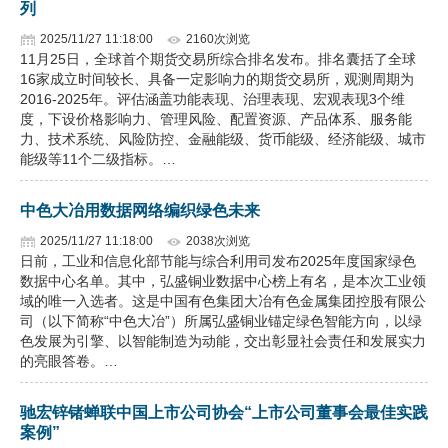
列
2025/11/27 11:18:00
2160次浏览
11月25日，全球首个期货交易所综合排名发布。排名囊括了全球
16家成立时间较长、具备一定影响力的期货交易所，观测周期为
2016-2025年。评估涵盖功能表现、治理表现、宏观表现3个维
度，下设价格影响力、管理风险、配置资源、产品体系、服务能
力、技术系统、风险防控、金融能级、货币能级、经济能级、城市
能级等11个二级指标。…
中色大冶用数据网络编织绿色未来
2025/11/27 11:18:00
2038次浏览
日前，工业和信息化部节能与综合利用司发布2025年度国家绿色
数据中心名单。其中，弘盛铜业数据中心榜上有名，是本次工业领
域的唯一入选者。这是中国有色集团大冶有色金属集团控股有限公
司（以下简称“中色大冶”）所属弘盛铜业锚定绿色智能方向，以绿
色发展为引擎、以智能制造为动能，交出彰显社会责任和发展实力
的亮眼答卷。…
驰宏锌锗蝉联中国上市公司协会“上市公司董事会最佳实践
案例”