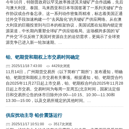
今年10月，特朗普政府以罕见效率推进其关键矿产合作战略，先后
与澳大利亚、泰国、马来西亚和日本等国签署了一系列关键矿产合
作协议或合作备忘录。这一系列动作密集而精准，标志着美国正通
过外交手段加速构建一个“去风险化”的关键矿产供应网络。从在澳
大利亚的巨额投资到与日本的框架协议，美国试图在短期内锁定资
源渠道，中长期内重塑全球矿产供应链格局。这场横跨多国的“矿
产外交”不仅反映了美国对资源自主的迫切需求，更揭示了全球资
源竞争已进入新一轮加速期。…
铂、钯期货和期权上市交易时间确定
2025/11/18 7:43:00
4429次浏览
11月14日，广州期货交易所（以下简称“广期所”）发布通知，明确
铂、钯期货和期权上市交易有关事项。根据通知，铂、钯期货合约
自2025年11月27日起上市交易，铂、钯期权合约自2025年11月28
日起上市交易。交易时间为每周一至周五(北京时间，国家法定假
日和交易所公告的休市日除外)9:00—10:15、10:30—11:30和
13:30—15:00，以及交易所规定的其他时间。…
供应扰动主导 铅价震荡运行
2025/11/17 10:51:00
3517次浏览