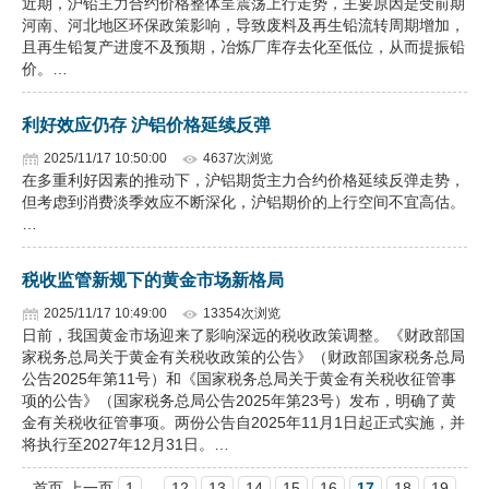
近期，沪铅主力合约价格整体呈震荡上行走势，主要原因是受前期
河南、河北地区环保政策影响，导致废料及再生铅流转周期增加，
且再生铅复产进度不及预期，冶炼厂库存去化至低位，从而提振铅
价。…
利好效应仍存 沪铝价格延续反弹
2025/11/17 10:50:00
4637次浏览
在多重利好因素的推动下，沪铝期货主力合约价格延续反弹走势，
但考虑到消费淡季效应不断深化，沪铝期价的上行空间不宜高估。
…
税收监管新规下的黄金市场新格局
2025/11/17 10:49:00
13354次浏览
日前，我国黄金市场迎来了影响深远的税收政策调整。《财政部国
家税务总局关于黄金有关税收政策的公告》（财政部国家税务总局
公告2025年第11号）和《国家税务总局关于黄金有关税收征管事
项的公告》（国家税务总局公告2025年第23号）发布，明确了黄
金有关税收征管事项。两份公告自2025年11月1日起正式实施，并
将执行至2027年12月31日。…
首页 上一页
1
...
12
13
14
15
16
17
18
19