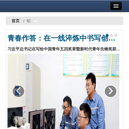
首页
中国有色金属报社主办
广告服务
首页
/
铝
要闻
青春作答：在一线淬炼中书写创新答卷——中铝股份青年创新创效工作探索与实践
铜镍铅锌
习近平总书记在写给中国青年五四奖章暨新时代青年先锋奖获奖者的回信中指出：“青年要立足各自岗位不断创造新业绩，在新征程上贡献青春力量。”中铝股份团委广泛组织各级团组织和广大团员青年深入学习回信精神，坚持以“青年创新行动”为抓手，持续拓展青年创新创效平台载体，为青年职工干事创业搭建广阔舞台，推动青年创新创效活力在基层一线竞相迸发。…
铝
稀有稀土
有色市场
‹
›
科技
镁钛
地矿 建设
党建工作