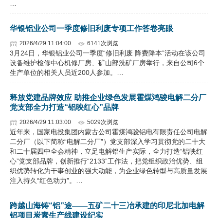
…
华银铝业公司一季度修旧利废专项工作答卷亮眼
2026/4/29 11:04:00
6141次浏览
3月24日，华银铝业公司一季度“修旧利废 降费降本”活动在该公司
设备维护检修中心机修厂房、矿山部洗矿厂房举行，来自公司6个
生产单位的相关人员近200人参加。…
释放党建品牌效应 助推企业绿色发展霍煤鸿骏电解二分厂
党支部全力打造“铝映红心”品牌
2026/4/29 11:03:00
5029次浏览
近年来，国家电投集团内蒙古公司霍煤鸿骏铝电有限责任公司电解
二分厂（以下简称“电解二分厂”）党支部深入学习贯彻党的二十大
和二十届四中全会精神，立足电解铝生产实际，全力打造“铝映红
心”党支部品牌，创新推行“2133”工作法，把党组织政治优势、组
织优势转化为干事创业的强大动能，为企业绿色转型与高质量发展
注入持久“红色动力”。…
跨越山海铸“铝”途——五矿二十三冶承建的印尼北加电解
铝项目炭素生产线建设纪实