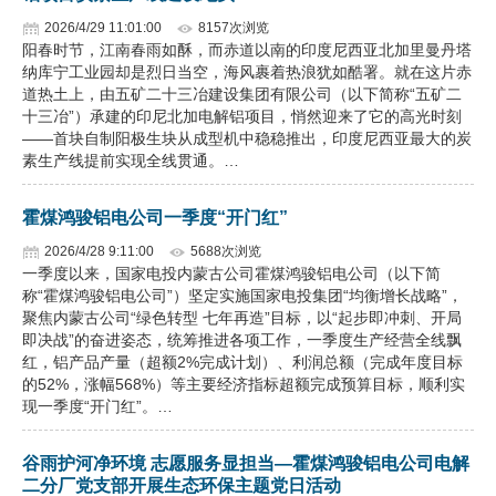
2026/4/29 11:01:00
8157次浏览
阳春时节，江南春雨如酥，而赤道以南的印度尼西亚北加里曼丹塔
纳库宁工业园却是烈日当空，海风裹着热浪犹如酷署。就在这片赤
道热土上，由五矿二十三冶建设集团有限公司（以下简称“五矿二
十三冶”）承建的印尼北加电解铝项目，悄然迎来了它的高光时刻
——首块自制阳极生块从成型机中稳稳推出，印度尼西亚最大的炭
素生产线提前实现全线贯通。…
霍煤鸿骏铝电公司一季度“开门红”
2026/4/28 9:11:00
5688次浏览
一季度以来，国家电投内蒙古公司霍煤鸿骏铝电公司（以下简
称“霍煤鸿骏铝电公司”）坚定实施国家电投集团“均衡增长战略”，
聚焦内蒙古公司“绿色转型 七年再造”目标，以“起步即冲刺、开局
即决战”的奋进姿态，统筹推进各项工作，一季度生产经营全线飘
红，铝产品产量（超额2%完成计划）、利润总额（完成年度目标
的52%，涨幅568%）等主要经济指标超额完成预算目标，顺利实
现一季度“开门红”。…
谷雨护河净环境 志愿服务显担当—霍煤鸿骏铝电公司电解
二分厂党支部开展生态环保主题党日活动