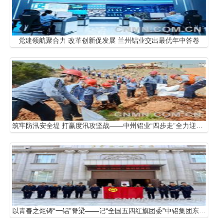
党建领航聚合力 改革创新促发展 兰州铝业交出最优年中答卷
筑牢防汛安全堤 打赢度汛攻坚战——中州铝业“四步走”全力迎战尾矿库汛期大考
以青春之炬铸“一铝”脊梁——记“全国五四红旗团委”中铝集团东北轻合金有限责任公司团委