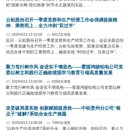
把“国家水网 世纪画卷”的节水主题落到实处。…
云铝股份召开一季度党群和生产经营工作会强调提振精
神、乘势而上，全力冲刺“双过半”
2026/4/23 13:10:00
6612次浏览
近日，云铝股份召开一季度党群和生产经营工作会。会议全面总结
一季度党建与生产经营工作，分析当前形势，部署后续重点任务，
动员全体干部职工乘势而上，确保实现 “时间过半、任务过半”。…
聚力笃行树作风 奋进实干增底色——霍煤鸿骏铝电公司党
委以树立和践行正确政绩观学习教育引领高质量发展
2026/4/23 13:09:00
6368次浏览
聚力笃行树作风 奋进实干增底色——霍煤鸿骏铝电公司党委以树
立和践行正确政绩观学习教育引领高质量发展…
攻坚破局显实效 创新赋能提质效——中铝贵州分公司“银
点子”破解7系铝合金生产难题
2026/4/23 13:08:00
7085次浏览
“以前生产中高强度7系铝合金，要么铸锭开裂、组织不均，要么力