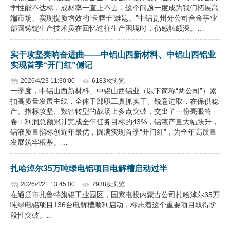
学性能不达标，成材率一直上不去，这个问题一度成为我们拓展高
端市场、实现提质增效的‘卡脖子’难题。”中铝贵州分公司合金事业
部圆铸锭生产技术员在回忆过往生产困境时，仍感触颇深。…
实干攻坚奏响奋进曲——中铝山西新材料、中铝山西铝业
实现首季“开门红”侧记
2026/4/23 11:30:00
6183次浏览
一季度，中铝山西新材料、中铝山西铝业（以下简称“两公司”）紧
扣高质量发展主线，全体干部职工真抓实干、锐意进取，在保供稳
产、指标攻坚、数智转型的战场上多点突破，交出了一份亮眼答
卷：利润总额累计完成全年任务目标的43%，铝液产量大幅跃升，
铝液质量指标创近年最优，圆满实现首季“开门红”，为全年高质量
发展筑牢根基。…
扎哈淖尔35万吨绿电铝项目电解槽启动过半
2026/4/21 13:45:00
7938次浏览
在通辽市扎鲁特旗铝工业园区，国家电投内蒙古公司扎哈淖尔35万
吨绿电铝项目136台电解槽顺利启动，标志着这个重要项目取得阶
段性突破。…