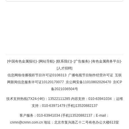
返回顶部
[中国有色金属报社]
-
[网站导航]
-
[联系我们]
-
[广告服务]
-
[有色金属商务平台]
-
[人才招聘]
返回首页
信息网络传播视听节目许可证0108313
广播电视节目制作经营许可证
互联
网新闻信息服务许可证10120170077
京公网安备11010802026470
京ICP
备2021036504号
技术支持热线(7X24小时)：13522111285 内容支持：010-63941034
；运维
支持：010-63971479 (手机)13520882137
客户服务：010-63941034 (手机)13520882137；E-mail：
cnmn@cnmn.com.cn
地址：北京市复兴路乙十二号有色办公大楼613室