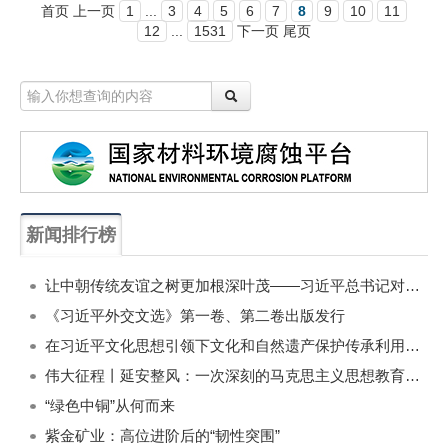
首页 上一页
1
...
3
4
5
6
7
8
9
10
11
12
...
1531
下一页 尾页
新闻排行榜
一周
每月
让中朝传统友谊之树更加根深叶茂——习近平总书记对朝鲜进行国事访问纪实
《习近平外交文选》第一卷、第二卷出版发行
在习近平文化思想引领下文化和自然遗产保护传承利用工作开创新局面
伟大征程丨延安整风：一次深刻的马克思主义思想教育运动
“绿色中铜”从何而来
紫金矿业：高位进阶后的“韧性突围”