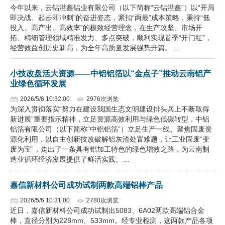
今年以来，云铝溢鑫铝业有限公司（以下简称“云铝溢鑫”）以“开局
即决战、起步即冲刺”的奋进姿态，紧扣“两最”成本策略，秉持“低
投入、高产出、高效率”的极致经营理念，在生产攻坚、市场开
拓、精细管理领域精准发力、多点突破，顺利实现首季“开门红”，
经营效益创历史新高，为全年高质量发展强势开篇。…
小技改盘活大资源——中铝铝箔以“金点子”推动云南铝产
业绿色循环发展
2026/5/6 10:32:00
2976次浏览
为深入贯彻落实“努力在建设我国生态文明建设排头兵上不断取得
新进展”重要指示精神，立足资源高效利用与绿色低碳转型，中铝
铝箔有限公司（以下简称“中铝铝箔”）立足生产一线、聚焦固废资
源化利用，以自主创新技改破解铝灰渣处置难题，让工业固废“变
废为宝”，走出了一条具有铝加工特色的绿色增效之路，为云南制
造业循环经济发展提供了鲜活实践。…
嘉信新材料公司成功试制两款高端铝棒产品
2026/5/6 10:31:00
2780次浏览
近日，嘉信新材料公司成功试制出5083、6A02两款高端铝合金
棒，直径分别为228mm、533mm。经专业检测，这两款产品各项