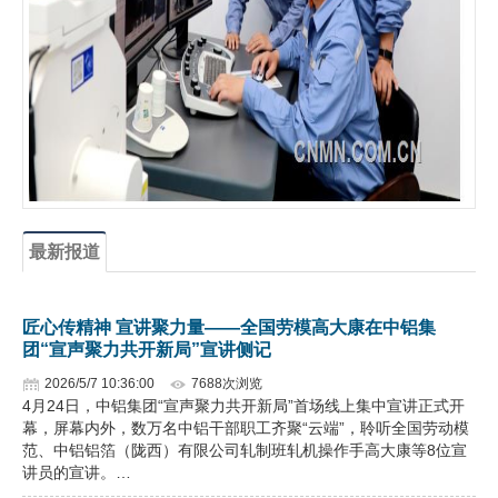
企业文化
《资源再生》杂志
行情报价
数字报
最新报道
匠心传精神 宣讲聚力量——全国劳模高大康在中铝集
团“宣声聚力共开新局”宣讲侧记
2026/5/7 10:36:00
7688次浏览
4月24日，中铝集团“宣声聚力共开新局”首场线上集中宣讲正式开
幕，屏幕内外，数万名中铝干部职工齐聚“云端”，聆听全国劳动模
范、中铝铝箔（陇西）有限公司轧制班轧机操作手高大康等8位宣
讲员的宣讲。…