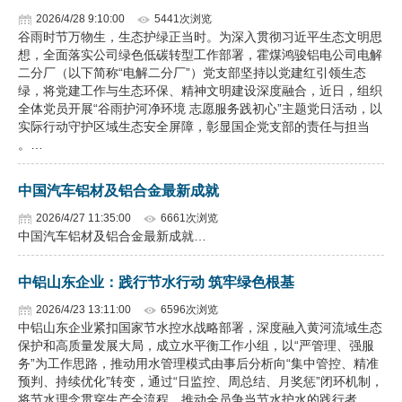
2026/4/28 9:10:00
5441次浏览
谷雨时节万物生，生态护绿正当时。为深入贯彻习近平生态文明思
想，全面落实公司绿色低碳转型工作部署，霍煤鸿骏铝电公司电解
二分厂（以下简称“电解二分厂”）党支部坚持以党建红引领生态
绿，将党建工作与生态环保、精神文明建设深度融合，近日，组织
全体党员开展“谷雨护河净环境 志愿服务践初心”主题党日活动，以
实际行动守护区域生态安全屏障，彰显国企党支部的责任与担当
。…
中国汽车铝材及铝合金最新成就
2026/4/27 11:35:00
6661次浏览
中国汽车铝材及铝合金最新成就…
中铝山东企业：践行节水行动 筑牢绿色根基
2026/4/23 13:11:00
6596次浏览
中铝山东企业紧扣国家节水控水战略部署，深度融入黄河流域生态
保护和高质量发展大局，成立水平衡工作小组，以“严管理、强服
务”为工作思路，推动用水管理模式由事后分析向“集中管控、精准
预判、持续优化”转变，通过“日监控、周总结、月奖惩”闭环机制，
将节水理念贯穿生产全流程，推动全员争当节水护水的践行者，