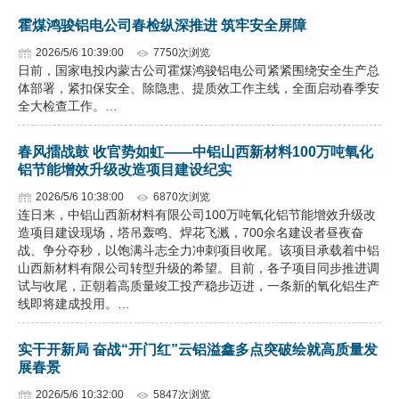
霍煤鸿骏铝电公司春检纵深推进 筑牢安全屏障
2026/5/6 10:39:00
7750次浏览
日前，国家电投内蒙古公司霍煤鸿骏铝电公司紧紧围绕安全生产总
体部署，紧扣保安全、除隐患、提质效工作主线，全面启动春季安
全大检查工作。…
春风擂战鼓 收官势如虹——中铝山西新材料100万吨氧化
铝节能增效升级改造项目建设纪实
2026/5/6 10:38:00
6870次浏览
连日来，中铝山西新材料有限公司100万吨氧化铝节能增效升级改
造项目建设现场，塔吊轰鸣、焊花飞溅，700余名建设者昼夜奋
战、争分夺秒，以饱满斗志全力冲刺项目收尾。该项目承载着中铝
山西新材料有限公司转型升级的希望。目前，各子项目同步推进调
试与收尾，正朝着高质量竣工投产稳步迈进，一条新的氧化铝生产
线即将建成投用。…
实干开新局 奋战“开门红”云铝溢鑫多点突破绘就高质量发
展春景
2026/5/6 10:32:00
5847次浏览