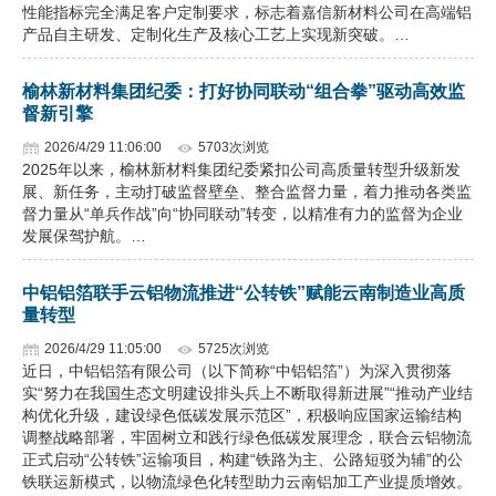
性能指标完全满足客户定制要求，标志着嘉信新材料公司在高端铝
产品自主研发、定制化生产及核心工艺上实现新突破。…
榆林新材料集团纪委：打好协同联动“组合拳”驱动高效监
督新引擎
2026/4/29 11:06:00
5703次浏览
2025年以来，榆林新材料集团纪委紧扣公司高质量转型升级新发
展、新任务，主动打破监督壁垒、整合监督力量，着力推动各类监
督力量从“单兵作战”向“协同联动”转变，以精准有力的监督为企业
发展保驾护航。…
中铝铝箔联手云铝物流推进“公转铁”赋能云南制造业高质
量转型
2026/4/29 11:05:00
5725次浏览
近日，中铝铝箔有限公司（以下简称“中铝铝箔”）为深入贯彻落
实“努力在我国生态文明建设排头兵上不断取得新进展”“推动产业结
构优化升级，建设绿色低碳发展示范区”，积极响应国家运输结构
调整战略部署，牢固树立和践行绿色低碳发展理念，联合云铝物流
正式启动“公转铁”运输项目，构建“铁路为主、公路短驳为辅”的公
铁联运新模式，以物流绿色化转型助力云南铝加工产业提质增效。