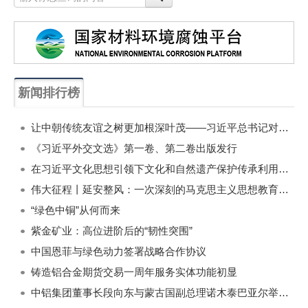
新闻排行榜
一周
每月
让中朝传统友谊之树更加根深叶茂——习近平总书记对朝鲜进行国事访问纪实
《习近平外交文选》第一卷、第二卷出版发行
在习近平文化思想引领下文化和自然遗产保护传承利用工作开创新局面
伟大征程丨延安整风：一次深刻的马克思主义思想教育运动
“绿色中铜”从何而来
紫金矿业：高位进阶后的“韧性突围”
中国恩菲与绿色动力签署战略合作协议
铸造铝合金期货交易一周年服务实体功能初显
中铝集团董事长段向东与蒙古国副总理诺木泰巴亚尔举行会谈