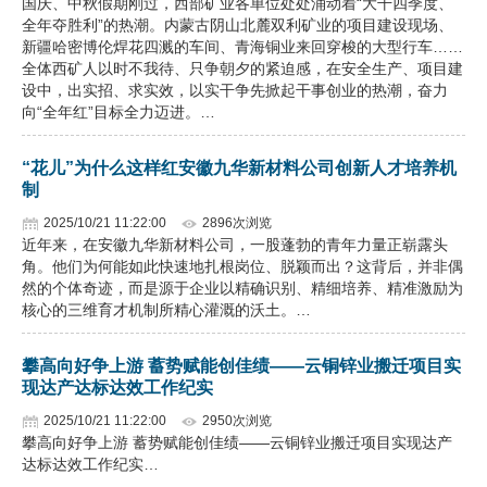
国庆、中秋假期刚过，西部矿业各单位处处涌动着“大干四季度、
全年夺胜利”的热潮。内蒙古阴山北麓双利矿业的项目建设现场、
新疆哈密博伦焊花四溅的车间、青海铜业来回穿梭的大型行车……
全体西矿人以时不我待、只争朝夕的紧迫感，在安全生产、项目建
设中，出实招、求实效，以实干争先掀起干事创业的热潮，奋力
向“全年红”目标全力迈进。…
“花儿”为什么这样红安徽九华新材料公司创新人才培养机
制
2025/10/21 11:22:00
2896次浏览
近年来，在安徽九华新材料公司，一股蓬勃的青年力量正崭露头
角。他们为何能如此快速地扎根岗位、脱颖而出？这背后，并非偶
然的个体奇迹，而是源于企业以精确识别、精细培养、精准激励为
核心的三维育才机制所精心灌溉的沃土。…
攀高向好争上游 蓄势赋能创佳绩——云铜锌业搬迁项目实
现达产达标达效工作纪实
2025/10/21 11:22:00
2950次浏览
攀高向好争上游 蓄势赋能创佳绩——云铜锌业搬迁项目实现达产
达标达效工作纪实…