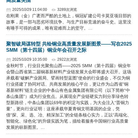
高质量突围
2025/10/29 11:04:00
3289次浏览
在刚果（金）广袤而严酷的土地上，铜冠矿建公司卡莫亚项目部的
故事，是一部与恶劣环境抗争、与生产目标竞速的奋斗史。这里没
有唾手可得的成果，唯有迎难而上的坚守。…
聚智破局谋转型 共绘铜业高质量发展新图景——写在2025
SMM（第十四届）铜业年会召开之际
2025/10/29 10:35:00
2922次浏览
金秋时节，行业目光聚焦山西——2025 SMM（第十四届）铜业年
会暨山西省第二届铜基新材料产业链发展大会即将盛大召开。这场
承载着“破解产业困局、擘画转型蓝图”使命的行业盛会，不仅为铜
行业搭建了协同对话、共商发展的核心平台，更让作为山西省“铜
基新材料”链主企业的中条山有色金属集团有限公司（以下简称“中
条山集团”）成为行业焦点。从展现全产业链硬实力到分享绿色转
型新路径，中条山集团以69年的积淀与实践，为大会注入“晋铜力
量”，更向行业证明：这座承载华夏青铜文明基因的企业，凭
借“探、采、选、冶、精深加工”的全链条核心实力，正以“高端化、
智能化、绿色化”的升级实践为笔，描绘着服务中国铜行业高质量
发展的崭新图景。…