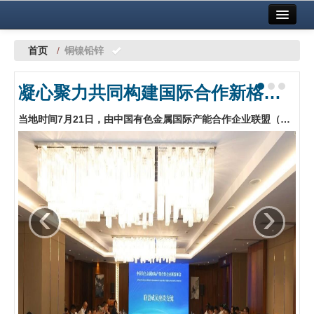
首页
中国有色金属报社主办
广告服务
首页
/
铜镍铅锌
要闻
凝心聚力共同构建国际合作新格局 中国有色金属国际产能合作企业联盟年会在哈萨克斯坦阿斯塔纳召开
铜镍铅锌
当地时间7月21日，由中国有色金属国际产能合作企业联盟（以下简称“联盟”）主办的中国有色金属国际产能合作企业联盟年会在哈萨克斯坦阿斯塔纳召开。…
铝
稀有稀土
有色市场
‹
›
科技
镁钛
地矿 建设
党建工作