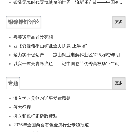
锻造无愧时代无愧使命的世界一流新质产能——中国有色金属工业的战略应对与破局之道（二）
铜镍铅锌评论
更多
喜美诺新品首发亮相
西北资源铅硐山矿业全力拼赢“上半场”
聚力实干促达产——凉山铜业电解作业区12.5万吨/年阴极铜试生产攻坚侧记
以实干擦亮青春底色——记中国恩菲优秀高校毕业生就业典型、青年工程师李林杰
专题
更多
深入学习贯彻习近平党建思想
伟大征程
树立和践行正确政绩观
2026年全国两会有色金属行业专题报道