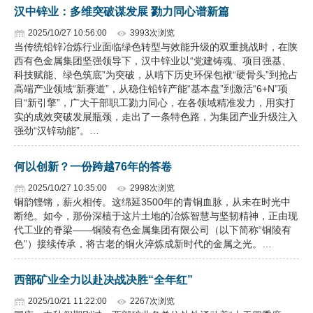
汉中锌业：多维突破谋发展 勠力同心谱新篇
2025/10/27 10:56:00
3993次浏览
当传统铅锌冶炼行业面临绿色转型与效能升级的双重挑战时，在陕
西有色金属集团坚强领导下，汉中锌业以“党建铸魂、项目强基、
科技赋能、绿色筑底”为突破，从啃下历史环保包袱“硬骨头”到抢占
高端产业领域“新赛道”，从稳住铅锌产能“基本盘”到激活“6+N”项
目“新引擎”，广大干部职工勠力同心，在各领域精准发力，用实打
实的成效突破发展瓶颈，走出了一条特色路，为集团产业升级注入
强劲“汉锌动能”。…
何以创新？一份跨越76年的答卷
2025/10/27 10:35:00
2998次浏览
铜韵铿锵，薪火相传。这绵延3500年的青铜血脉，从未在时光中
断绝。如今，那份深植于这片土地的冶炼智慧与坚韧精神，正由现
代工业的脊梁——铜陵有色金属集团有限公司（以下简称“铜陵有
色”）接续传承，将古老的铜火淬炼成新时代的金属之光。…
西部矿业全力以赴决战决胜“全年红”
2025/10/21 11:22:00
2267次浏览