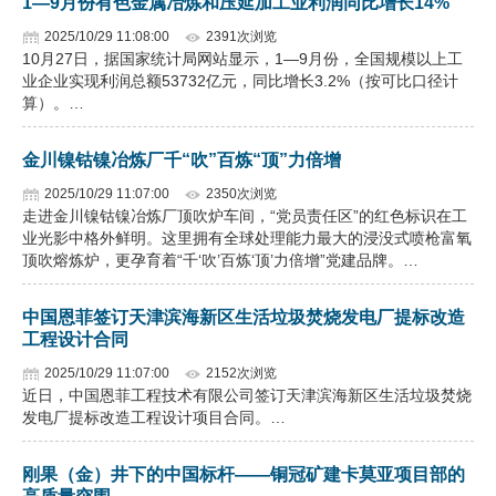
1—9月份有色金属冶炼和压延加工业利润同比增长14%
2025/10/29 11:08:00
2391次浏览
10月27日，据国家统计局网站显示，1—9月份，全国规模以上工
业企业实现利润总额53732亿元，同比增长3.2%（按可比口径计
算）。…
金川镍钴镍冶炼厂千“吹”百炼“顶”力倍增
2025/10/29 11:07:00
2350次浏览
走进金川镍钴镍冶炼厂顶吹炉车间，“党员责任区”的红色标识在工
业光影中格外鲜明。这里拥有全球处理能力最大的浸没式喷枪富氧
顶吹熔炼炉，更孕育着“千‘吹’百炼‘顶’力倍增”党建品牌。…
中国恩菲签订天津滨海新区生活垃圾焚烧发电厂提标改造
工程设计合同
2025/10/29 11:07:00
2152次浏览
近日，中国恩菲工程技术有限公司签订天津滨海新区生活垃圾焚烧
发电厂提标改造工程设计项目合同。…
刚果（金）井下的中国标杆——铜冠矿建卡莫亚项目部的