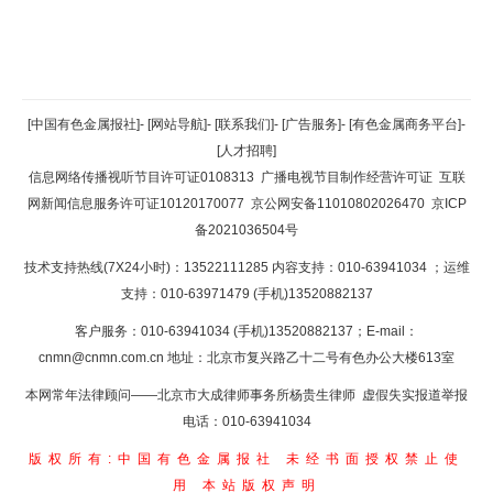
返回顶部
[中国有色金属报社]
-
[网站导航]
-
[联系我们]
-
[广告服务]
-
[有色金属商务平台]
-
[人才招聘]
返回首页
信息网络传播视听节目许可证0108313
广播电视节目制作经营许可证
互联
网新闻信息服务许可证10120170077
京公网安备11010802026470
京ICP
备2021036504号
技术支持热线(7X24小时)：13522111285 内容支持：010-63941034
；运维
支持：010-63971479 (手机)13520882137
客户服务：010-63941034 (手机)13520882137；E-mail：
cnmn@cnmn.com.cn
地址：北京市复兴路乙十二号有色办公大楼613室
本网常年法律顾问——北京市大成律师事务所杨贵生律师 虚假失实报道举报
电话：010-63941034
版权所有:中国有色金属报社
未经书面授权禁止使
用
本站版权声明