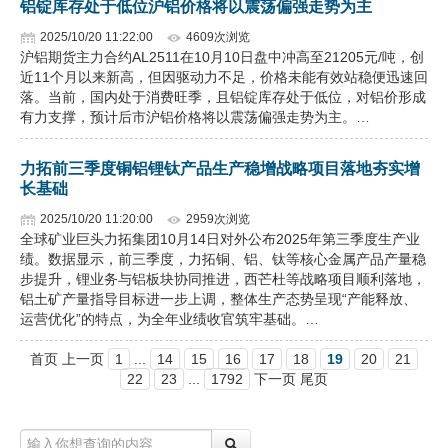
铝锭库存处于低位沪铝价格将以震荡偏强走势为主
2025/10/20 11:22:00
4609次浏览
沪铝期货主力合约AL2511在10月10日盘中冲高至21205元/吨，创
近11个月以来新高，但因驱动力不足，价格未能有效站稳便迅速回
落。当前，国内处于消费旺季，且铝锭库存处于低位，对铝价形成
有力支撑，预计后市沪铝价格将以震荡偏强走势为主。…
力拓前三季度铜铝锂钛产品生产稳增战略项目落地夯实增
长基础
2025/10/20 11:20:00
2959次浏览
全球矿业巨头力拓集团10月14日对外公布2025年第三季度生产业
绩。数据显示，前三季度，力拓铜、铝、钛等核心金属产品产量稳
步提升，锂业务与铝板块协同推进，西芒杜等战略项目顺利落地，
铝土矿产量指导目标进一步上调，整体生产态势呈现“产能释放、
运营优化”的特点，为全年业绩收官筑牢基础。…
首页 上一页
1
...
14
15
16
17
18
19
20
21
22
23
...
1792
下一页 尾页