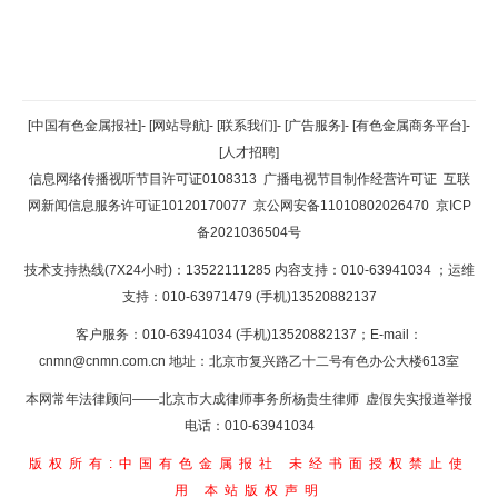
返回顶部
[中国有色金属报社]
-
[网站导航]
-
[联系我们]
-
[广告服务]
-
[有色金属商务平台]
-
[人才招聘]
返回首页
信息网络传播视听节目许可证0108313
广播电视节目制作经营许可证
互联
网新闻信息服务许可证10120170077
京公网安备11010802026470
京ICP
备2021036504号
技术支持热线(7X24小时)：13522111285 内容支持：010-63941034
；运维
支持：010-63971479 (手机)13520882137
客户服务：010-63941034 (手机)13520882137；E-mail：
cnmn@cnmn.com.cn
地址：北京市复兴路乙十二号有色办公大楼613室
本网常年法律顾问——北京市大成律师事务所杨贵生律师 虚假失实报道举报
电话：010-63941034
版权所有:中国有色金属报社
未经书面授权禁止使
用
本站版权声明