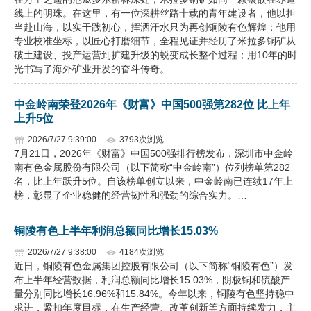
线上的明珠。在这里，有一位深耕丝路十载的青年建设者，他以担
当赴山海，以实干践初心，挥洒汗水只为再创铜陵有色辉煌；他用
专业校准坐标，以匠心打磨细节，全程见证并经历了米拉多铜矿从
破土建设、投产运营到扩建升级的蜕变成长整个过程；用10年的时
光书写了海外矿业开发的奋斗传奇。…
中金岭南荣登2026年《财富》中国500强第282位 比上年
上升5位
2026/7/27 9:39:00
3793次浏览
7月21日，2026年《财富》中国500强排行榜发布，深圳市中金岭
南有色金属股份有限公司（以下简称“中金岭南”）位列榜单第282
名，比上年跃升5位。自该榜单创立以来，中金岭南已连续17年上
榜，彰显了企业稳健的经营韧性和强劲的综合实力。…
铜陵有色上半年利润总额同比增长15.03%
2026/7/27 9:38:00
4184次浏览
近日，铜陵有色金属集团控股有限公司（以下简称“铜陵有色”）发
布上半年经营数据，利润总额同比增长15.03%，阴极铜和硫酸产
量分别同比增长16.96%和15.84%。今年以来，铜陵有色坚持稳中
求进，紧扣年度目标，在生产经营、改革创新等方面持续发力，主