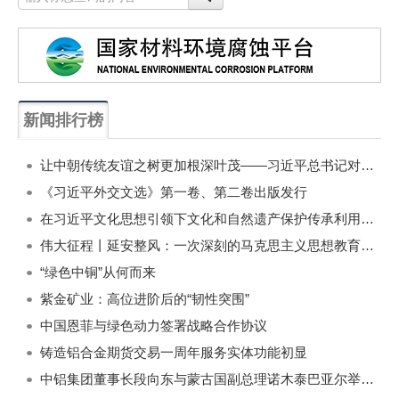
新闻排行榜
一周
每月
让中朝传统友谊之树更加根深叶茂——习近平总书记对朝鲜进行国事访问纪实
《习近平外交文选》第一卷、第二卷出版发行
在习近平文化思想引领下文化和自然遗产保护传承利用工作开创新局面
伟大征程丨延安整风：一次深刻的马克思主义思想教育运动
“绿色中铜”从何而来
紫金矿业：高位进阶后的“韧性突围”
中国恩菲与绿色动力签署战略合作协议
铸造铝合金期货交易一周年服务实体功能初显
中铝集团董事长段向东与蒙古国副总理诺木泰巴亚尔举行会谈