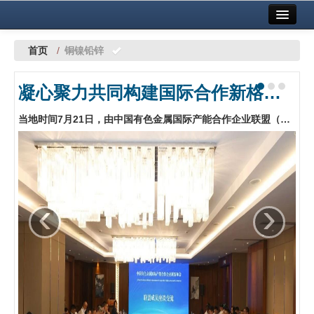
首页
中国有色金属报社主办
广告服务
首页
/
铜镍铅锌
要闻
凝心聚力共同构建国际合作新格局 中国有色金属国际产能合作企业联盟年会在哈萨克斯坦阿斯塔纳召开
铜镍铅锌
当地时间7月21日，由中国有色金属国际产能合作企业联盟（以下简称“联盟”）主办的中国有色金属国际产能合作企业联盟年会在哈萨克斯坦阿斯塔纳召开。…
铝
稀有稀土
有色市场
‹
›
科技
镁钛
地矿 建设
党建工作