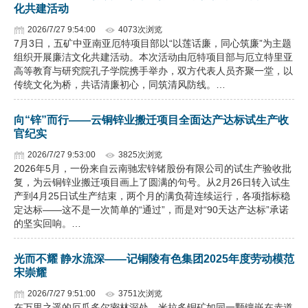
化共建活动
2026/7/27 9:54:00
4073次浏览
7月3日，五矿中亚南亚厄特项目部以“以莲话廉，同心筑廉”为主题
组织开展廉洁文化共建活动。本次活动由厄特项目部与厄立特里亚
高等教育与研究院孔子学院携手举办，双方代表人员齐聚一堂，以
传统文化为桥，共话清廉初心，同筑清风防线。…
向“锌”而行——云铜锌业搬迁项目全面达产达标试生产收
官纪实
2026/7/27 9:53:00
3825次浏览
2026年5月，一份来自云南驰宏锌锗股份有限公司的试生产验收批
复，为云铜锌业搬迁项目画上了圆满的句号。从2月26日转入试生
产到4月25日试生产结束，两个月的满负荷连续运行，各项指标稳
定达标——这不是一次简单的“通过”，而是对“90天达产达标”承诺
的坚实回响。…
光而不耀 静水流深——记铜陵有色集团2025年度劳动模范
宋崇耀
2026/7/27 9:51:00
3751次浏览
在万里之遥的厄瓜多尔密林深处，米拉多铜矿如同一颗镶嵌在赤道