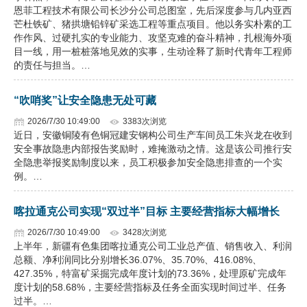
恩菲工程技术有限公司长沙分公司总图室，先后深度参与几内亚西
芒杜铁矿、猪拱塘铅锌矿采选工程等重点项目。他以务实朴素的工
作作风、过硬扎实的专业能力、攻坚克难的奋斗精神，扎根海外项
目一线，用一桩桩落地见效的实事，生动诠释了新时代青年工程师
的责任与担当。…
“吹哨奖”让安全隐患无处可藏
2026/7/30 10:49:00
3383次浏览
近日，安徽铜陵有色铜冠建安钢构公司生产车间员工朱兴龙在收到
安全事故隐患内部报告奖励时，难掩激动之情。这是该公司推行安
全隐患举报奖励制度以来，员工积极参加安全隐患排查的一个实
例。…
喀拉通克公司实现“双过半”目标 主要经营指标大幅增长
2026/7/30 10:49:00
3428次浏览
上半年，新疆有色集团喀拉通克公司工业总产值、销售收入、利润
总额、净利润同比分别增长36.07%、35.70%、416.08%、
427.35%，特富矿采掘完成年度计划的73.36%，处理原矿完成年
度计划的58.68%，主要经营指标及任务全面实现时间过半、任务
过半。…