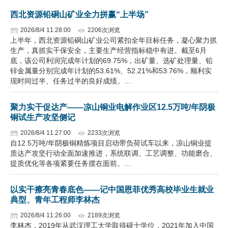
西北资源铅硐山矿业全力拼赢“上半场”
2026/8/4 11:28:00
2206次浏览
上半年，西北资源铅硐山矿业公司紧扣全年目标任务，凝心聚力抓
生产，真抓实干保安全，主要生产经营指标稳中有进。截至6月
底，该公司利润完成年计划的69.75%，出矿量、选矿处理量、铅
锌金属量分别完成年计划的53.61%、52.21%和53.76%，顺利实
现时间过半、任务过半的良好成绩。…
聚力实干促达产——凉山铜业电解作业区12.5万吨/年阴极
铜试生产攻坚侧记
2026/8/4 11:27:00
2233次浏览
自12.5万吨/年阴极铜精炼项目启动带负荷试车以来，凉山铜业提
质达产攻坚行动全面加速推进，系统联调、工艺调整、功能磨合、
提质优化等各项紧要任务摆在面前。…
以实干擦亮青春底色——记中国恩菲优秀高校毕业生就业
典型、青年工程师李林杰
2026/8/4 11:26:00
2189次浏览
李林杰，2019年从武汉理工大学取得硕士学位，2021年加入中国