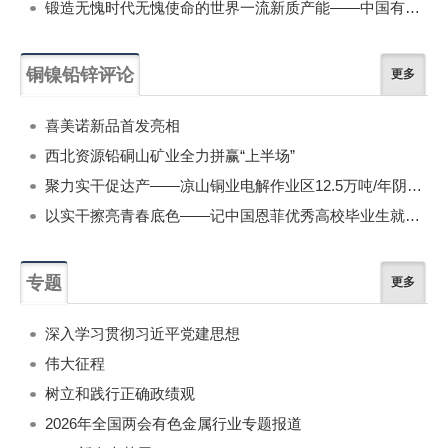
锻造无愧时代无愧使命的世界一流新质产能——中国有色金属工业的战略应对与破局之道（二）
铜镍铅锌评论
更多
喜美诺新品首发亮相
西北资源铅硐山矿业全力拼赢“上半场”
聚力实干促达产——凉山铜业电解作业区12.5万吨/年阴极铜试生产攻坚侧记
以实干擦亮青春底色——记中国恩菲优秀高校毕业生就业典型、青年工程师李林杰
专题
更多
深入学习贯彻习近平党建思想
伟大征程
树立和践行正确政绩观
2026年全国两会有色金属行业专题报道