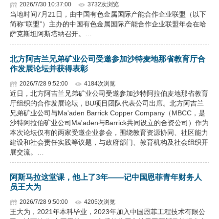
2026/7/30 10:37:00
3732次浏览
当地时间7月21日，由中国有色金属国际产能合作企业联盟（以下
简称“联盟”）主办的中国有色金属国际产能合作企业联盟年会在哈
萨克斯坦阿斯塔纳召开。…
北方阿吉兰兄弟矿业公司受邀参加沙特麦地那省教育厅合
作发展论坛并获得表彰
2026/7/28 9:52:00
4184次浏览
近日，北方阿吉兰兄弟矿业公司受邀参加沙特阿拉伯麦地那省教育
厅组织的合作发展论坛，BU项目团队代表公司出席。北方阿吉兰
兄弟矿业公司与Ma'aden Barrick Copper Company（MBCC，是
沙特阿拉伯矿业公司Ma'aden与Barrick共同设立的合资公司）作为
本次论坛仅有的两家受邀企业参会，围绕教育资源协同、社区能力
建设和社会责任实践等议题，与政府部门、教育机构及社会组织开
展交流。…
阿斯马拉这堂课，他上了3年——记中国恩菲青年财务人
员王大为
2026/7/28 9:50:00
4205次浏览
王大为，2021年本科毕业，2023年加入中国恩菲工程技术有限公