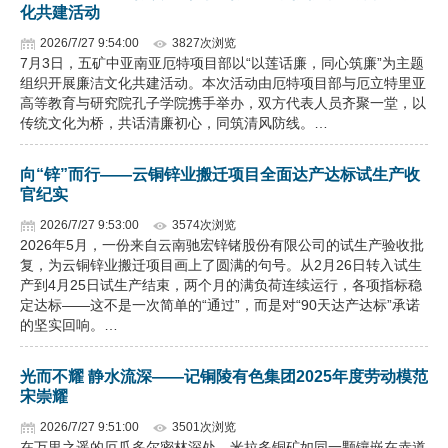
化共建活动
2026/7/27 9:54:00
3827次浏览
7月3日，五矿中亚南亚厄特项目部以“以莲话廉，同心筑廉”为主题
组织开展廉洁文化共建活动。本次活动由厄特项目部与厄立特里亚
高等教育与研究院孔子学院携手举办，双方代表人员齐聚一堂，以
传统文化为桥，共话清廉初心，同筑清风防线。…
向“锌”而行——云铜锌业搬迁项目全面达产达标试生产收
官纪实
2026/7/27 9:53:00
3574次浏览
2026年5月，一份来自云南驰宏锌锗股份有限公司的试生产验收批
复，为云铜锌业搬迁项目画上了圆满的句号。从2月26日转入试生
产到4月25日试生产结束，两个月的满负荷连续运行，各项指标稳
定达标——这不是一次简单的“通过”，而是对“90天达产达标”承诺
的坚实回响。…
光而不耀 静水流深——记铜陵有色集团2025年度劳动模范
宋崇耀
2026/7/27 9:51:00
3501次浏览
在万里之遥的厄瓜多尔密林深处，米拉多铜矿如同一颗镶嵌在赤道