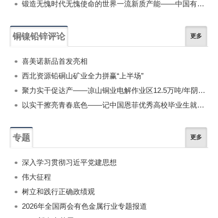
锻造无愧时代无愧使命的世界一流新质产能——中国有色金属工业的战略应对与破局之道（二）
铜镍铅锌评论
更多
喜美诺新品首发亮相
西北资源铅硐山矿业全力拼赢“上半场”
聚力实干促达产——凉山铜业电解作业区12.5万吨/年阴极铜试生产攻坚侧记
以实干擦亮青春底色——记中国恩菲优秀高校毕业生就业典型、青年工程师李林杰
专题
更多
深入学习贯彻习近平党建思想
伟大征程
树立和践行正确政绩观
2026年全国两会有色金属行业专题报道