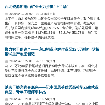
西北资源铅硐山矿业全力拼赢“上半场”
2026/8/4 11:28:00
1885次浏览
上半年，西北资源铅硐山矿业公司紧扣全年目标任务，凝心聚力抓
生产，真抓实干保安全，主要生产经营指标稳中有进。截至6月
底，该公司利润完成年计划的69.75%，出矿量、选矿处理量、铅
锌金属量分别完成年计划的53.61%、52.21%和53.76%，顺利实
现时间过半、任务过半的良好成绩。…
聚力实干促达产——凉山铜业电解作业区12.5万吨/年阴极
铜试生产攻坚侧记
2026/8/4 11:27:00
1907次浏览
自12.5万吨/年阴极铜精炼项目启动带负荷试车以来，凉山铜业提
质达产攻坚行动全面加速推进，系统联调、工艺调整、功能磨合、
提质优化等各项紧要任务摆在面前。…
以实干擦亮青春底色——记中国恩菲优秀高校毕业生就业
典型、青年工程师李林杰
2026/8/4 11:26:00
1865次浏览
李林杰，2019年从武汉理工大学取得硕士学位，2021年加入中国