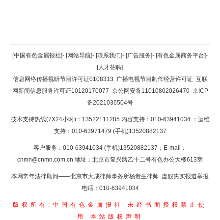
返回顶部
[中国有色金属报社]
-
[网站导航]
-
[联系我们]
-
[广告服务]
-
[有色金属商务平台]
-
[人才招聘]
返回首页
信息网络传播视听节目许可证0108313
广播电视节目制作经营许可证
互联
网新闻信息服务许可证10120170077
京公网安备11010802026470
京ICP
备2021036504号
技术支持热线(7X24小时)：13522111285 内容支持：010-63941034
；运维
支持：010-63971479 (手机)13520882137
客户服务：010-63941034 (手机)13520882137；E-mail：
cnmn@cnmn.com.cn
地址：北京市复兴路乙十二号有色办公大楼613室
本网常年法律顾问——北京市大成律师事务所杨贵生律师 虚假失实报道举报
电话：010-63941034
版权所有:中国有色金属报社
未经书面授权禁止使
用
本站版权声明