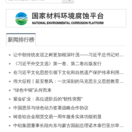
新闻排行榜
一周
每月
让中朝传统友谊之树更加根深叶茂——习近平总书记对朝鲜进行国事访问纪实
《习近平外交文选》第一卷、第二卷出版发行
在习近平文化思想引领下文化和自然遗产保护传承利用工作开创新局面
伟大征程丨延安整风：一次深刻的马克思主义思想教育运动
“绿色中铜”从何而来
紫金矿业：高位进阶后的“韧性突围”
中国恩菲与绿色动力签署战略合作协议
铸造铝合金期货交易一周年服务实体功能初显
中铝集团董事长段向东与蒙古国副总理诺木泰巴亚尔举行会谈