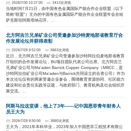
2026/7/30 10:37:00
3413次浏览
当地时间7月21日，由中国有色金属国际产能合作企业联盟（以下
简称“联盟”）主办的中国有色金属国际产能合作企业联盟年会在哈
萨克斯坦阿斯塔纳召开。…
北方阿吉兰兄弟矿业公司受邀参加沙特麦地那省教育厅合
作发展论坛并获得表彰
2026/7/28 9:52:00
3863次浏览
近日，北方阿吉兰兄弟矿业公司受邀参加沙特阿拉伯麦地那省教育
厅组织的合作发展论坛，BU项目团队代表公司出席。北方阿吉兰
兄弟矿业公司与Ma'aden Barrick Copper Company（MBCC，是
沙特阿拉伯矿业公司Ma'aden与Barrick共同设立的合资公司）作为
本次论坛仅有的两家受邀企业参会，围绕教育资源协同、社区能力
建设和社会责任实践等议题，与政府部门、教育机构及社会组织开
展交流。…
阿斯马拉这堂课，他上了3年——记中国恩菲青年财务人
员王大为
2026/7/28 9:50:00
3880次浏览
王大为，2021年本科毕业，2023年加入中国恩菲工程技术有限公