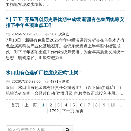
要指标实现稳步增长。…
“十五五”开局再创历史最优期中成绩 新疆有色集团统筹安
排下半年各项重点工作
2026/7/23 9:39:00
5073次浏览
7月18日，新疆有色集团2026年年中经济运行分析会在乌鲁木齐有
色金属高科技产业化基地召开。会议系统盘点上半年整体经营成
效，对下半年各项重点工作作出统筹安排，为全年高质量发展统一
思想、明确路径、汇聚奋进力量。…
水口山有色选矿厂粒度仪正式“上岗”
2026/7/23 9:37:00
4871次浏览
近日，水口山有色金属有限责任公司选矿厂（以下简称“选矿厂”）
铅锌选矿车间一台经过自动化“微升级”的粒度仪正式投入使用。…
首页
上一页
1
2
3
4
5
6
7
8
9
10
...
1792
下一页 尾页