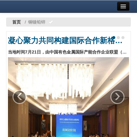
首页
中国有色金属报社主办
广告服务
首页
/
铜镍铅锌
要闻
凝心聚力共同构建国际合作新格局 中国有色金属国际产能合作企业联盟年会在哈萨克斯坦阿斯塔纳召开
铜镍铅锌
当地时间7月21日，由中国有色金属国际产能合作企业联盟（以下简称“联盟”）主办的中国有色金属国际产能合作企业联盟年会在哈萨克斯坦阿斯塔纳召开。…
铝
稀有稀土
有色市场
‹
›
科技
镁钛
地矿 建设
党建工作