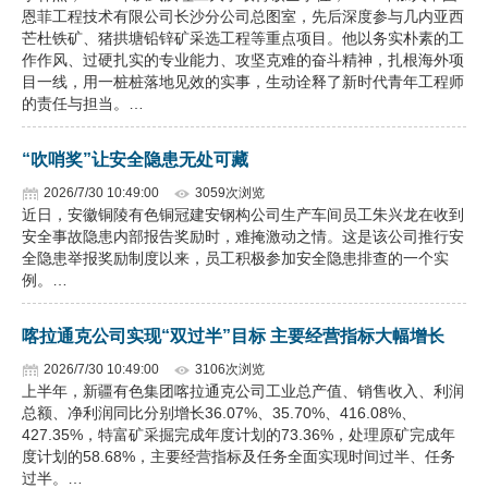
恩菲工程技术有限公司长沙分公司总图室，先后深度参与几内亚西
芒杜铁矿、猪拱塘铅锌矿采选工程等重点项目。他以务实朴素的工
作作风、过硬扎实的专业能力、攻坚克难的奋斗精神，扎根海外项
目一线，用一桩桩落地见效的实事，生动诠释了新时代青年工程师
的责任与担当。…
“吹哨奖”让安全隐患无处可藏
2026/7/30 10:49:00
3059次浏览
近日，安徽铜陵有色铜冠建安钢构公司生产车间员工朱兴龙在收到
安全事故隐患内部报告奖励时，难掩激动之情。这是该公司推行安
全隐患举报奖励制度以来，员工积极参加安全隐患排查的一个实
例。…
喀拉通克公司实现“双过半”目标 主要经营指标大幅增长
2026/7/30 10:49:00
3106次浏览
上半年，新疆有色集团喀拉通克公司工业总产值、销售收入、利润
总额、净利润同比分别增长36.07%、35.70%、416.08%、
427.35%，特富矿采掘完成年度计划的73.36%，处理原矿完成年
度计划的58.68%，主要经营指标及任务全面实现时间过半、任务
过半。…