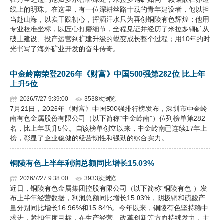
线上的明珠。在这里，有一位深耕丝路十载的青年建设者，他以担
当赴山海，以实干践初心，挥洒汗水只为再创铜陵有色辉煌；他用
专业校准坐标，以匠心打磨细节，全程见证并经历了米拉多铜矿从
破土建设、投产运营到扩建升级的蜕变成长整个过程；用10年的时
光书写了海外矿业开发的奋斗传奇。…
中金岭南荣登2026年《财富》中国500强第282位 比上年
上升5位
2026/7/27 9:39:00
3538次浏览
7月21日，2026年《财富》中国500强排行榜发布，深圳市中金岭
南有色金属股份有限公司（以下简称“中金岭南”）位列榜单第282
名，比上年跃升5位。自该榜单创立以来，中金岭南已连续17年上
榜，彰显了企业稳健的经营韧性和强劲的综合实力。…
铜陵有色上半年利润总额同比增长15.03%
2026/7/27 9:38:00
3933次浏览
近日，铜陵有色金属集团控股有限公司（以下简称“铜陵有色”）发
布上半年经营数据，利润总额同比增长15.03%，阴极铜和硫酸产
量分别同比增长16.96%和15.84%。今年以来，铜陵有色坚持稳中
求进，紧扣年度目标，在生产经营、改革创新等方面持续发力，主