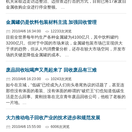
机关采取边走访边整治、边排查边打击的方式，目前已将17家废旧
金属收购企业进行停业整顿。 …
企业文化
《资源再生》杂志
金属罐仍是饮料包装材料主流 加强回收管理
2010/4/6 16:34:00
12233次浏览
行情报价
目前全世界每年约生产各种金属罐为4100亿只，其中饮料罐约
3200亿只。但对于中国的市场来说，金属罐包装市场已呈现供大
数字报
于求的趋势，但从人均消费量分析，还存在较大市场空间，开发市
场的关键是降低金属罐的成本。 …
废品回收吆喝声又亮起来了 回收废品有三难
2010/4/6 16:23:00
10243次浏览
如今在京城，“低碳”已经成为人们街头巷尾热议的话题了，甚至连
那些没有体面的着装、没有体面的称谓的“破烂王”们也知道低碳生
活是怎么回事。黄刚挂靠在北京青年废品回收公司，他租了老板的
一片地。…
大力推动电子回收产业的技术进步和规范发展
2010/4/6 15:55:00
6006次浏览