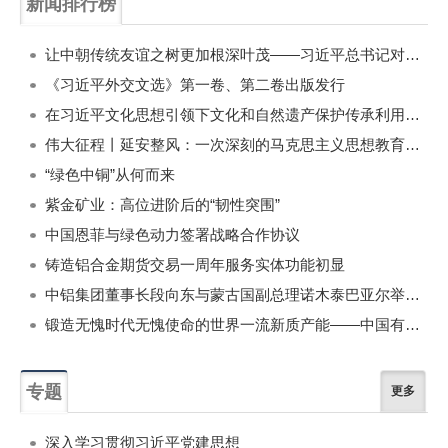
新闻排行榜
一周
每月
让中朝传统友谊之树更加根深叶茂——习近平总书记对朝鲜进行国事访问纪实
《习近平外交文选》第一卷、第二卷出版发行
在习近平文化思想引领下文化和自然遗产保护传承利用工作开创新局面
伟大征程丨延安整风：一次深刻的马克思主义思想教育运动
“绿色中铜”从何而来
紫金矿业：高位进阶后的“韧性突围”
中国恩菲与绿色动力签署战略合作协议
铸造铝合金期货交易一周年服务实体功能初显
中铝集团董事长段向东与蒙古国副总理诺木泰巴亚尔举行会谈
锻造无愧时代无愧使命的世界一流新质产能——中国有色金属工业的战略应对与破局之道（二）
专题
更多
深入学习贯彻习近平党建思想