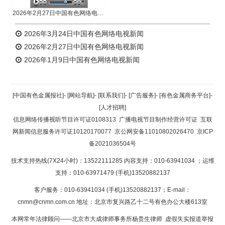
2026年2月27日中国有色网络电视新闻
2026年3月24日中国有色网络电视新闻
2026年2月27日中国有色网络电视新闻
2026年1月9日中国有色网络电视新闻
[中国有色金属报社]
-
[网站导航]
-
[联系我们]
-
[广告服务]
-
[有色金属商务平台]
-
[人才招聘]
信息网络传播视听节目许可证0108313
广播电视节目制作经营许可证
互联
网新闻信息服务许可证10120170077
京公网安备11010802026470
京ICP
备2021036504号
技术支持热线(7X24小时)：13522111285 内容支持：010-63941034
；运维
支持：010-63971479 (手机)13520882137
客户服务：010-63941034 (手机)13520882137；E-mail：
cnmn@cnmn.com.cn
地址：北京市复兴路乙十二号有色办公大楼613室
本网常年法律顾问——北京市大成律师事务所杨贵生律师 虚假失实报道举报