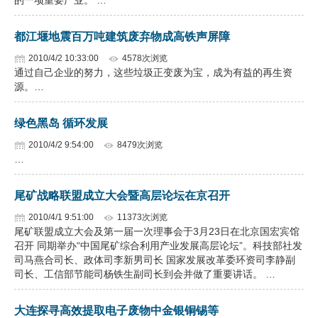
的一项重要产业。 …
都江堰地震百万吨建筑废弃物成高铁声屏障
2010/4/2 10:33:00
4578次浏览
通过自己企业的努力，这些垃圾正变废为宝，成为有益的再生资
源。…
绿色黑岛 循环发展
2010/4/2 9:54:00
8479次浏览
…
尾矿战略联盟成立大会暨高层论坛在京召开
2010/4/1 9:51:00
11373次浏览
尾矿联盟成立大会及第一届一次理事会于3月23日在北京国宏宾馆
召开 同期举办“中国尾矿综合利用产业发展高层论坛”。科技部社发
司马燕合司长、政体司李新男司长 国家发展改革委环资司李静副
司长、工信部节能司杨铁生副司长到会并做了重要讲话。 …
大连探寻高效提取电子废物中金银铜锡等