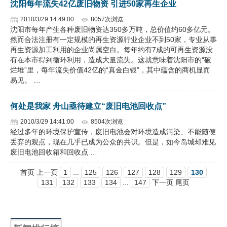
沈阳每年流失42亿废旧物资 引进50家再生企业
2010/3/29 14:49:00
8057次浏览
沈阳市每年产生各种废旧物资达350多万吨，总价值约60多亿元。
然而合法注册有一定规模的再生资源行业企业不到50家，专业从事
再生资源加工利用的企业尚属空白。每年约有7成的可再生资源没
有在本市得到循环利用，造成大量流失。这就意味着沈阳市的“破
烂堆”里，每年流失价值42亿的“真金白银”，其中蕴含的商机显而
易见。 …
何处是我家 舟山亟待建立“废旧电池回收点”
2010/3/29 14:41:00
8504次浏览
经过多年的环境保护宣传，废旧电池会对环境造成污染、不能随便
丢弃的观点，现在几乎已成为公众的共识。但是，如今岛城却难见
废旧电池回收箱和回收点 …
首页 上一页
1
...
125
126
127
128
129
130
131
132
133
134
...
147
下一页 尾页