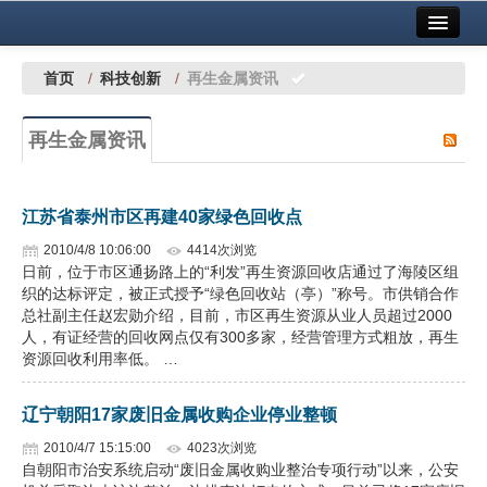
首页
中国有色金属报社主办
广告服务
首页
/
科技创新
/
再生金属资讯
要闻
再生金属资讯
铜镍铅锌
铝
江苏省泰州市区再建40家绿色回收点
稀有稀土
2010/4/8 10:06:00
4414次浏览
日前，位于市区通扬路上的“利发”再生资源回收店通过了海陵区组
有色市场
织的达标评定，被正式授予“绿色回收站（亭）”称号。市供销合作
总社副主任赵宏勋介绍，目前，市区再生资源从业人员超过2000
科技
人，有证经营的回收网点仅有300多家，经营管理方式粗放，再生
资源回收利用率低。 …
镁钛
辽宁朝阳17家废旧金属收购企业停业整顿
地矿 建设
2010/4/7 15:15:00
4023次浏览
自朝阳市治安系统启动“废旧金属收购业整治专项行动”以来，公安
党建工作