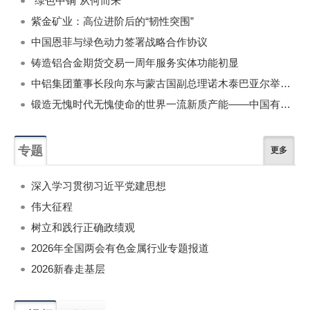
“绿色中铜”从何而来
紫金矿业：高位进阶后的“韧性突围”
中国恩菲与绿色动力签署战略合作协议
铸造铝合金期货交易一周年服务实体功能初显
中铝集团董事长段向东与蒙古国副总理诺木泰巴亚尔举行会谈
锻造无愧时代无愧使命的世界一流新质产能——中国有色金属工业的战略应对与破局之道（二）
专题
更多
深入学习贯彻习近平党建思想
伟大征程
树立和践行正确政绩观
2026年全国两会有色金属行业专题报道
2026新春走基层