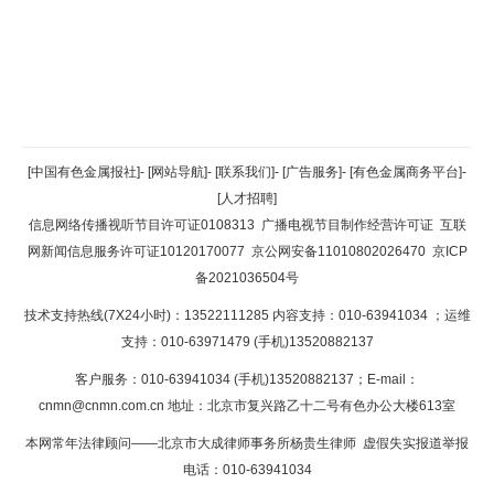
返回顶部
[中国有色金属报社]
-
[网站导航]
-
[联系我们]
-
[广告服务]
-
[有色金属商务平台]
-
[人才招聘]
返回首页
信息网络传播视听节目许可证0108313
广播电视节目制作经营许可证
互联
网新闻信息服务许可证10120170077
京公网安备11010802026470
京ICP
备2021036504号
技术支持热线(7X24小时)：13522111285 内容支持：010-63941034
；运维
支持：010-63971479 (手机)13520882137
客户服务：010-63941034 (手机)13520882137；E-mail：
cnmn@cnmn.com.cn
地址：北京市复兴路乙十二号有色办公大楼613室
本网常年法律顾问——北京市大成律师事务所杨贵生律师 虚假失实报道举报
电话：010-63941034