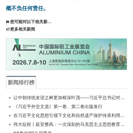
概不负任何责任。
您可能对以下相关新闻同样感兴趣
更多相关新闻
新闻排行榜
一周
每月
让中朝传统友谊之树更加根深叶茂——习近平总书记对朝鲜进行国事访问纪实
《习近平外交文选》第一卷、第二卷出版发行
在习近平文化思想引领下文化和自然遗产保护传承利用工作开创新局面
伟大征程丨延安整风：一次深刻的马克思主义思想教育运动