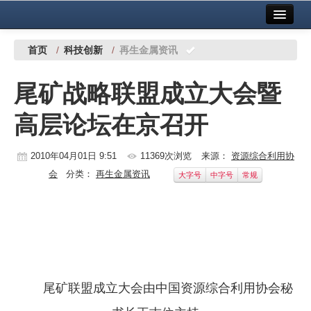
首页
中国有色金属报社主办
广告服务
首页
/
科技创新
/
再生金属资讯
要闻
尾矿战略联盟成立大会暨
铜镍铅锌
高层论坛在京召开
铝
稀有稀土
2010年04月01日 9:51
11369次浏览
来源：
资源综合利用协
会
分类：
再生金属资讯
大字号
中字号
常规
有色市场
科技
镁钛
地矿 建设
尾矿联盟成立大会由中国资源综合利用协会秘
党建工作