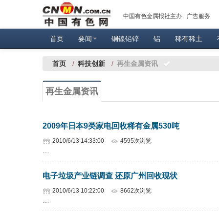
中国有色金属报社主办
广告服务
首页
要闻
铜镍铅锌
铝
稀有稀土
首页
/
科技创新
/
再生金属资讯
再生金属资讯
2009年日本9类家电回收稀有金属530吨
2010/6/13 14:33:00
4595次浏览
…
电子垃圾产业链调查 还原广州回收现状
2010/6/13 10:22:00
8662次浏览
…