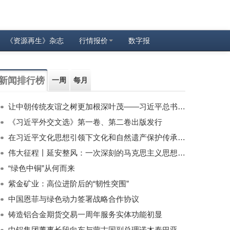
《资源再生》杂志
行情报价
数字报
新闻排行榜
一周
每月
让中朝传统友谊之树更加根深叶茂——习近平总书记对朝鲜进行国事访问纪实
《习近平外交文选》第一卷、第二卷出版发行
在习近平文化思想引领下文化和自然遗产保护传承利用工作开创新局面
伟大征程丨延安整风：一次深刻的马克思主义思想教育运动
“绿色中铜”从何而来
紫金矿业：高位进阶后的“韧性突围”
中国恩菲与绿色动力签署战略合作协议
铸造铝合金期货交易一周年服务实体功能初显
中铝集团董事长段向东与蒙古国副总理诺木泰巴亚尔举行会谈