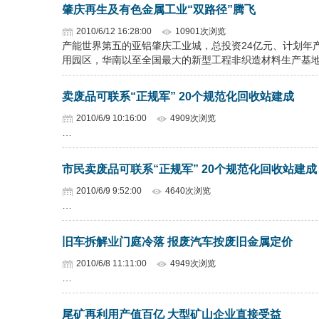
肇庆再生及有色金属工业“双路径”腾飞
2010/6/12 16:28:00
10901次浏览
产能世界第五的亚铝肇庆工业城，总投资24亿元、计划年产
用园区，华南以至全国最大的新型工程非织造材料生产基
卖废品可联系“正规军” 20个规范化回收站建成
2010/6/9 10:16:00
4909次浏览
…
市民卖废品可联系“正规军” 20个规范化回收站建成
2010/6/9 9:52:00
4640次浏览
…
旧车拆解业门庭冷落 报废汽车按废旧金属定价
2010/6/8 11:11:00
4949次浏览
…
尾矿再利用产值百亿 大型矿山企业直接受益