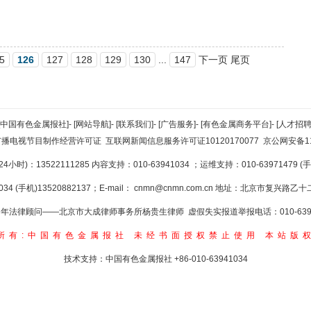
5
126
127
128
129
130
...
147
下一页 尾页
[中国有色金属报社]
-
[网站导航]
-
[联系我们]
-
[广告服务]
-
[有色金属商务平台]
-
[人才招聘
广播电视节目制作经营许可证
互联网新闻信息服务许可证10120170077
京公网安备110
小时)：13522111285 内容支持：010-63941034
；运维支持：010-63971479 (手机
34 (手机)13520882137；E-mail：
cnmn@cnmn.com.cn
地址：北京市复兴路乙十二
年法律顾问——北京市大成律师事务所杨贵生律师 虚假失实报道举报电话：010-6394
所有:中国有色金属报社
未经书面授权禁止使用
本站版
技术支持：中国有色金属报社
+86-010-63941034