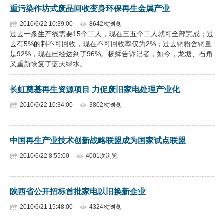
重污染作坊式废品回收变身环保再生金属产业
2010/6/22 10:39:00
8642次浏览
过去一条生产线需要15个工人，现在三五个工人就可全部完成；过
去有5%的料不可回收，现在不可回收率仅为2%；过去铜粉含铜量
是92%，现在已经达到了96%。杨舜告诉记者，如今，龙塘、石角
又重新恢复了蓝天绿水。 …
长虹奠基再生资源项目 力促废旧家电处理产业化
2010/6/22 10:34:00
3802次浏览
…
中国再生产业技术创新战略联盟成为国家试点联盟
2010/6/22 8:55:00
4001次浏览
…
陕西省公开招标首批家电以旧换新企业
2010/6/21 15:48:00
4324次浏览
…