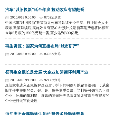
汽车“以旧换新”延至年底 拉动效应有望翻番
2010/6/18 9:56:00
8702次浏览
中国汽车“以旧换新”政策新近公布将延续至今年底。行业协会人士
表示,政策延续后,实施效果有望加大:预计拉动新车消费也将比截至
今年5月底的150亿元翻一番,至少达到300亿元。 …
再生资源：国家为何直接布局“城市矿产”
2010/6/18 9:49:00
9308次浏览
…
蜀再生金属长足发展 大企业加盟循环利用产业
2010/6/18 9:12:00
9217次浏览
废旧家电进入正规拆解企业后，拆下的钢铁可以销售给钢厂；从废
旧零件中提取的金、银、铜、铁等贵重金属、塑料等可销售给下游
企业；冰箱的氟利昂、屏幕的荧光粉等危险废物则被送至有资质的
企业进行无害化处理…… …
浙江废旧金属循环生意经 建设多种循环链条