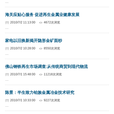
…
企业文化
海关应贴心服务 促进再生金属业健康发展
《资源再生》杂志
2010/7/2 11:13:00
4672次浏览
…
行情报价
数字报
家电以旧换新揭开隐形金矿面纱
2010/7/2 10:28:00
8550次浏览
…
佛山钢铁再生市场调查:从传统商贸到现代物流
2010/7/1 15:48:00
11218次浏览
…
陈景：半生致力铂族金属冶金技术研究
2010/7/1 10:33:00
9227次浏览
…