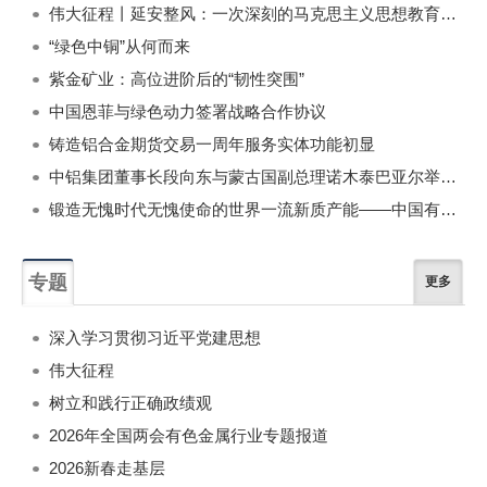
伟大征程丨延安整风：一次深刻的马克思主义思想教育运动
“绿色中铜”从何而来
紫金矿业：高位进阶后的“韧性突围”
中国恩菲与绿色动力签署战略合作协议
铸造铝合金期货交易一周年服务实体功能初显
中铝集团董事长段向东与蒙古国副总理诺木泰巴亚尔举行会谈
锻造无愧时代无愧使命的世界一流新质产能——中国有色金属工业的战略应对与破局之道（二）
专题
更多
深入学习贯彻习近平党建思想
伟大征程
树立和践行正确政绩观
2026年全国两会有色金属行业专题报道
2026新春走基层