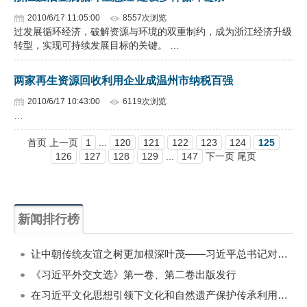
2010/6/17 11:05:00
8557次浏览
过发展循环经济，破解资源与环境的双重制约，成为浙江经济升级
转型，实现可持续发展目标的关键。 …
两家再生资源回收利用企业成温州市纳税百强
2010/6/17 10:43:00
6119次浏览
…
首页 上一页
1
...
120
121
122
123
124
125
126
127
128
129
...
147
下一页 尾页
新闻排行榜
一周
每月
让中朝传统友谊之树更加根深叶茂——习近平总书记对朝鲜进行国事访问纪实
《习近平外交文选》第一卷、第二卷出版发行
在习近平文化思想引领下文化和自然遗产保护传承利用工作开创新局面