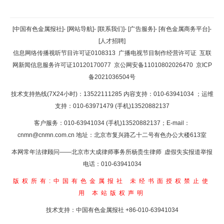
[中国有色金属报社]
-
[网站导航]
-
[联系我们]
-
[广告服务]
-
[有色金属商务平台]
-
[人才招聘]
信息网络传播视听节目许可证0108313
广播电视节目制作经营许可证
互联
网新闻信息服务许可证10120170077
京公网安备11010802026470
京ICP
备2021036504号
技术支持热线(7X24小时)：13522111285 内容支持：010-63941034
；运维
支持：010-63971479 (手机)13520882137
客户服务：010-63941034 (手机)13520882137；E-mail：
cnmn@cnmn.com.cn
地址：北京市复兴路乙十二号有色办公大楼613室
本网常年法律顾问——北京市大成律师事务所杨贵生律师 虚假失实报道举报
电话：010-63941034
版权所有:中国有色金属报社
未经书面授权禁止使
用
本站版权声明
技术支持：中国有色金属报社
+86-010-63941034