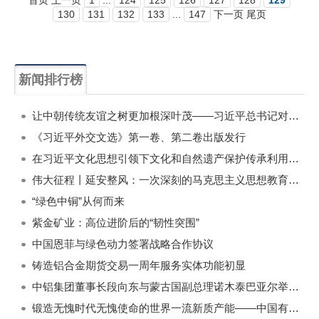
首页 上一页
1
...
124
125
126
127
128
129
130
131
132
133
...
147
下一页 尾页
新闻排行榜
一周
每月
让中朝传统友谊之树更加根深叶茂——习近平总书记对朝鲜进行国事访问纪实
《习近平外交文选》第一卷、第二卷出版发行
在习近平文化思想引领下文化和自然遗产保护传承利用工作开创新局面
伟大征程丨延安整风：一次深刻的马克思主义思想教育运动
“绿色中铜”从何而来
紫金矿业：高位进阶后的“韧性突围”
中国恩菲与绿色动力签署战略合作协议
铸造铝合金期货交易一周年服务实体功能初显
中铝集团董事长段向东与蒙古国副总理诺木泰巴亚尔举行会谈
锻造无愧时代无愧使命的世界一流新质产能——中国有色金属工业的战略应对与破局之道（二）