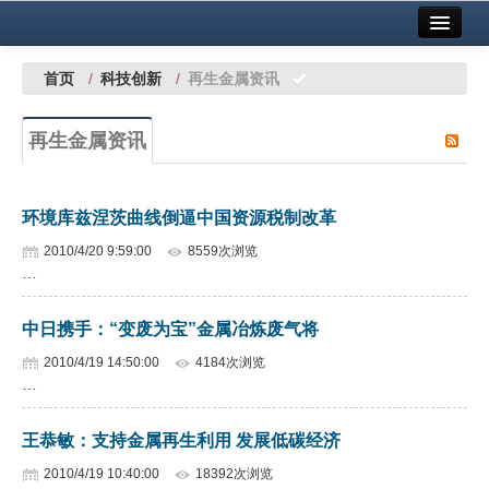
首页
中国有色金属报社主办
广告服务
首页
/
科技创新
/
再生金属资讯
要闻
再生金属资讯
铜镍铅锌
铝
环境库兹涅茨曲线倒逼中国资源税制改革
稀有稀土
2010/4/20 9:59:00
8559次浏览
…
有色市场
中日携手：“变废为宝”金属冶炼废气将
科技
2010/4/19 14:50:00
4184次浏览
镁钛
…
地矿 建设
王恭敏：支持金属再生利用 发展低碳经济
党建工作
2010/4/19 10:40:00
18392次浏览