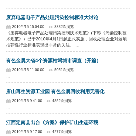
…
企业文化
废弃电器电子产品处理污染控制标准大讨论
《资源再生》杂志
2010/4/15 15:04:00
8832次浏览
《废弃电器电子产品处理污染控制技术规范》(下称《污染控制技
行情报价
术规范》）已于2010年4月1日起正式实施，回收处理企业对这项
推荐性行业标准表现出非常的关注。 …
数字报
有色金属大省4个资源枯竭城市调查（开篇）
2010/4/15 11:00:00
5051次浏览
…
唐山再生资源工业园 有色金属回收利用无害化
2010/4/15 9:41:00
4852次浏览
…
江西定南县出台《方案》保护矿山生态环境
2010/4/15 9:17:00
4277次浏览