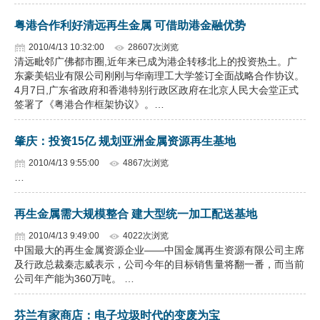
粤港合作利好清远再生金属 可借助港金融优势
2010/4/13 10:32:00
28607次浏览
清远毗邻广佛都市圈,近年来已成为港企转移北上的投资热土。广
东豪美铝业有限公司刚刚与华南理工大学签订全面战略合作协议。
4月7日,广东省政府和香港特别行政区政府在北京人民大会堂正式
签署了《粤港合作框架协议》。…
肇庆：投资15亿 规划亚洲金属资源再生基地
2010/4/13 9:55:00
4867次浏览
…
再生金属需大规模整合 建大型统一加工配送基地
2010/4/13 9:49:00
4022次浏览
中国最大的再生金属资源企业——中国金属再生资源有限公司主席
及行政总裁秦志威表示，公司今年的目标销售量将翻一番，而当前
公司年产能为360万吨。 …
芬兰有家商店：电子垃圾时代的变废为宝