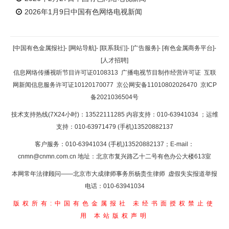
2026年1月9日中国有色网络电视新闻
[中国有色金属报社]
-
[网站导航]
-
[联系我们]
-
[广告服务]
-
[有色金属商务平台]
-
[人才招聘]
信息网络传播视听节目许可证0108313
广播电视节目制作经营许可证
互联
网新闻信息服务许可证10120170077
京公网安备11010802026470
京ICP
备2021036504号
技术支持热线(7X24小时)：13522111285 内容支持：010-63941034
；运维
支持：010-63971479 (手机)13520882137
客户服务：010-63941034 (手机)13520882137；E-mail：
cnmn@cnmn.com.cn
地址：北京市复兴路乙十二号有色办公大楼613室
本网常年法律顾问——北京市大成律师事务所杨贵生律师 虚假失实报道举报
电话：010-63941034
版权所有:中国有色金属报社
未经书面授权禁止使
用
本站版权声明