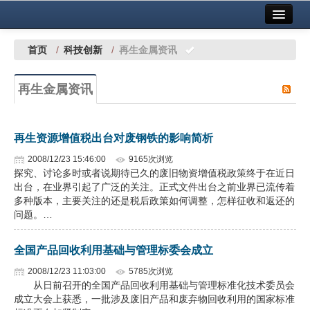
首页
中国有色金属报社主办
广告服务
首页
/
科技创新
/
再生金属资讯
要闻
再生金属资讯
铜镍铅锌
铝
再生资源增值税出台对废钢铁的影响简析
稀有稀土
2008/12/23 15:46:00
9165次浏览
探究、讨论多时或者说期待已久的废旧物资增值税政策终于在近日
有色市场
出台，在业界引起了广泛的关注。正式文件出台之前业界已流传着
多种版本，主要关注的还是税后政策如何调整，怎样征收和返还的
科技
问题。…
镁钛
全国产品回收利用基础与管理标委会成立
地矿 建设
2008/12/23 11:03:00
5785次浏览
从日前召开的全国产品回收利用基础与管理标准化技术委员会
成立大会上获悉，一批涉及废旧产品和废弃物回收利用的国家标准
党建工作