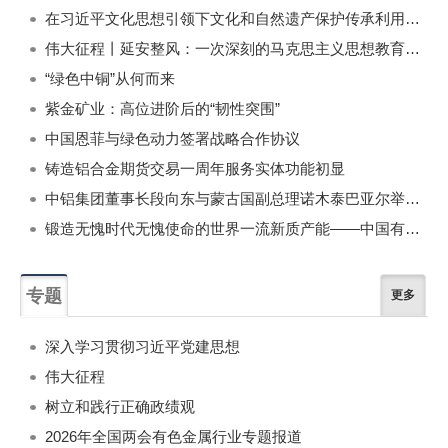
在习近平文化思想引领下文化和自然遗产保护传承利用工作开创新局面
伟大征程丨延安整风：一次深刻的马克思主义思想教育运动
“绿色中铜”从何而来
紫金矿业：高位进阶后的“韧性突围”
中国恩菲与绿色动力签署战略合作协议
铸造铝合金期货交易一周年服务实体功能初显
中铝集团董事长段向东与蒙古国副总理诺木泰巴亚尔举行会谈
锻造无愧时代无愧使命的世界一流新质产能——中国有色金属工业的战略应对与破局之道（二）
专题
更多
深入学习贯彻习近平党建思想
伟大征程
树立和践行正确政绩观
2026年全国两会有色金属行业专题报道