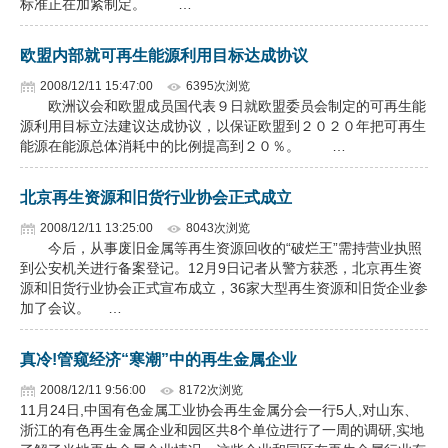
标准正在加紧制定。 …
企业文化
欧盟内部就可再生能源利用目标达成协议
《资源再生》杂志
2008/12/11 15:47:00
6395次浏览
欧洲议会和欧盟成员国代表９日就欧盟委员会制定的可再生能
行情报价
源利用目标立法建议达成协议，以保证欧盟到２０２０年把可再生
能源在能源总体消耗中的比例提高到２０％。 …
数字报
北京再生资源和旧货行业协会正式成立
2008/12/11 13:25:00
8043次浏览
今后，从事废旧金属等再生资源回收的“破烂王”需持营业执照
到公安机关进行备案登记。12月9日记者从警方获悉，北京再生资
源和旧货行业协会正式宣布成立，36家大型再生资源和旧货企业参
加了会议。 …
真冷!管窥经济“寒潮”中的再生金属企业
2008/12/11 9:56:00
8172次浏览
11月24日,中国有色金属工业协会再生金属分会一行5人,对山东、
浙江的有色再生金属企业和园区共8个单位进行了一周的调研,实地