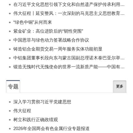
在习近平文化思想引领下文化和自然遗产保护传承利用工作开创新局面
伟大征程丨延安整风：一次深刻的马克思主义思想教育运动
“绿色中铜”从何而来
紫金矿业：高位进阶后的“韧性突围”
中国恩菲与绿色动力签署战略合作协议
铸造铝合金期货交易一周年服务实体功能初显
中铝集团董事长段向东与蒙古国副总理诺木泰巴亚尔举行会谈
锻造无愧时代无愧使命的世界一流新质产能——中国有色金属工业的战略应对与破局之道（二）
专题
更多
深入学习贯彻习近平党建思想
伟大征程
树立和践行正确政绩观
2026年全国两会有色金属行业专题报道