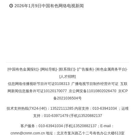
2026年1月9日中国有色网络电视新闻
返回顶部
[中国有色金属报社]
-
[网站导航]
-
[联系我们]
-
[广告服务]
-
[有色金属商务平台]
-
[人才招聘]
返回首页
信息网络传播视听节目许可证0108313
广播电视节目制作经营许可证
互联
网新闻信息服务许可证10120170077
京公网安备11010802026470
京ICP
备2021036504号
技术支持热线(7X24小时)：13522111285 内容支持：010-63941034
；运维
支持：010-63971479 (手机)13520882137
客户服务：010-63941034 (手机)13520882137；E-mail：
cnmn@cnmn.com.cn
地址：北京市复兴路乙十二号有色办公大楼613室