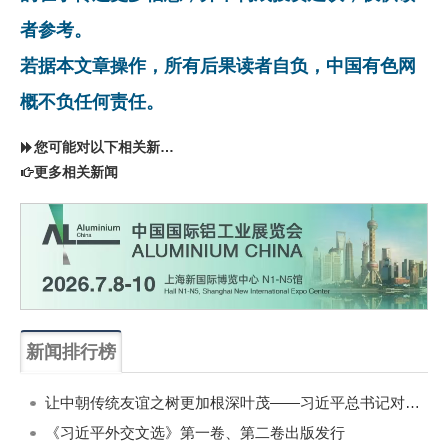
者参考。
若据本文章操作，所有后果读者自负，中国有色网
概不负任何责任。
您可能对以下相关新闻同样感兴趣
更多相关新闻
新闻排行榜
一周
每月
让中朝传统友谊之树更加根深叶茂——习近平总书记对朝鲜进行国事访问纪实
《习近平外交文选》第一卷、第二卷出版发行