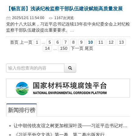
【畅言居】浅谈纪检监察干部队伍建设赋能高质量发展
2025/12/1 11:54:00
1167次浏览
党的十八大以来，习近平总书记连续13年在中央纪委全会上对纪检
监察干部队伍建设提出重要要求。…
首页 上一页
1
...
5
6
7
8
9
10
11
12
13
14
...
150
下一页 尾页
新闻排行榜
一周
每月
让中朝传统友谊之树更加根深叶茂——习近平总书记对朝鲜进行国事访问纪实
《习近平外交文选》第一卷、第二卷出版发行