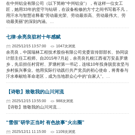
在中州铝业有限公司（以下简称“中州铝业”），有这样一位女工
匠，她用33年的坚守与钻研，在设备检修的方寸之间书写着不凡，
用汗水与智慧诠释着“劳动最光荣、劳动最崇高、劳动最伟大、劳
动最美丽”的深刻内涵。…
七律·余亮良驻村十年感赋
2025/12/15 13:57:00
1047次浏览
余亮良，中国瑞林工程技术股份有限公司党委宣传部部长、协同设
计部主任工程师。自2015年7月起，余亮良扎根江西省万安县罗塘
乡，先后担任村背村、罗塘村第一书记，连续10年投身脱贫攻坚与
乡村振兴事业。他用实际行动践行共产党员的初心使命，将青春与
汗水奉献给革命老区，成为当地群众心中的“自家人”。…
【诗歌】致敬我的山川河流
2025/12/15 13:55:00
988次浏览
【诗歌】致敬我的山川河流…
“雪假”研学正当时 有色故事“火出圈”
2025/12/11 11:15:00
1109次浏览