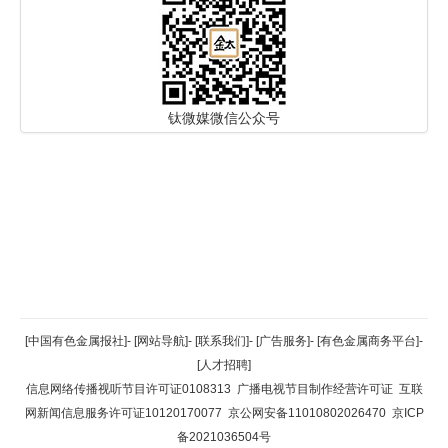
钛微媒微信公众号
返回顶部
[中国有色金属报社]
-
[网站导航]
-
[联系我们]
-
[广告服务]
-
[有色金属商务平台]
-
[人才招聘]
返回首页
信息网络传播视听节目许可证0108313
广播电视节目制作经营许可证
互联
网新闻信息服务许可证10120170077
京公网安备11010802026470
京ICP
备2021036504号