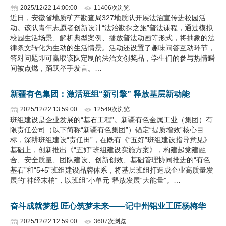
2025/12/22 14:00:00
11406次浏览
近日，安徽省地质矿产勘查局327地质队开展法治宣传进校园活
动。该队青年志愿者创新设计“法治勘探之旅”普法课程，通过模拟
校园生活场景、解析典型案例、播放普法动画等形式，将抽象的法
律条文转化为生动的生活情景。活动还设置了趣味问答互动环节，
答对问题即可赢取该队定制的法治文创奖品，学生们的参与热情瞬
间被点燃，踊跃举手发言。…
新疆有色集团：激活班组“新引擎” 释放基层新动能
2025/12/22 13:59:00
12549次浏览
班组建设是企业发展的“基石工程”。新疆有色金属工业（集团）有
限责任公司（以下简称“新疆有色集团”）锚定“提质增效”核心目
标，深耕班组建设“责任田”，在既有《“五好”班组建设指导意见》
基础上，创新推出《“五好”班组建设实施方案》，构建起党建融
合、安全质量、团队建设、创新创效、基础管理协同推进的“有色
基石”和“5+5”班组建设品牌体系，将基层班组打造成企业高质量发
展的“神经末梢”，以班组“小单元”释放发展“大能量”。…
奋斗成就梦想 匠心筑梦未来——记中州铝业工匠杨梅华
2025/12/22 12:59:00
3607次浏览