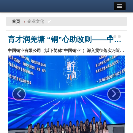
首页
中国有色金属报社主办
广告服务
首页
/
企业文化
要闻
育才润羌塘 “铜”心助改则——中国铜业助力西藏自治区改则县人才培养
铜镍铅锌
中国铜业有限公司（以下简称“中国铜业”）深入贯彻落实习近平总书记关于西藏工作的重要指示精神，扎实推进中国铝业集团有限公司与西藏自治区相关工作部署，主动扛起社会责任，自2025年起启动为期5年的帮扶计划，助力改则县高质量发展。其中，中国铜业每年安排专项资金开设2期专题培训班，组织改则县基层干部外出集中参训研学，持续推动企地帮扶提质升级。…
铝
稀有稀土
有色市场
‹
›
科技
镁钛
地矿 建设
党建工作