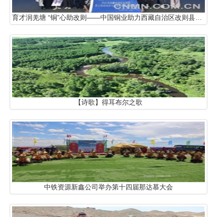
育才润羌塘 “铜”心助改则——中国铜业助力西藏自治区改则县人才培养
【诗歌】得耳布尔之歌
中铁资源新鑫公司举办第十四届那达慕大会