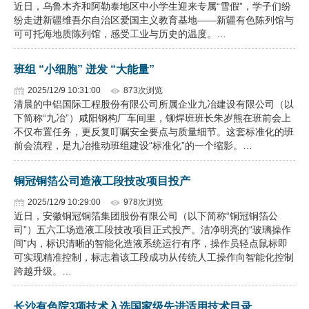
近日，乌鲁木齐和阿勒泰地区中小学生迎来专属“雪假”，学子们纷
纷走进新疆维吾尔自治区爱国主义教育基地——新疆有色陈列馆与
可可托海地质陈列馆，感受工业与历史的温度。…
班组 “小细胞” 迸发 “大能量”
2025/12/9 10:31:00
873次浏览
清晨的中铝国际工程股份有限公司所属企业九冶建设有限公司（以
下简称“九冶”）咸阳钢构厂车间里，铆焊班班长朱岁熊在班前会上
不仅布置任务，更反复叮嘱安全要点与质量细节。这套标准化的班
前会流程，是九冶推动班组建设“标准化”的一个缩影。…
铜冠铜箔公司造液工段技改项目投产
2025/12/9 10:29:00
978次浏览
近日，安徽铜冠铜箔集团股份有限公司（以下简称“铜冠铜箔公
司”）五六工场造液工段技改项目正式投产。洁净明亮的“玻璃操作
间”内，标识清晰的智能化造液系统运行有序，操作员轻点鼠标即
可实现精准控制，标志着该工段成功从传统人工操作向智能化控制
跨越升级。…
长沙有色院3项技术入选国家级先进适用技术目录