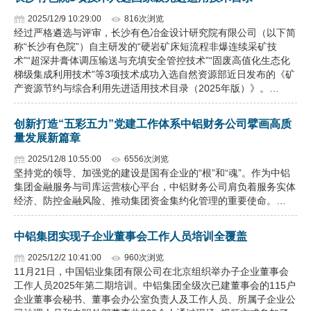
2025/12/9 10:29:00
816次浏览
经过严格遴选与评审，长沙有色冶金设计研究院有限公司（以下简
称“长沙有色院”）自主研发的“硬岩矿床短流程非爆连续采矿技
术”“超深井膏体调压输送与充填安全管控技术”“固废高值化生态化
梯级集成利用技术”等3项技术成功入选自然资源部近日发布的《矿
产资源节约与综合利用先进适用技术目录（2025年版）》。…
创新打造“五彩五力”党建工作体系中铝财务公司擘画高质
量发展新篇章
2025/12/8 10:55:00
6556次浏览
坚持党的领导、加强党的建设是国有企业的“根”和“魂”。作为中铝
集团金融服务与司库运营核心平台，中铝财务公司肩负着服务实体
经济、防控金融风险、推动集团资金集约化管理的重要使命。…
中铝集团实现子企业董事会工作人员培训全覆盖
2025/12/2 10:41:00
960次浏览
11月21日，中国铝业集团有限公司在北京组织举办子企业董事会
工作人员2025年第二期培训。中铝集团全级次已建董事会的115户
企业董事会秘书、董事会办公室负责人及工作人员、所属子企业公