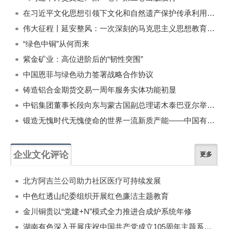
在习近平文化思想引领下文化和自然遗产保护传承利用工作开创新局面
伟大征程丨延安整风：一次深刻的马克思主义思想教育运动
“绿色中铜”从何而来
紫金矿业：高位进阶后的“韧性突围”
中国恩菲与绿色动力签署战略合作协议
铸造铝合金期货交易一周年服务实体功能初显
中铝集团董事长段向东与蒙古国副总理诺木泰巴亚尔举行会谈
锻造无愧时代无愧使命的世界一流新质产能——中国有色金属工业的战略应对与破局之道（二）
企业文化评论
更多
北方阿吉兰公司助力社区医疗可持续发展
中色红透山纪委组织开展红色廉洁主题教育
金川铜贵以“党建+N”模式全力推进合成炉系统年修
湖南有色深入开展庆祝中国共产党成立105周年主题系列活动