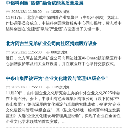
中铝科创园“四链”融合赋能高质量发展
2025/12/1 11:56:00
1025次浏览
11月17日，北京合成生物制造产业集聚区（中铝科创园）党建工
作协调委员会成立，中铝科创园党群服务中心同步揭牌，标志着中
铝科创园在“党建链”赋能“产业链”方面迈出了关键一步。…
北方阿吉兰兄弟矿业公司向社区捐赠医疗设备
2025/12/1 11:55:00
888次浏览
近日，北方阿吉兰兄弟矿业公司向周边社区Al-Omaq镇初级医疗中
心捐赠救护车及相关医疗设备，并在该医疗中心举行交接仪式。…
中条山集团被评为“企业文化建设与管理4A级企业”
2025/12/1 11:55:00
1135次浏览
11月20日，由中国企业文化研究会主办的中外企业文化2025峰会
在上海召开。会上，中条山有色金属集团有限公司（以下简称“中
条山集团”）凭借深厚的文化积淀与卓越的实践成效，被评为“企业
文化建设与管理4A级企业”，其《以文化铸魂，绘就百年铜企发展
蓝图》入选“企业文化建设与管理典型经验”，实现了企业在全国性
企业文化学术领域的首次突破。…