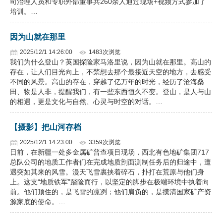
司治理人员和专职外部董事共260余人通过现场+视频方式参加了
培训。…
因为山就在那里
2025/12/1 14:26:00
1483次浏览
我们为什么登山？英国探险家马洛里说，因为山就在那里。高山的
存在，让人们目光向上，不禁想去那个最接近天空的地方，去感受
不同的风景。高山的存在，穿越了亿万年的时光，经历了沧海桑
田、物是人非，提醒我们，有一些东西恒久不变。登山，是人与山
的相遇，更是文化与自然、心灵与时空的对话。…
【摄影】把山河存档
2025/12/1 14:23:00
3359次浏览
日前，在新疆一处多金属矿普查项目现场，西北有色地矿集团717
总队公司的地质工作者们在完成地质剖面测制任务后的归途中，遭
遇突如其来的风雪。漫天飞雪裹挟着碎石，扑打在荒原与他们身
上。这支“地质铁军”踏险而行，以坚定的脚步在极端环境中执着向
前。他们顶住的，是飞雪的凛冽；他们肩负的，是摸清国家矿产资
源家底的使命。…