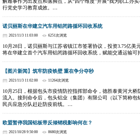
解难事作为出发点和落脚点，从“四个维度”开展“我为职工办
行党史学习教育成效。…
诺贝丽斯在华建立汽车用铝闭路循环回收系统
2021/11/3 11:03:00
6251次浏览
10月28日，诺贝丽斯与江苏省镇江市签署协议，投资3.75
将在华建立首个汽车用铝闭路循环回收系统，赋能交通运输可
【图片新闻】筑牢防疫铁壁 重在争分夺秒
2021/11/3 11:02:00
11264次浏览
10月25日，根据包头市疫情防控指挥部命令，德胜泰黄河大
流入。接到命令后，包头铝业（集团）有限公司（以下简称包铝
民兵应急分队赶赴防疫前线。…
欧盟暂停我国铝板带反倾销税影响何在？
2021/10/28 9:50:00
8680次浏览