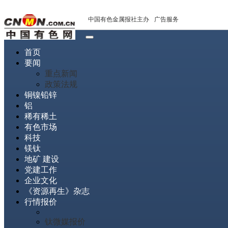
中国有色金属报社主办
广告服务
首页
要闻
重点新闻
政策法规
铜镍铅锌
铝
稀有稀土
有色市场
科技
镁钛
地矿 建设
党建工作
企业文化
《资源再生》杂志
行情报价
钛微媒报价