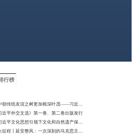
排行榜
让中朝传统友谊之树更加根深叶茂——习近平总书记对朝鲜进行国事访问纪实
习近平外交文选》第一卷、第二卷出版发行
在习近平文化思想引领下文化和自然遗产保护传承利用工作开创新局面
伟大征程丨延安整风：一次深刻的马克思主义思想教育运动