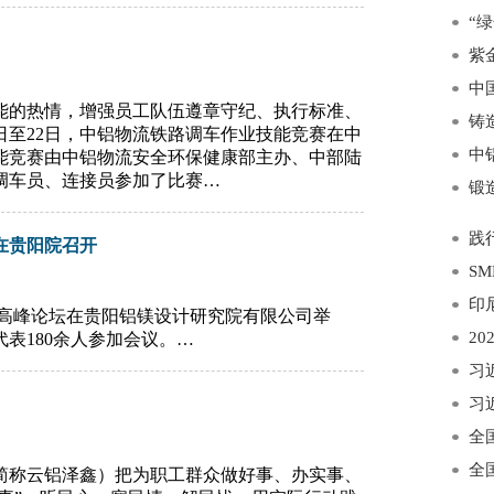
“
紫
中
能的热情，增强员工队伍遵章守纪、执行标准、
铸
日至22日，中铝物流铁路调车作业技能竞赛在中
能竞赛由中铝物流安全环保健康部主办、中部陆
的调车员、连接员参加了比赛…
践
在贵阳院召开
SM
印
展高峰论坛在贵阳铝镁设计研究院有限公司举
表180余人参加会议。…
习
习
简称云铝泽鑫）把为职工群众做好事、办实事、