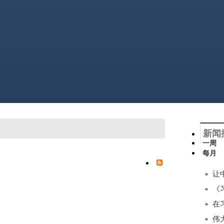
新闻
一周
每月
《