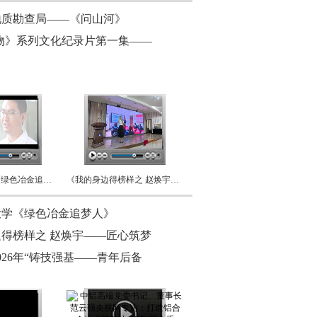
地质勘查局——《问山河》
物》系列文化纪录片第一集——
昆明理工大学《绿色冶金追梦人》
《我的身边得榜样之 赵焕宇——匠心筑梦 奋斗如歌》
大学《绿色冶金追梦人》
得榜样之 赵焕宇——匠心筑梦
026年“铸技强基——青年后备