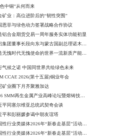
绿色中铜”从何而来
金矿业：高位进阶后的“韧性突围”
国恩菲与绿色动力签署战略合作协议
造铝合金期货交易一周年服务实体功能初显
中铝集团董事长段向东与蒙古国副总理诺木泰巴亚尔举行会谈
锻造无愧时代无愧使命的世界一流新质产能——中国有色金属工业的战略应对与破局之道（二）
行气候之诺 中国同世界共绘绿色未来
M CCAE 2026(第十五届)铜业年会
尼矿业圈下月齐聚雅加达
2026 SMM再生金属产业高峰论坛暨熔铸技术专场
近平同塞尔维亚总统武契奇会谈
近平和彭丽媛参谒中朝友谊塔
全国性行业类媒体2026年“新春走基层”活动成果展示（下）
全国性行业类媒体2026年“新春走基层”活动成果展示（上）