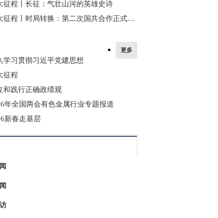
大征程丨长征：气壮山河的英雄史诗
伟大征程丨时局转换：第二次国共合作正式形成
更多
入学习贯彻习近平党建思想
大征程
立和践行正确政绩观
026年全国两会有色金属行业专题报道
026新春走基层
闻
闻
访