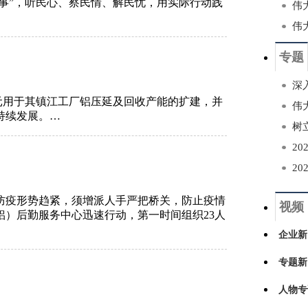
实事”，听民心、察民情、解民忧，用实际行动践
伟
专题
深
亿美元用于其镇江工厂铝压延及回收产能的扩建，并
伟
持续发展。…
树
2
2
桥防疫形势趋紧，须增派人手严把桥关，防止疫情
视频
）后勤服务中心迅速行动，第一时间组织23人
企业新
专题新
人物专