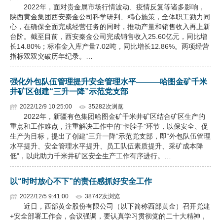
2022年，面对贵金属市场行情波动、疫情反复等诸多影响，
陕西黄金集团西安秦金公司科学研判、精心施策，全体职工勠力同
心，在确保全面完成经营任务的同时，推动产量和销售收入再上新
台阶。截至目前，西安秦金公司完成销售收入25.60亿元，同比增
长14.80%；标准金入库产量7.02吨，同比增长12.86%。两项经营
指标双双突破历年纪录。…
强化外包队伍管理提升安全管理水平———哈图金矿千米
井矿区创建“三升一降”示范党支部
2022/12/9 10:25:00
35282次浏览
2022年，新疆有色集团哈图金矿千米井矿区结合矿区生产的
重点和工作难点，注重解决工作中的“卡脖子”环节，以保安全、促
生产为目标，提出了创建“三升一降”示范党支部，即“外包队伍管理
水平提升、安全管理水平提升、员工队伍素质提升、采矿成本降
低”，以此助力千米井矿区安全生产工作有序进行。…
以“时时放心不下”的责任感抓好安全工作
2022/12/5 9:41:00
38742次浏览
近日，西部黄金股份有限公司（以下简称西部黄金）召开党建
+安全部署工作会，会议强调，要认真学习贯彻党的二十大精神，