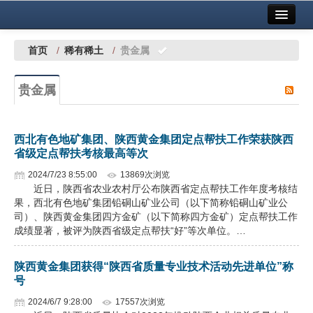
首页
中国有色金属报社主办
广告服务
首页
/
稀有稀土
/
贵金属
要闻
贵金属
铜镍铅锌
铝
西北有色地矿集团、陕西黄金集团定点帮扶工作荣获陕西
省级定点帮扶考核最高等次
稀有稀土
2024/7/23 8:55:00
13869次浏览
有色市场
近日，陕西省农业农村厅公布陕西省定点帮扶工作年度考核结
果，西北有色地矿集团铅硐山矿业公司（以下简称铅硐山矿业公
科技
司）、陕西黄金集团四方金矿（以下简称四方金矿）定点帮扶工作
成绩显著，被评为陕西省级定点帮扶“好”等次单位。…
镁钛
陕西黄金集团获得“陕西省质量专业技术活动先进单位”称
地矿 建设
号
党建工作
2024/6/7 9:28:00
17557次浏览