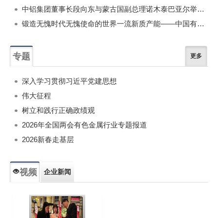
中铝集团董事长段向东与蒙古国副总理诺木泰巴亚尔举行会谈
锻造无愧时代无愧使命的世界一流新质产能——中国有色金属工业的战略应对与破局之道（二）
专题
更多
深入学习贯彻习近平党建思想
伟大征程
树立和践行正确政绩观
2026年全国两会有色金属行业专题报道
2026新春走基层
视频
企业新闻
专题新闻
人物专访