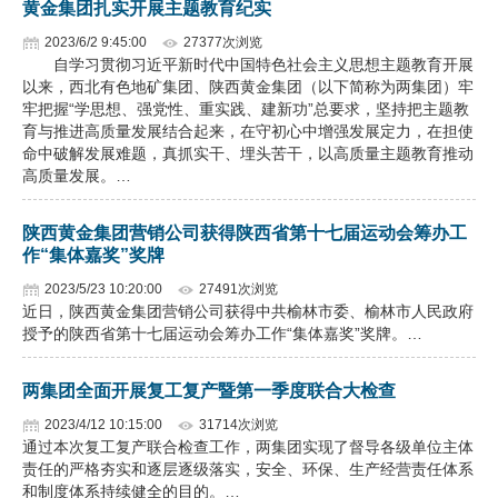
黄金集团扎实开展主题教育纪实
2023/6/2 9:45:00
27377次浏览
自学习贯彻习近平新时代中国特色社会主义思想主题教育开展
以来，西北有色地矿集团、陕西黄金集团（以下简称为两集团）牢
牢把握“学思想、强党性、重实践、建新功”总要求，坚持把主题教
育与推进高质量发展结合起来，在守初心中增强发展定力，在担使
命中破解发展难题，真抓实干、埋头苦干，以高质量主题教育推动
高质量发展。…
陕西黄金集团营销公司获得陕西省第十七届运动会筹办工
作“集体嘉奖”奖牌
2023/5/23 10:20:00
27491次浏览
近日，陕西黄金集团营销公司获得中共榆林市委、榆林市人民政府
授予的陕西省第十七届运动会筹办工作“集体嘉奖”奖牌。…
两集团全面开展复工复产暨第一季度联合大检查
2023/4/12 10:15:00
31714次浏览
通过本次复工复产联合检查工作，两集团实现了督导各级单位主体
责任的严格夯实和逐层逐级落实，安全、环保、生产经营责任体系
和制度体系持续健全的目的。…