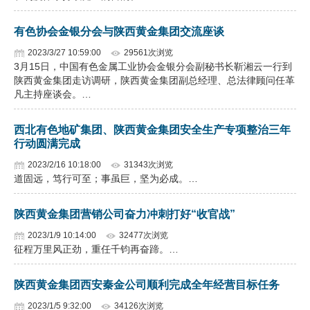
有色协会金银分会与陕西黄金集团交流座谈
2023/3/27 10:59:00
29561次浏览
3月15日，中国有色金属工业协会金银分会副秘书长靳湘云一行到
陕西黄金集团走访调研，陕西黄金集团副总经理、总法律顾问任革
凡主持座谈会。…
西北有色地矿集团、陕西黄金集团安全生产专项整治三年
行动圆满完成
2023/2/16 10:18:00
31343次浏览
道固远，笃行可至；事虽巨，坚为必成。…
陕西黄金集团营销公司奋力冲刺打好“收官战”
2023/1/9 10:14:00
32477次浏览
征程万里风正劲，重任千钧再奋蹄。…
陕西黄金集团西安秦金公司顺利完成全年经营目标任务
2023/1/5 9:32:00
34126次浏览