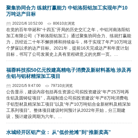
聚集协同合力 练就打赢能力 中铝洛阳铝加工实现年产10
万吨达产目标
2022/1/6 10:52:00
80610次浏览
在党的百年华诞和“十四五”开局的历史交汇之年，中铝河南洛阳铝
加工有限公司（下称洛阳铝加工）通过聚集协同合力、练就打赢能
力，历经近二十年不懈拼搏和持续奋斗，终于实现了年产10万吨这
个梦寐以求的达产目标。2021年，提前16天完成达产和年度计划
目标，书写了公司发展史上具有里程碑意义的光辉一页。…
福蓉科技拟50亿元投建高精电子消费及新材料基地 涉及再
生铝与铝材精深加工项目
2022/1/5 9:47:00
79710次浏览
公告显示，建设内容包括再生资源公司拟投资建设“年产25万吨再
生铝及圆铸锭项目”，高端制造公司拟投资建设“年产8万吨消费电
子铝型材及精深加工项目”以及“年产10万吨铝合金新材料及精深加
工系列项目”。整体项目建设时间预计从2022年开始，分三期建
设，预计建设周期为六年。…
水城经开区铝产业： 从“低价抢滩”到“推新卖高”