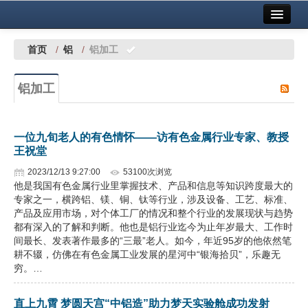
首页
中国有色金属报社主办
广告服务
首页
/
铝
/
铝加工
要闻
铝加工
铜镍铅锌
铝
一位九旬老人的有色情怀——访有色金属行业专家、教授
王祝堂
稀有稀土
2023/12/13 9:27:00
53100次浏览
有色市场
他是我国有色金属行业里掌握技术、产品和信息等知识跨度最大的
专家之一，横跨铝、镁、铜、钛等行业，涉及设备、工艺、标准、
科技
产品及应用市场，对个体工厂的情况和整个行业的发展现状与趋势
都有深入的了解和判断。他也是铝行业迄今为止年岁最大、工作时
镁钛
间最长、发表著作最多的“三最”老人。如今，年近95岁的他依然笔
耕不辍，仿佛在有色金属工业发展的星河中“银海拾贝”，乐趣无
穷。…
地矿 建设
党建工作
直上九霄 梦圆天宫“中铝造”助力梦天实验舱成功发射