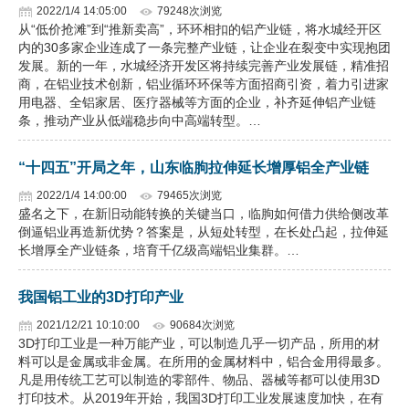
2022/1/4 14:05:00
79248次浏览
从“低价抢滩”到“推新卖高”，环环相扣的铝产业链，将水城经开区
内的30多家企业连成了一条完整产业链，让企业在裂变中实现抱团
发展。新的一年，水城经济开发区将持续完善产业发展链，精准招
商，在铝业技术创新，铝业循环环保等方面招商引资，着力引进家
用电器、全铝家居、医疗器械等方面的企业，补齐延伸铝产业链
条，推动产业从低端稳步向中高端转型。…
“十四五”开局之年，山东临朐拉伸延长增厚铝全产业链
2022/1/4 14:00:00
79465次浏览
盛名之下，在新旧动能转换的关键当口，临朐如何借力供给侧改革
倒逼铝业再造新优势？答案是，从短处转型，在长处凸起，拉伸延
长增厚全产业链条，培育千亿级高端铝业集群。…
我国铝工业的3D打印产业
2021/12/21 10:10:00
90684次浏览
3D打印工业是一种万能产业，可以制造几乎一切产品，所用的材
料可以是金属或非金属。在所用的金属材料中，铝合金用得最多。
凡是用传统工艺可以制造的零部件、物品、器械等都可以使用3D
打印技术。从2019年开始，我国3D打印工业发展速度加快，在有