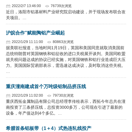
2022/2/7 13:46:00
76739次浏览
近日，洛阳市铝基材料产业研究院启动建设，并于现场发布联合攻
关项目。…
沪皖合作”赋能陶铝产业崛起
2022/1/29 11:11:00
80863次浏览
据美联社报道，当地时间1月19日，英国和美国同意就取消美国前
总统特朗普对英国钢铁和铝征收的进口关税展开谈判。美国同欧盟
就关税问题达成的协议已经实施，对英国钢铁和铝行业造成巨大压
力。英国国际贸易部表示，需迅速达成决议，及时取消这些关税。
…
重庆潼南建成首个万吨级铝制品挤压线
2022/1/29 11:02:00
79730次浏览
重庆西拓金属制品有限公司总经理李传桂表示，西拓今年总共在潼
南投资了三条挤压线，总投资3000多万，公司现在引进了最新的
设备，年产值达到4个多亿。…
希腊首条铝板带（1＋4）式热连轧线投产