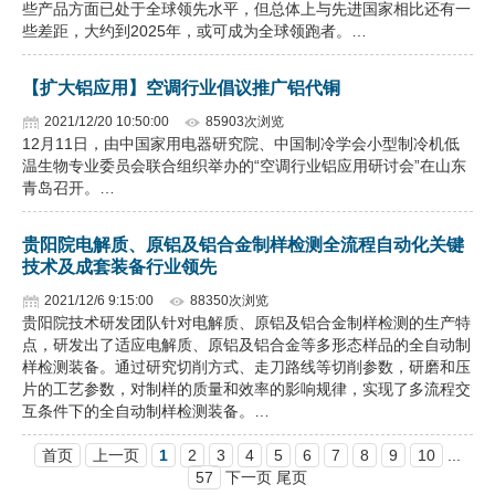
些产品方面已处于全球领先水平，但总体上与先进国家相比还有一
些差距，大约到2025年，或可成为全球领跑者。…
【扩大铝应用】空调行业倡议推广铝代铜
2021/12/20 10:50:00
85903次浏览
12月11日，由中国家用电器研究院、中国制冷学会小型制冷机低
温生物专业委员会联合组织举办的“空调行业铝应用研讨会”在山东
青岛召开。…
贵阳院电解质、原铝及铝合金制样检测全流程自动化关键
技术及成套装备行业领先
2021/12/6 9:15:00
88350次浏览
贵阳院技术研发团队针对电解质、原铝及铝合金制样检测的生产特
点，研发出了适应电解质、原铝及铝合金等多形态样品的全自动制
样检测装备。通过研究切削方式、走刀路线等切削参数，研磨和压
片的工艺参数，对制样的质量和效率的影响规律，实现了多流程交
互条件下的全自动制样检测装备。…
首页
上一页
1
2
3
4
5
6
7
8
9
10
...
57
下一页 尾页