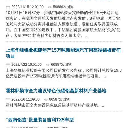
2022/11/15 12:01:00
59889次浏览
企业文化
10月31日15时37分，搭载空间站梦天实验舱的长征五号B遥四运
载火箭，在我国文昌航天发射场准时点火发射，8分钟后，梦天实
《资源再生》杂志
验舱与火箭成功分离并准确进入预定轨道，发射任务取得圆满成
功。在中国空间站的建设中，中铝集团勇担国家航天铝材“尖兵”使
行情报价
命，大量“中铝造”高精尖铝材再次闪耀太空。…
数字报
上海华峰铝业拟建年产15万吨新能源汽车用高端铝板带箔
项目
2022/7/22 10:51:00
66887次浏览
上海华峰铝业股份有限公司日前发布公告称，公司预计总投资19.8
亿元建设年产15万吨新能源汽车用高端铝板带箔项目。…
霍林郭勒市全力建设绿色低碳铝基新材料产业基地
2022/6/6 11:09:00
86587次浏览
霍林郭勒市正全力建设绿色低碳铝基新材料产业基地。…
“西南铝造”批量装备吉利TX5车型