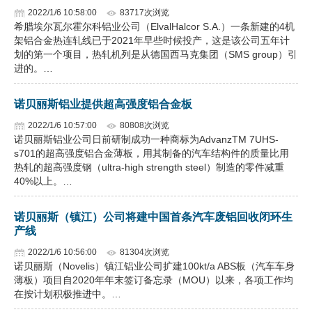
2022/1/6 10:58:00
83717次浏览
希腊埃尔瓦尔霍尔科铝业公司（ElvalHalcor S.A.）一条新建的4机
架铝合金热连轧线已于2021年早些时候投产，这是该公司五年计
划的第一个项目，热轧机列是从德国西马克集团（SMS group）引
进的。…
诺贝丽斯铝业提供超高强度铝合金板
2022/1/6 10:57:00
80808次浏览
诺贝丽斯铝业公司日前研制成功一种商标为AdvanzTM 7UHS-
s701的超高强度铝合金薄板，用其制备的汽车结构件的质量比用
热轧的超高强度钢（ultra-high strength steel）制造的零件减重
40%以上。…
诺贝丽斯（镇江）公司将建中国首条汽车废铝回收闭环生
产线
2022/1/6 10:56:00
81304次浏览
诺贝丽斯（Novelis）镇江铝业公司扩建100kt/a ABS板（汽车车身
薄板）项目自2020年年末签订备忘录（MOU）以来，各项工作均
在按计划积极推进中。…