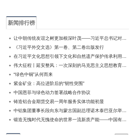
新闻排行榜
一周
每月
让中朝传统友谊之树更加根深叶茂——习近平总书记对朝鲜进行国事访问纪实
《习近平外交文选》第一卷、第二卷出版发行
在习近平文化思想引领下文化和自然遗产保护传承利用工作开创新局面
伟大征程丨延安整风：一次深刻的马克思主义思想教育运动
“绿色中铜”从何而来
紫金矿业：高位进阶后的“韧性突围”
中国恩菲与绿色动力签署战略合作协议
铸造铝合金期货交易一周年服务实体功能初显
中铝集团董事长段向东与蒙古国副总理诺木泰巴亚尔举行会谈
锻造无愧时代无愧使命的世界一流新质产能——中国有色金属工业的战略应对与破局之道（二）