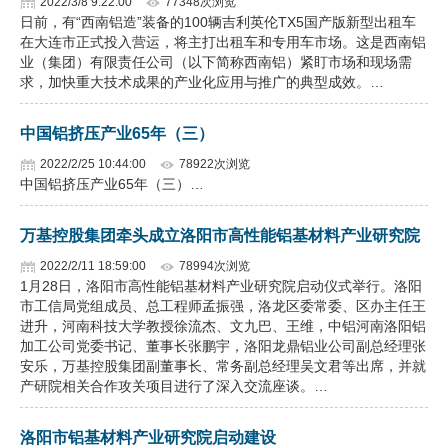
2022/3/8 9:22:00
77348次浏览
日前，有“西南铝造”装备的100辆吉利英伦TX5国产版新型出租车
在大连市正式投入营运，将主打出租车和专用车市场。这是西南铝
业（集团）有限责任公司（以下简称西南铝）紧盯市场和现场需
求，加快重大技术成果的产业化应用与推广的典型成效。…
中国铝挤压产业65年（三）
2022/2/25 10:44:00
78922次浏览
中国铝挤压产业65年（三）…
万基控股集团牵头成立洛阳市高性能铝基材料产业研究院
2022/2/11 18:59:00
78994次浏览
1月28日，洛阳市高性能铝基材料产业研究院启动仪式举行。洛阳
市工信局党组成员、总工程师孟振强，洛龙区委常委、区办主任王
进升，河南科技大学教授徐流杰、文九巴、王维，中铝河南洛阳铝
加工公司党委书记、董事长张鹏宇，洛阳龙鼎铝业公司副总经理张
安乐，万基控股集团副董事长、常务副总经理吴文君等出席，并就
产研院相关合作攻关项目进行了深入交流座谈。…
洛阳市铝基材料产业研究院启动建设