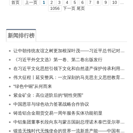
首页
上一页
1
2
3
4
5
6
7
8
9
10
...
1056
下一页 尾页
新闻排行榜
一周
每月
让中朝传统友谊之树更加根深叶茂——习近平总书记对朝鲜进行国事访问纪实
《习近平外交文选》第一卷、第二卷出版发行
在习近平文化思想引领下文化和自然遗产保护传承利用工作开创新局面
伟大征程丨延安整风：一次深刻的马克思主义思想教育运动
“绿色中铜”从何而来
紫金矿业：高位进阶后的“韧性突围”
中国恩菲与绿色动力签署战略合作协议
铸造铝合金期货交易一周年服务实体功能初显
中铝集团董事长段向东与蒙古国副总理诺木泰巴亚尔举行会谈
锻造无愧时代无愧使命的世界一流新质产能——中国有色金属工业的战略应对与破局之道（二）