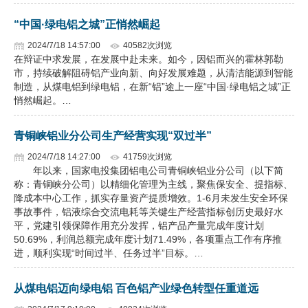
企业文化
“中国·绿电铝之城”正悄然崛起
2024/7/18 14:57:00
40582次浏览
《资源再生》杂志
在辩证中求发展，在发展中赴未来。如今，因铝而兴的霍林郭勒
市，持续破解阻碍铝产业向新、向好发展难题，从清洁能源到智能
行情报价
制造，从煤电铝到绿电铝，在新“铝”途上一座“中国·绿电铝之城”正
悄然崛起。…
数字报
青铜峡铝业分公司生产经营实现“双过半”
2024/7/18 14:27:00
41759次浏览
年以来，国家电投集团铝电公司青铜峡铝业分公司（以下简
称：青铜峡分公司）以精细化管理为主线，聚焦保安全、提指标、
降成本中心工作，抓实存量资产提质增效。1-6月未发生安全环保
事故事件，铝液综合交流电耗等关键生产经营指标创历史最好水
平，党建引领保障作用充分发挥，铝产品产量完成年度计划
50.69%，利润总额完成年度计划71.49%，各项重点工作有序推
进，顺利实现“时间过半、任务过半”目标。…
从煤电铝迈向绿电铝 百色铝产业绿色转型任重道远