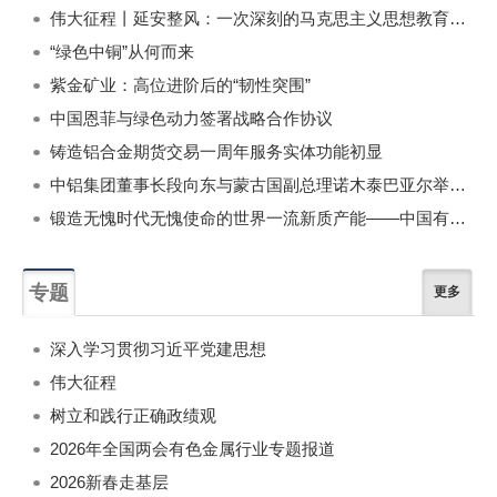
伟大征程丨延安整风：一次深刻的马克思主义思想教育运动
“绿色中铜”从何而来
紫金矿业：高位进阶后的“韧性突围”
中国恩菲与绿色动力签署战略合作协议
铸造铝合金期货交易一周年服务实体功能初显
中铝集团董事长段向东与蒙古国副总理诺木泰巴亚尔举行会谈
锻造无愧时代无愧使命的世界一流新质产能——中国有色金属工业的战略应对与破局之道（二）
专题
更多
深入学习贯彻习近平党建思想
伟大征程
树立和践行正确政绩观
2026年全国两会有色金属行业专题报道
2026新春走基层