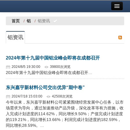
首页
中国有色金属报社主办
广告服务
首页
/
铝
/
铝资讯
要闻
铝资讯
铜镍铅锌
铝
2024年第十九届中国铝业峰会即将在成都召开
稀有稀土
2024/8/5 19:30:00
39800次浏览
2024年第十九届中国铝业峰会即将在成都召开…
有色市场
东兴嘉宇新材料公司交出优异“期中卷”
科技
2024/7/18 15:03:00
42508次浏览
镁钛
今年以来，东兴嘉宇新材料公司紧紧围绕经营发展中心任务，以市
场需求为导向，通过加速推动产品升级，深化改革等有力措施，收
地矿 建设
入完成计划进度的114.62%，同比增长9.50%；产值完成计划进度
的119.21%，同比增长13.66%；利润完成计划进度的182.59%，
同比增长28.59%。…
党建工作