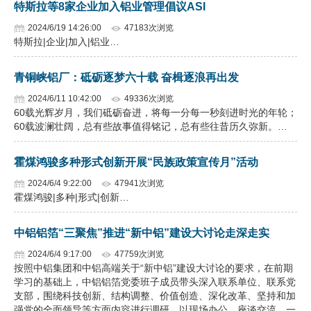
特斯拉等8家企业加入铝业管理倡议ASI
2024/6/19 14:26:00
47183次浏览
特斯拉|企业|加入|铝业…
青铜峡铝厂：砥砺逐梦六十载 奋楫逐浪再出发
2024/6/11 10:42:00
49336次浏览
60载光辉岁月，我们砥砺奋进，将每一分每一秒刻进时光的年轮；
60载波澜壮阔，总有些故事值得铭记，总有些往昔历久弥新。…
霍煤鸿骏多种形式创新开展“民族政策宣传月”活动
2024/6/4 9:22:00
47941次浏览
霍煤鸿骏|多种|形式|创新…
中铝铝箔“三聚焦”推进“新中铝”建设大讨论走深走实
2024/6/4 9:17:00
47759次浏览
按照中铝集团和中铝高端关于“新中铝”建设大讨论的要求，在前期
学习的基础上，中铝铝箔党委班子成员带头深入联系单位、联系党
支部，围绕科技创新、结构调整、价值创造、深化改革、坚持和加
强党的全面领导等方面内容进行调研，以现场办公、座谈交流、一