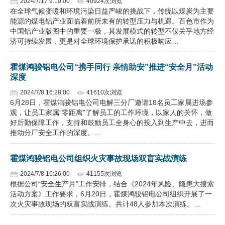
2024/7/17 9:10:00
40924次浏览
在全球气候变暖和环境污染日益严峻的挑战下，传统以煤炭为主要
能源的煤电铝产业面临着前所未有的转型压力与机遇。百色市作为
中国铝产业版图中的重要一极，其发展模式的转型不仅关乎地方经
济可持续发展，更是对全球环境保护承诺的积极响应…
霍煤鸿骏铝电公司“携手同行 亲情助安”推进“安全月”活动
深度
2024/7/8 16:28:00
41610次浏览
6月28日，霍煤鸿骏铝电公司电解三分厂邀请18名员工家属进场参
观，让员工家属“零距离”了解员工的工作环境，以家人的关怀，做
好后勤保障工作，支持和鼓励员工全身心的投入到生产中去，进而
推动分厂安全工作的深度。…
霍煤鸿骏铝电公司组织火灾事故现场双盲实战演练
2024/7/8 16:26:00
41155次浏览
根据公司“安全生产月”工作安排，结合《2024年风险、隐患大搜索
活动方案》工作要求，6月20日，霍煤鸿骏铝电公司组织开展了一
次火灾事故现场的双盲实战演练。共计48人参加本次演练。…