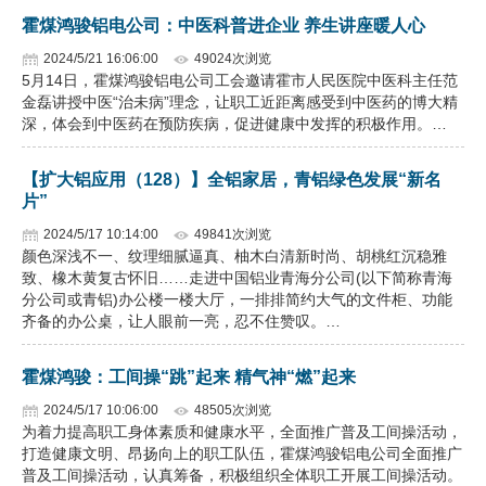
霍煤鸿骏铝电公司：中医科普进企业 养生讲座暖人心
2024/5/21 16:06:00
49024次浏览
5月14日，霍煤鸿骏铝电公司工会邀请霍市人民医院中医科主任范
金磊讲授中医“治未病”理念，让职工近距离感受到中医药的博大精
深，体会到中医药在预防疾病，促进健康中发挥的积极作用。…
【扩大铝应用（128）】全铝家居，青铝绿色发展“新名
片”
2024/5/17 10:14:00
49841次浏览
颜色深浅不一、纹理细腻逼真、柚木白清新时尚、胡桃红沉稳雅
致、橡木黄复古怀旧……走进中国铝业青海分公司(以下简称青海
分公司或青铝)办公楼一楼大厅，一排排简约大气的文件柜、功能
齐备的办公桌，让人眼前一亮，忍不住赞叹。…
霍煤鸿骏：工间操“跳”起来 精气神“燃”起来
2024/5/17 10:06:00
48505次浏览
为着力提高职工身体素质和健康水平，全面推广普及工间操活动，
打造健康文明、昂扬向上的职工队伍，霍煤鸿骏铝电公司全面推广
普及工间操活动，认真筹备，积极组织全体职工开展工间操活动。