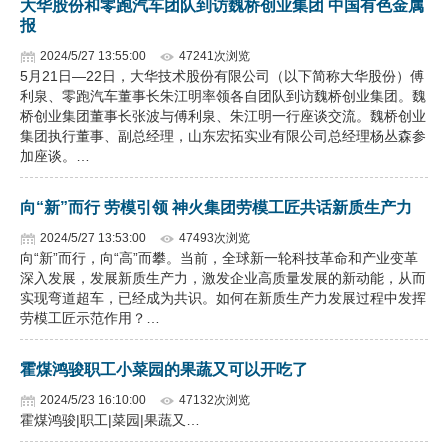
大华股份和零跑汽车团队到访魏桥创业集团 中国有色金属
报
2024/5/27 13:55:00
47241次浏览
5月21日—22日，大华技术股份有限公司（以下简称大华股份）傅
利泉、零跑汽车董事长朱江明率领各自团队到访魏桥创业集团。魏
桥创业集团董事长张波与傅利泉、朱江明一行座谈交流。魏桥创业
集团执行董事、副总经理，山东宏拓实业有限公司总经理杨丛森参
加座谈。…
向“新”而行 劳模引领 神火集团劳模工匠共话新质生产力
2024/5/27 13:53:00
47493次浏览
向“新”而行，向“高”而攀。当前，全球新一轮科技革命和产业变革
深入发展，发展新质生产力，激发企业高质量发展的新动能，从而
实现弯道超车，已经成为共识。如何在新质生产力发展过程中发挥
劳模工匠示范作用？…
霍煤鸿骏职工小菜园的果蔬又可以开吃了
2024/5/23 16:10:00
47132次浏览
霍煤鸿骏|职工|菜园|果蔬又…