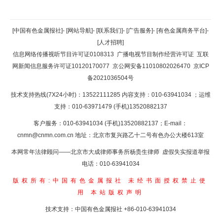
[中国有色金属报社]
-
[网站导航]
-
[联系我们]
-
[广告服务]
-
[有色金属商务平台]
-
[人才招聘]
信息网络传播视听节目许可证0108313
广播电视节目制作经营许可证
互联
网新闻信息服务许可证10120170077
京公网安备11010802026470
京ICP
备2021036504号
技术支持热线(7X24小时)：13522111285 内容支持：010-63941034
；运维
支持：010-63971479 (手机)13520882137
客户服务：010-63941034 (手机)13520882137；E-mail：
cnmn@cnmn.com.cn
地址：北京市复兴路乙十二号有色办公大楼613室
本网常年法律顾问——北京市大成律师事务所杨贵生律师 虚假失实报道举报
电话：010-63941034
版权所有:中国有色金属报社
未经书面授权禁止使
用
本站版权声明
技术支持：中国有色金属报社
+86-010-63941034