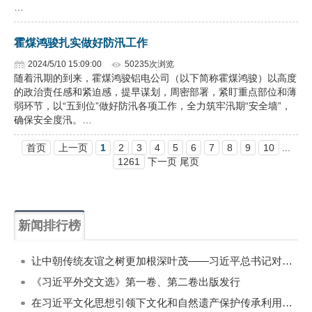
…
霍煤鸿骏扎实做好防汛工作
2024/5/10 15:09:00
50235次浏览
随着汛期的到来，霍煤鸿骏铝电公司（以下简称霍煤鸿骏）以高度
的政治责任感和紧迫感，提早谋划，周密部署，紧盯重点部位和薄
弱环节，以“五到位”做好防汛各项工作，全力筑牢汛期“安全墙”，
确保安全度汛。…
首页
上一页
1
2
3
4
5
6
7
8
9
10
...
1261
下一页 尾页
新闻排行榜
一周
每月
让中朝传统友谊之树更加根深叶茂——习近平总书记对朝鲜进行国事访问纪实
《习近平外交文选》第一卷、第二卷出版发行
在习近平文化思想引领下文化和自然遗产保护传承利用工作开创新局面