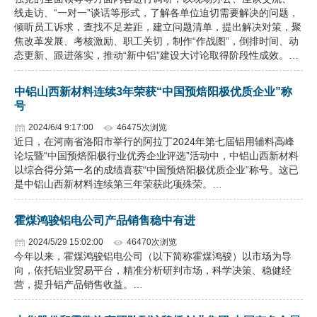
线走访、“一对一”谈话等形式，了解各单位迫切需要解决的问题，
倾听员工诉求，查找不足差距，建立问题清单，提出解决对策，聚
焦改革发展、考核激励、职工关切，制作“作战图”，倒排时间、动
态更新、跟进落实，推动“新中铝”建设大讨论取得阶段性成效。…
中铝山西新材料连续3年荣获“中国预焙阳极优质企业”称
号
2024/6/4 9:17:00
46475次浏览
近日，在河南省洛阳市举行的阿拉丁2024年第七届铝用辅料高峰
论坛暨“中国预焙阳极行业优秀企业评选”活动中，中铝山西新材料
以综合得分第一名的成绩喜获“中国预焙阳极优质企业”称号。这已
是中铝山西新材料连续第三年荣获此项殊荣。…
霍煤鸿骏铝电公司产品销售稳中有进
2024/5/29 15:02:00
46470次浏览
今年以来，霍煤鸿骏铝电公司（以下简称霍煤鸿骏）以市场为导
向，依托铝业贸易平台，精准分析研判市场，科学决策、稳健经
营，提升铝产品销售收益。…