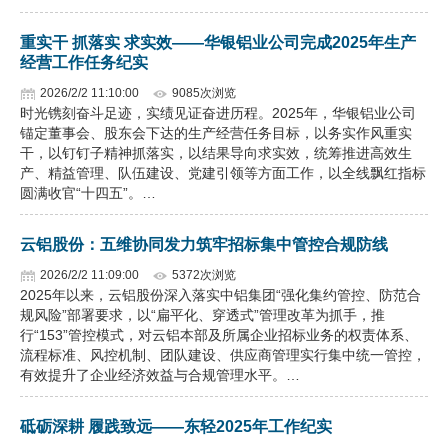
重实干 抓落实 求实效——华银铝业公司完成2025年生产
经营工作任务纪实
2026/2/2 11:10:00
9085次浏览
时光镌刻奋斗足迹，实绩见证奋进历程。2025年，华银铝业公司
锚定董事会、股东会下达的生产经营任务目标，以务实作风重实
干，以钉钉子精神抓落实，以结果导向求实效，统筹推进高效生
产、精益管理、队伍建设、党建引领等方面工作，以全线飘红指标
圆满收官“十四五”。…
云铝股份：五维协同发力筑牢招标集中管控合规防线
2026/2/2 11:09:00
5372次浏览
2025年以来，云铝股份深入落实中铝集团“强化集约管控、防范合
规风险”部署要求，以“扁平化、穿透式”管理改革为抓手，推
行“153”管控模式，对云铝本部及所属企业招标业务的权责体系、
流程标准、风控机制、团队建设、供应商管理实行集中统一管控，
有效提升了企业经济效益与合规管理水平。…
砥砺深耕 履践致远——东轻2025年工作纪实