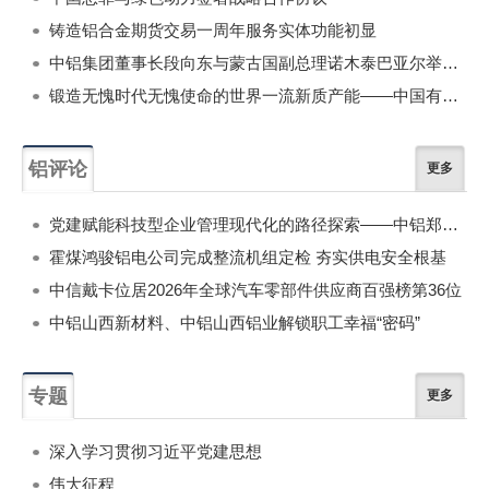
铸造铝合金期货交易一周年服务实体功能初显
中铝集团董事长段向东与蒙古国副总理诺木泰巴亚尔举行会谈
锻造无愧时代无愧使命的世界一流新质产能——中国有色金属工业的战略应对与破局之道（二）
铝评论
更多
党建赋能科技型企业管理现代化的路径探索——中铝郑州研究院以党建引领现代化管理的实践探讨
霍煤鸿骏铝电公司完成整流机组定检 夯实供电安全根基
中信戴卡位居2026年全球汽车零部件供应商百强榜第36位
中铝山西新材料、中铝山西铝业解锁职工幸福“密码”
专题
更多
深入学习贯彻习近平党建思想
伟大征程