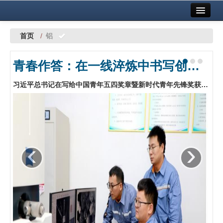
首页
中国有色金属报社主办
广告服务
首页
/
铝
要闻
青春作答：在一线淬炼中书写创新答卷——中铝股份青年创新创效工作探索与实践
铜镍铅锌
习近平总书记在写给中国青年五四奖章暨新时代青年先锋奖获奖者的回信中指出：“青年要立足各自岗位不断创造新业绩，在新征程上贡献青春力量。”中铝股份团委广泛组织各级团组织和广大团员青年深入学习回信精神，坚持以“青年创新行动”为抓手，持续拓展青年创新创效平台载体，为青年职工干事创业搭建广阔舞台，推动青年创新创效活力在基层一线竞相迸发。…
铝
稀有稀土
有色市场
‹
›
科技
镁钛
地矿 建设
党建工作