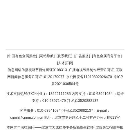
返回顶部
[中国有色金属报社]
-
[网站导航]
-
[联系我们]
-
[广告服务]
-
[有色金属商务平台]
-
[人才招聘]
返回首页
信息网络传播视听节目许可证0108313
广播电视节目制作经营许可证
互联
网新闻信息服务许可证10120170077
京公网安备11010802026470
京ICP
备2021036504号
技术支持热线(7X24小时)：13522111285 内容支持：010-63941034
；运维
支持：010-63971479 (手机)13520882137
客户服务：010-63941034 (手机)13520882137；E-mail：
cnmn@cnmn.com.cn
地址：北京市复兴路乙十二号有色办公大楼613室
本网常年法律顾问——北京市大成律师事务所杨贵生律师 虚假失实报道举报