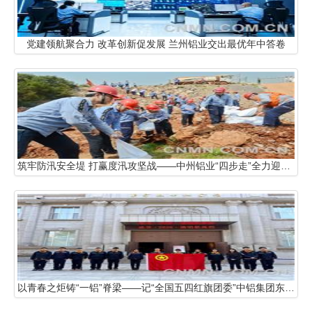
党建领航聚合力 改革创新促发展 兰州铝业交出最优年中答卷
筑牢防汛安全堤 打赢度汛攻坚战——中州铝业“四步走”全力迎战尾矿库汛期大考
以青春之炬铸“一铝”脊梁——记“全国五四红旗团委”中铝集团东北轻合金有限责任公司团委