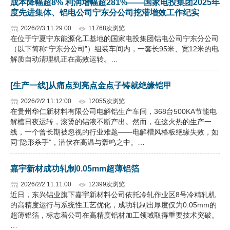
成本降幅超8% 利润增幅超281%——国家电投集团2025年
度先进集体、铝电公司宁东分公司挖潜增效工作纪实
2026/2/3 11:29:00
11768次浏览
在位于宁夏宁东能源化工基地的国家电投集团铝电公司宁东分公司
（以下简称“宁东分公司”）组装车间内，一套长95米、宽12米的电
解质自动清理机正在高效运转。…
[生产一线]从痛点到亮点金点子铸就绝缘铠甲
2026/2/2 11:12:00
12055次浏览
在贵州华仁新材料有限公司电解铝生产车间，368台500KA节能电
解槽日夜运转，滚烫的铝液不断产出。然而，在这火热的生产一
线，一个曾长期被忽视的行业难题——电解槽风格板绝缘失效，如
同“隐形杀手”，潜伏在高温与轰鸣之中。…
嘉宇新材成功轧制0.05mm超薄铝箔
2026/2/2 11:11:00
12399次浏览
近日，东兴铝业旗下嘉宇新材料公司依托冷轧作业区8号冷精轧机
的高精度运行与系统性工艺优化，成功轧制出厚度仅为0.05mm的
超薄铝箔，标志着公司在高精度铝材加工领域取得重要技术突破。
…