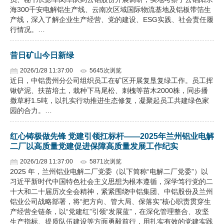
海300千安电解铝生产线、云南次区域国际物流基地及铝板带箔生
产线，深入了解企业生产经营、党的建设、ESG实践、社会责任履
行情况。…
昔日矿山今日新绿
2026/1/28 11:37:00
5645次浏览
近日，中铝贵州分公司组织员工在矿区开展复垦复绿工作。员工挥
锹铲泥、扶苗培土，栽种下马尾松、刺槐等苗木2000株，同步播
撒草籽1.5吨，以扎实行动推进生态修复，凝聚起员工共建绿色家
园的合力。…
红心铸极做先锋 党建引领扛标杆——2025年兰州铝业电解
二厂以高质量党建促进保障高质量发展工作纪实
2026/1/28 11:37:00
5871次浏览
2025 年，兰州铝业电解二厂党委（以下简称“电解二厂党委”）以
习近平新时代中国特色社会主义思想为根本遵循，深学笃行党的二
十大和二十届历次全会精神，紧紧围绕中铝集团、中铝股份及兰州
铝业公司战略部署，将“把方向、管大局、保落实”核心职责贯穿生
产经营全链条，以“党建红”引领“发展蓝”，在深化管理整合、攻坚
生产指标、提质队伍建设等方面勇毅前行，用扎实有效的党建实践