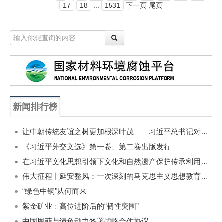
17
18
...
1531
下一页 尾页
新闻排行榜
一周
每月
让中朝传统友谊之树更加根深叶茂——习近平总书记对朝鲜进行国事访问纪实
《习近平外交文选》第一卷、第二卷出版发行
在习近平文化思想引领下文化和自然遗产保护传承利用工作开创新局面
伟大征程丨延安整风：一次深刻的马克思主义思想教育运动
“绿色中铜”从何而来
紫金矿业：高位进阶后的“韧性突围”
中国恩菲与绿色动力签署战略合作协议