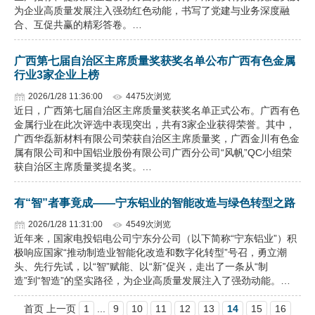
为企业高质量发展注入强劲红色动能，书写了党建与业务深度融
合、互促共赢的精彩答卷。…
广西第七届自治区主席质量奖获奖名单公布广西有色金属
行业3家企业上榜
2026/1/28 11:36:00
4475次浏览
近日，广西第七届自治区主席质量奖获奖名单正式公布。广西有色
金属行业在此次评选中表现突出，共有3家企业获得荣誉。其中，
广西华磊新材料有限公司荣获自治区主席质量奖，广西金川有色金
属有限公司和中国铝业股份有限公司广西分公司“风帆”QC小组荣
获自治区主席质量奖提名奖。…
有“智”者事竟成——宁东铝业的智能改造与绿色转型之路
2026/1/28 11:31:00
4549次浏览
近年来，国家电投铝电公司宁东分公司（以下简称“宁东铝业”）积
极响应国家“推动制造业智能化改造和数字化转型”号召，勇立潮
头、先行先试，以“智”赋能、以“新”促兴，走出了一条从“制
造”到“智造”的坚实路径，为企业高质量发展注入了强劲动能。…
首页 上一页
1
...
9
10
11
12
13
14
15
16