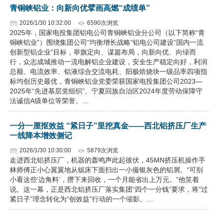
青铜峡铝业：向新向优擘画高燃“成绩单”
2026/1/30 10:32:00
6590次浏览
2025年，国家电投集团铝电公司青铜峡铝业分公司（以下简称“青
铜峡铝业”）围绕集团公司“均衡增长战略”铝电公司建设“国内一流
创新型铝企业”目标，举旗定向、谋篇布局，向新向优、向绿而
行，众志成城推动一流电解铝企业建设，安全生产稳定向好，利润
总额、电流效率、铝液综合交流电耗、阳极焙烧块一级品率四项指
标均创历史最优，青铜峡铝业党委荣获国家电投集团公司2023—
2025年“先进基层党组织”、宁夏回族自治区2024年度劳动保障守
法诚信A级单位等荣誉。…
一分一厘抠效益 “紧日子”里挖真金——西北铝挤压厂生产
一线降本增效侧记
2026/1/30 10:30:00
5879次浏览
走进西北铝挤压厂，机器的轰鸣声此起彼伏，45MN挤压机操作手
林师傅正小心翼翼地从锯床下面扫出一小撮银灰色的铝屑。“可别
小看这些‘边角料’，攒下来回收，一个月能省出上万元。”他笑着
说。这一幕，正是西北铝挤压厂落实集团“四个一分钱”要求，将“过
紧日子”理念转化为“创效益”行动的一个缩影。…