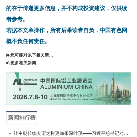
的在于传递更多信息，并不构成投资建议，仅供读
者参考。
若据本文章操作，所有后果读者自负，中国有色网
概不负任何责任。
您可能对以下相关新闻同样感兴趣
更多相关新闻
新闻排行榜
一周
每月
让中朝传统友谊之树更加根深叶茂——习近平总书记对朝鲜进行国事访问纪实