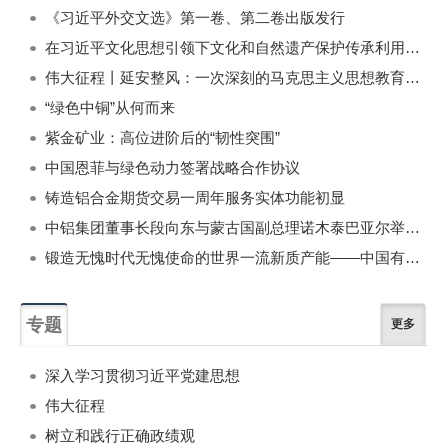
《习近平外交文选》第一卷、第二卷出版发行
在习近平文化思想引领下文化和自然遗产保护传承利用工作开创新局面
伟大征程丨延安整风：一次深刻的马克思主义思想教育运动
“绿色中铜”从何而来
紫金矿业：高位进阶后的“韧性突围”
中国恩菲与绿色动力签署战略合作协议
铸造铝合金期货交易一周年服务实体功能初显
中铝集团董事长段向东与蒙古国副总理诺木泰巴亚尔举行会谈
锻造无愧时代无愧使命的世界一流新质产能——中国有色金属工业的战略应对与破局之道（二）
专题
更多
深入学习贯彻习近平党建思想
伟大征程
树立和践行正确政绩观