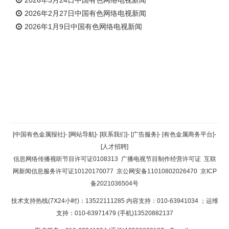
2026年2月27日中国有色网络电视新闻
2026年1月9日中国有色网络电视新闻
返回顶部
[中国有色金属报社]
-
[网站导航]
-
[联系我们]
-
[广告服务]
-
[有色金属商务平台]
-
[人才招聘]
返回首页
信息网络传播视听节目许可证0108313
广播电视节目制作经营许可证
互联
网新闻信息服务许可证10120170077
京公网安备11010802026470
京ICP
备2021036504号
技术支持热线(7X24小时)：13522111285 内容支持：010-63941034
；运维
支持：010-63971479 (手机)13520882137