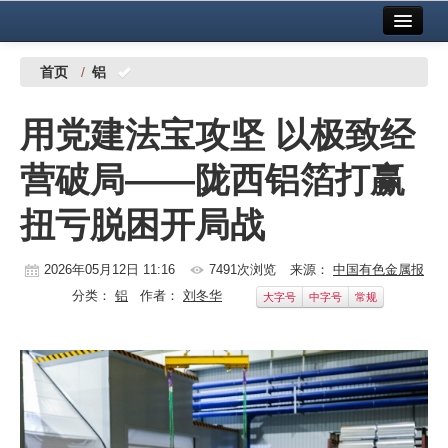
首页
中国有色金属报社主办
广告服务
首页
/
铝
要闻
用党建法宝攻坚 以极致经
铜镍铅锌
营破局——陇西铝箔打赢
铝
扭亏脱困开局战
稀有稀土
有色市场
2026年05月12日 11:16
7491次浏览
来源：
中国有色金属报
分类：
铝
作者：
刘冬华
大字号
中字号
常规
科技
镁钛
地矿 建设
党建工作