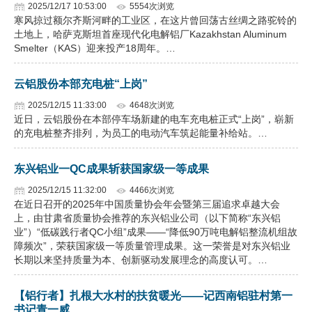
2025/12/17 10:53:00
5554次浏览
寒风掠过额尔齐斯河畔的工业区，在这片曾回荡古丝绸之路驼铃的
土地上，哈萨克斯坦首座现代化电解铝厂Kazakhstan Aluminum
Smelter（KAS）迎来投产18周年。…
云铝股份本部充电桩“上岗”
2025/12/15 11:33:00
4648次浏览
近日，云铝股份在本部停车场新建的电车充电桩正式“上岗”，崭新
的充电桩整齐排列，为员工的电动汽车筑起能量补给站。…
东兴铝业一QC成果斩获国家级一等成果
2025/12/15 11:32:00
4466次浏览
在近日召开的2025年中国质量协会年会暨第三届追求卓越大会
上，由甘肃省质量协会推荐的东兴铝业公司（以下简称“东兴铝
业”）“低碳践行者QC小组”成果——“降低90万吨电解铝整流机组故
障频次”，荣获国家级一等质量管理成果。这一荣誉是对东兴铝业
长期以来坚持质量为本、创新驱动发展理念的高度认可。…
【铝行者】扎根大水村的扶贫暖光——记西南铝驻村第一
书记青一威