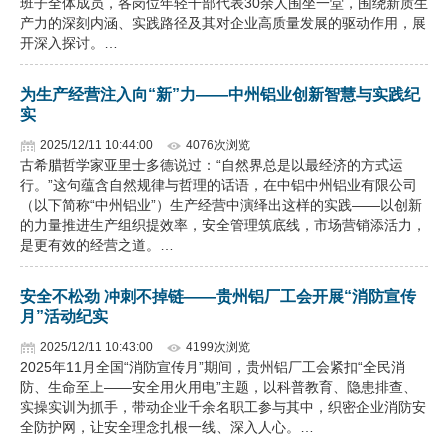
班子全体成员，各岗位年轻干部代表30余人围坐一堂，围绕新质生
产力的深刻内涵、实践路径及其对企业高质量发展的驱动作用，展
开深入探讨。…
为生产经营注入向“新”力——中州铝业创新智慧与实践纪
实
2025/12/11 10:44:00
4076次浏览
古希腊哲学家亚里士多德说过：“自然界总是以最经济的方式运
行。”这句蕴含自然规律与哲理的话语，在中铝中州铝业有限公司
（以下简称“中州铝业”）生产经营中演绎出这样的实践——以创新
的力量推进生产组织提效率，安全管理筑底线，市场营销添活力，
是更有效的经营之道。…
安全不松劲 冲刺不掉链——贵州铝厂工会开展“消防宣传
月”活动纪实
2025/12/11 10:43:00
4199次浏览
2025年11月全国“消防宣传月”期间，贵州铝厂工会紧扣“全民消
防、生命至上——安全用火用电”主题，以科普教育、隐患排查、
实操实训为抓手，带动企业千余名职工参与其中，织密企业消防安
全防护网，让安全理念扎根一线、深入人心。…