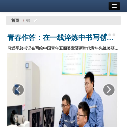
首页
中国有色金属报社主办
广告服务
首页
/
铝
要闻
青春作答：在一线淬炼中书写创新答卷——中铝股份青年创新创效工作探索与实践
铜镍铅锌
习近平总书记在写给中国青年五四奖章暨新时代青年先锋奖获奖者的回信中指出：“青年要立足各自岗位不断创造新业绩，在新征程上贡献青春力量。”中铝股份团委广泛组织各级团组织和广大团员青年深入学习回信精神，坚持以“青年创新行动”为抓手，持续拓展青年创新创效平台载体，为青年职工干事创业搭建广阔舞台，推动青年创新创效活力在基层一线竞相迸发。…
铝
稀有稀土
有色市场
‹
›
科技
镁钛
地矿 建设
党建工作