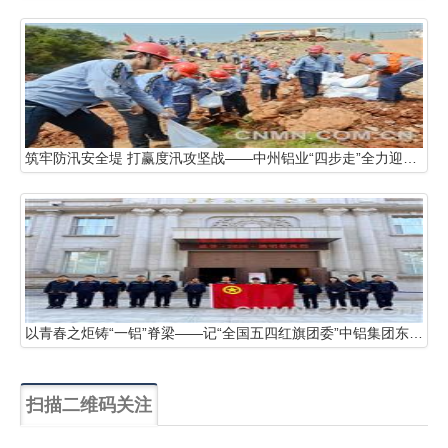
筑牢防汛安全堤 打赢度汛攻坚战——中州铝业“四步走”全力迎战尾矿库汛期大考
以青春之炬铸“一铝”脊梁——记“全国五四红旗团委”中铝集团东北轻合金有限责任公司团委
扫描二维码关注