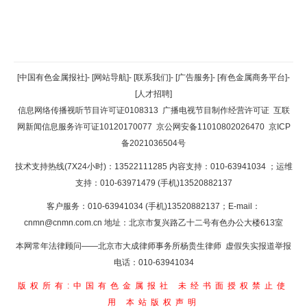
返回顶部
[中国有色金属报社]
-
[网站导航]
-
[联系我们]
-
[广告服务]
-
[有色金属商务平台]
-
[人才招聘]
返回首页
信息网络传播视听节目许可证0108313
广播电视节目制作经营许可证
互联
网新闻信息服务许可证10120170077
京公网安备11010802026470
京ICP
备2021036504号
技术支持热线(7X24小时)：13522111285 内容支持：010-63941034
；运维
支持：010-63971479 (手机)13520882137
客户服务：010-63941034 (手机)13520882137；E-mail：
cnmn@cnmn.com.cn
地址：北京市复兴路乙十二号有色办公大楼613室
本网常年法律顾问——北京市大成律师事务所杨贵生律师 虚假失实报道举报
电话：010-63941034
版权所有:中国有色金属报社
未经书面授权禁止使
用
本站版权声明