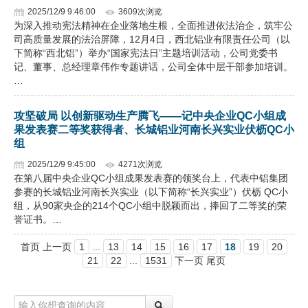
2025/12/9 9:46:00
3609次浏览
为深入推动宪法精神在企业落地生根，全面推进依法治企，筑牢公
司高质量发展的法治屏障，12月4日，西北铝业有限责任公司（以
下简称“西北铝”）举办“国家宪法日”主题培训活动，公司党委书
记、董事、总经理章伟作专题讲话，公司全体中层干部参加培训。
…
攻坚破局 以创新驱动生产腾飞——记中央企业QC小组成
果发表赛二等奖获得者、长城铝业河南长兴实业伏枥QC小
组
2025/12/9 9:45:00
4271次浏览
在第八届中央企业QC小组成果发表赛的领奖台上，代表中铝集团
参赛的长城铝业河南长兴实业（以下简称“长兴实业”）伏枥 QC小
组，从90家央企的214个QC小组中脱颖而出，捧回了二等奖的荣
誉证书。…
首页 上一页
1
...
13
14
15
16
17
18
19
20
21
22
...
1531
下一页 尾页