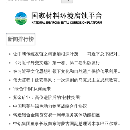
新闻排行榜
一周
每月
让中朝传统友谊之树更加根深叶茂——习近平总书记对朝鲜进行国事访问纪实
《习近平外交文选》第一卷、第二卷出版发行
在习近平文化思想引领下文化和自然遗产保护传承利用工作开创新局面
伟大征程丨延安整风：一次深刻的马克思主义思想教育运动
“绿色中铜”从何而来
紫金矿业：高位进阶后的“韧性突围”
中国恩菲与绿色动力签署战略合作协议
铸造铝合金期货交易一周年服务实体功能初显
中铝集团董事长段向东与蒙古国副总理诺木泰巴亚尔举行会谈