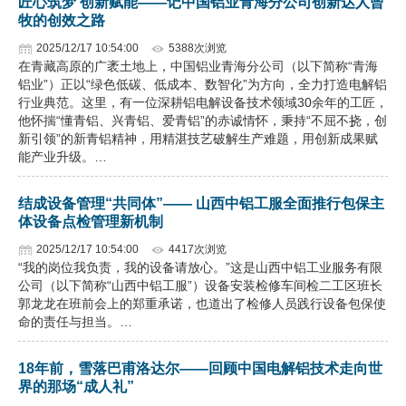
匠心筑梦 创新赋能——记中国铝业青海分公司创新达人曾
牧的创效之路
2025/12/17 10:54:00
5388次浏览
在青藏高原的广袤土地上，中国铝业青海分公司（以下简称“青海
铝业”）正以“绿色低碳、低成本、数智化”为方向，全力打造电解铝
行业典范。这里，有一位深耕铝电解设备技术领域30余年的工匠，
他怀揣“懂青铝、兴青铝、爱青铝”的赤诚情怀，秉持“不屈不挠，创
新引领”的新青铝精神，用精湛技艺破解生产难题，用创新成果赋
能产业升级。…
结成设备管理“共同体”—— 山西中铝工服全面推行包保主
体设备点检管理新机制
2025/12/17 10:54:00
4417次浏览
“我的岗位我负责，我的设备请放心。”这是山西中铝工业服务有限
公司（以下简称“山西中铝工服”）设备安装检修车间检二工区班长
郭龙龙在班前会上的郑重承诺，也道出了检修人员践行设备包保使
命的责任与担当。…
18年前，雪落巴甫洛达尔——回顾中国电解铝技术走向世
界的那场“成人礼”