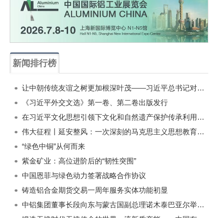
新闻排行榜
一周
每月
让中朝传统友谊之树更加根深叶茂——习近平总书记对朝鲜进行国事访问纪实
《习近平外交文选》第一卷、第二卷出版发行
在习近平文化思想引领下文化和自然遗产保护传承利用工作开创新局面
伟大征程丨延安整风：一次深刻的马克思主义思想教育运动
“绿色中铜”从何而来
紫金矿业：高位进阶后的“韧性突围”
中国恩菲与绿色动力签署战略合作协议
铸造铝合金期货交易一周年服务实体功能初显
中铝集团董事长段向东与蒙古国副总理诺木泰巴亚尔举行会谈