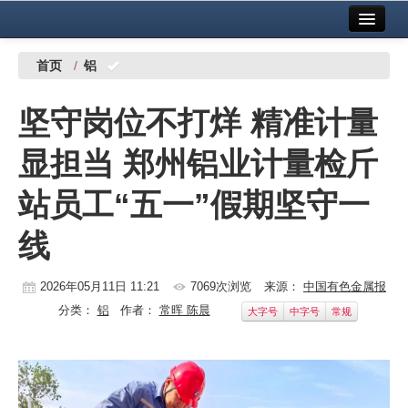
首页
中国有色金属报社主办
广告服务
首页
/
铝
要闻
坚守岗位不打烊 精准计量
铜镍铅锌
显担当 郑州铝业计量检斤
铝
站员工“五一”假期坚守一
稀有稀土
线
有色市场
科技
2026年05月11日 11:21
7069次浏览
来源：
中国有色金属报
分类：
铝
作者：
常晖 陈晨
大字号
中字号
常规
镁钛
地矿 建设
党建工作