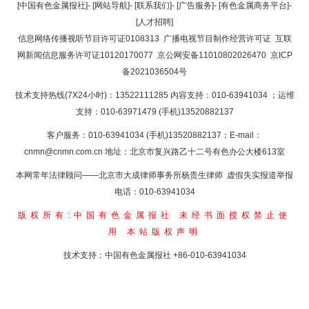
返回顶部
[中国有色金属报社]
-
[网站导航]
-
[联系我们]
-
[广告服务]
-
[有色金属商务平台]
-
[人才招聘]
返回首页
信息网络传播视听节目许可证0108313
广播电视节目制作经营许可证
互联
网新闻信息服务许可证10120170077
京公网安备11010802026470
京ICP
备2021036504号
技术支持热线(7X24小时)：13522111285 内容支持：010-63941034
；运维
支持：010-63971479 (手机)13520882137
客户服务：010-63941034 (手机)13520882137；E-mail：
cnmn@cnmn.com.cn
地址：北京市复兴路乙十二号有色办公大楼613室
本网常年法律顾问——北京市大成律师事务所杨贵生律师 虚假失实报道举报
电话：010-63941034
版权所有:中国有色金属报社
未经书面授权禁止使
用
本站版权声明
技术支持：中国有色金属报社
+86-010-63941034