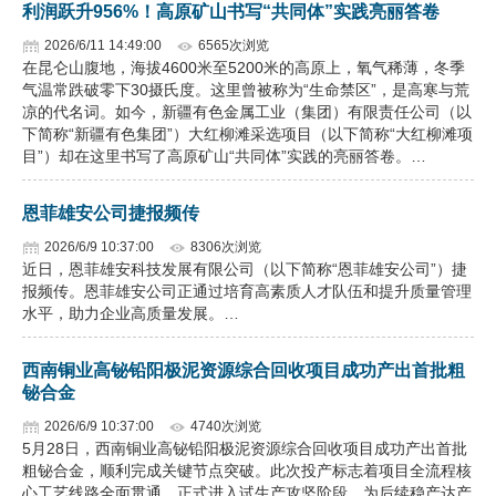
利润跃升956%！高原矿山书写“共同体”实践亮丽答卷
2026/6/11 14:49:00
6565次浏览
在昆仑山腹地，海拔4600米至5200米的高原上，氧气稀薄，冬季
气温常跌破零下30摄氏度。这里曾被称为“生命禁区”，是高寒与荒
凉的代名词。如今，新疆有色金属工业（集团）有限责任公司（以
下简称“新疆有色集团”）大红柳滩采选项目（以下简称“大红柳滩项
目”）却在这里书写了高原矿山“共同体”实践的亮丽答卷。…
恩菲雄安公司捷报频传
2026/6/9 10:37:00
8306次浏览
近日，恩菲雄安科技发展有限公司（以下简称“恩菲雄安公司”）捷
报频传。恩菲雄安公司正通过培育高素质人才队伍和提升质量管理
水平，助力企业高质量发展。…
西南铜业高铋铅阳极泥资源综合回收项目成功产出首批粗
铋合金
2026/6/9 10:37:00
4740次浏览
5月28日，西南铜业高铋铅阳极泥资源综合回收项目成功产出首批
粗铋合金，顺利完成关键节点突破。此次投产标志着项目全流程核
心工艺线路全面贯通，正式进入试生产攻坚阶段，为后续稳产达产