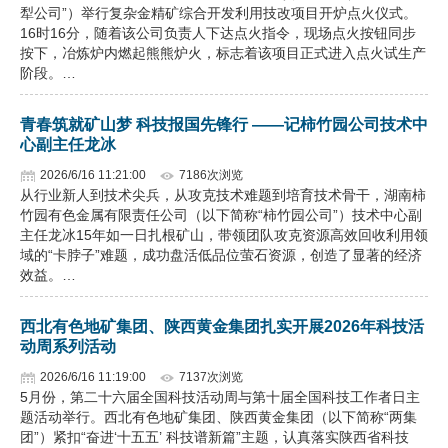
犁公司”）举行复杂金精矿综合开发利用技改项目开炉点火仪式。
16时16分，随着该公司负责人下达点火指令，现场点火按钮同步
按下，冶炼炉内燃起熊熊炉火，标志着该项目正式进入点火试生产
阶段。…
青春筑就矿山梦 科技报国先锋行 ——记柿竹园公司技术中
心副主任龙冰
2026/6/16 11:21:00
7186次浏览
从行业新人到技术尖兵，从攻克技术难题到培育技术骨干，湖南柿
竹园有色金属有限责任公司（以下简称“柿竹园公司”）技术中心副
主任龙冰15年如一日扎根矿山，带领团队攻克资源高效回收利用领
域的“卡脖子”难题，成功盘活低品位萤石资源，创造了显著的经济
效益。…
西北有色地矿集团、陕西黄金集团扎实开展2026年科技活
动周系列活动
2026/6/16 11:19:00
7137次浏览
5月份，第二十六届全国科技活动周与第十届全国科技工作者日主
题活动举行。西北有色地矿集团、陕西黄金集团（以下简称“两集
团”）紧扣“奋进‘十五五’ 科技谱新篇”主题，认真落实陕西省科技