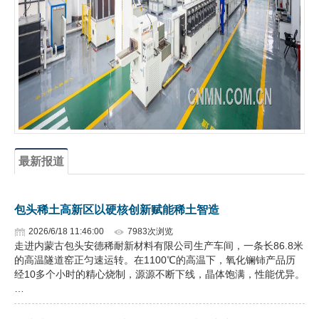
企业文化
《资源再生》杂志
行情报价
数字报
最新报道
包头稀土高新区以硬核创新赋能稀土智造
2026/6/18 11:46:00
7983次浏览
走进内蒙古包头安德稀耐新材料有限公司生产车间，一条长86.8米
的高温隧道窑正匀速运转。在1100℃的高温下，氧化镧铈产品历
经10多个小时的精心烧制，源源不断下线，晶体饱满，性能优异。
…