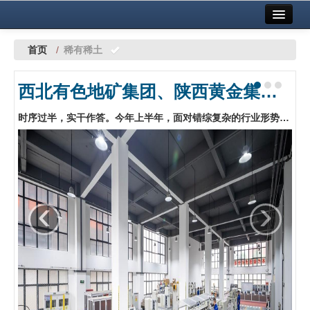
首页
中国有色金属报社主办
广告服务
首页
/
稀有稀土
要闻
西北有色地矿集团、陕西黄金集团：深耕主业拓市场 实干攻坚稳增长
铜镍铅锌
时序过半，实干作答。今年上半年，面对错综复杂的行业形势与市场波动压力，西北有色地矿集团、陕西黄金集团（以下简称为“两集团”）锚定年度高质量发展目标，深耕主责主业，统筹推进资源收储、项目建设、市场开拓等重点工作，抓好生产组织优化、经营效益攻坚、产能充分释放等关键举措，推动主要生产经营指标稳步落地，发展质效有序提升。…
铝
稀有稀土
有色市场
‹
›
科技
镁钛
地矿 建设
党建工作