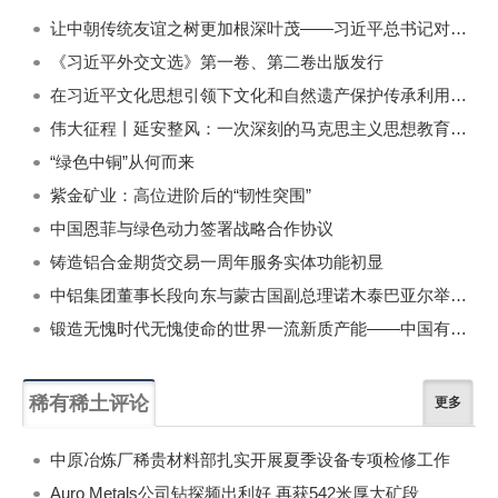
一周
每月
让中朝传统友谊之树更加根深叶茂——习近平总书记对朝鲜进行国事访问纪实
《习近平外交文选》第一卷、第二卷出版发行
在习近平文化思想引领下文化和自然遗产保护传承利用工作开创新局面
伟大征程丨延安整风：一次深刻的马克思主义思想教育运动
“绿色中铜”从何而来
紫金矿业：高位进阶后的“韧性突围”
中国恩菲与绿色动力签署战略合作协议
铸造铝合金期货交易一周年服务实体功能初显
中铝集团董事长段向东与蒙古国副总理诺木泰巴亚尔举行会谈
锻造无愧时代无愧使命的世界一流新质产能——中国有色金属工业的战略应对与破局之道（二）
稀有稀土评论
更多
中原冶炼厂稀贵材料部扎实开展夏季设备专项检修工作
Auro Metals公司钻探频出利好 再获542米厚大矿段