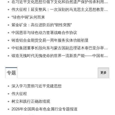
在习近平文化思想引领下文化和自然遗产保护传承利用工作开创新局面
伟大征程丨延安整风：一次深刻的马克思主义思想教育运动
“绿色中铜”从何而来
紫金矿业：高位进阶后的“韧性突围”
中国恩菲与绿色动力签署战略合作协议
铸造铝合金期货交易一周年服务实体功能初显
中铝集团董事长段向东与蒙古国副总理诺木泰巴亚尔举行会谈
锻造无愧时代无愧使命的世界一流新质产能——中国有色金属工业的战略应对与破局之道（二）
专题
更多
深入学习贯彻习近平党建思想
伟大征程
树立和践行正确政绩观
2026年全国两会有色金属行业专题报道