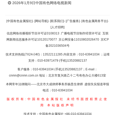
2026年1月9日中国有色网络电视新闻
[中国有色金属报社]
-
[网站导航]
-
[联系我们]
-
[广告服务]
-
[有色金属商务平台]
-
[人才招聘]
信息网络传播视听节目许可证0108313
广播电视节目制作经营许可证
互联
网新闻信息服务许可证10120170077
京公网安备11010802026470
京ICP
备2021036504号
技术支持热线(7X24小时)：13522111285 内容支持：010-63941034
；运维
支持：010-63971479 (手机)13520882137
客户服务：010-63941034 (手机)13520882137；E-mail：
cnmn@cnmn.com.cn
地址：北京市复兴路乙十二号有色办公大楼613室
本网常年法律顾问——北京市大成律师事务所杨贵生律师 虚假失实报道举报
电话：010-63941034
版权所有:中国有色金属报社
未经书面授权禁止使
用
本站版权声明
技术支持：中国有色金属报社
+86-010-63941034