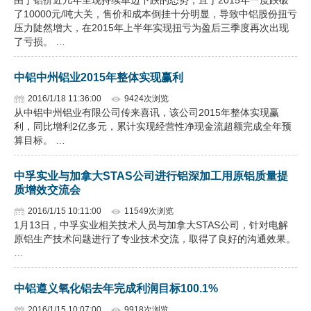
由于铝价近几年呈现持续单边下跌的态势，且于2015年一度跌破
了10000元/吨大关，售价和成本倒挂十分明显，导致中铝股份扭亏
压力陡然增大，在2015年上半年实现扭亏为盈后三季度再次出现
了亏损。 …
中铝中州铝业2015年整体实现赢利
2016/1/18 11:36:00
9424次浏览
从中铝中州铝业有限公司传来喜讯，该公司2015年整体实现赢
利，同比增利2亿多元，累计实现经营性净现金流超额完成全年预
算目标。 …
中孚实业与加拿大STAS公司进行铝深加工用原铝质量提
质增效交流会
2016/1/15 10:11:00
11549次浏览
1月13日，中孚实业相关技术人员与加拿大STAS公司，针对电解
原铝生产技术问题进行了专业技术交流，取得了良好的沟通效果。
…
中铝遵义氧化铝去年完成利润目标100.1%
2016/1/15 10:07:00
9918次浏览