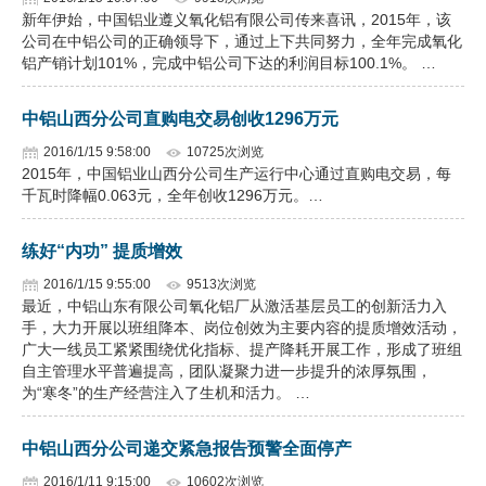
新年伊始，中国铝业遵义氧化铝有限公司传来喜讯，2015年，该
公司在中铝公司的正确领导下，通过上下共同努力，全年完成氧化
铝产销计划101%，完成中铝公司下达的利润目标100.1%。 …
中铝山西分公司直购电交易创收1296万元
2016/1/15 9:58:00
10725次浏览
2015年，中国铝业山西分公司生产运行中心通过直购电交易，每
千瓦时降幅0.063元，全年创收1296万元。…
练好“内功” 提质增效
2016/1/15 9:55:00
9513次浏览
最近，中铝山东有限公司氧化铝厂从激活基层员工的创新活力入
手，大力开展以班组降本、岗位创效为主要内容的提质增效活动，
广大一线员工紧紧围绕优化指标、提产降耗开展工作，形成了班组
自主管理水平普遍提高，团队凝聚力进一步提升的浓厚氛围，
为“寒冬”的生产经营注入了生机和活力。 …
中铝山西分公司递交紧急报告预警全面停产
2016/1/11 9:15:00
10602次浏览