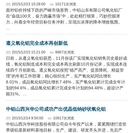
2015/12/23 10:28:00
10171次浏览
面对铝价持续下跌的严峻市场形势，中铝山东有限公司氧化铝厂
在“奋战100天，奋力跑赢市场”中，处处精打细算，巧妙挖掘潜
力，向着全年经营目标任务冲刺，呈现出浓厚的降本增效氛围。
…
遵义氧化铝完全成本再创新低
2015/12/15 15:21:00
9967次浏览
日前，从遵义氧化铝获悉，11月份该厂实现氧化铝销售历史最好成
绩，氧化铝制造成本和完全成本再次刷新10月份记录，实现成本连
续四个月创新低。遵义氧化铝按照“稳产高产、提质降耗、精益管
理”的年初工作部署，精心组织生产，实产氧化铝同比增长
8.01%，成品氧化铝同比增长7.48%，实产氧化铝累计完成全年计
划的94.6%，成品氧化铝累计完成全年计划的94.48%，超设计产
能31%。…
中铝山西兴华公司成功产出优晶低钠砂状氧化铝
2015/12/14 9:50:00
10917次浏览
中铝山西兴华科技股份有限公司自今年投产以来，紧紧围绕打造世
界级铝基新材料基地目标，生产、建设、研发齐头并进，先后产