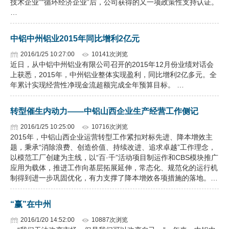
技术企业”“循环经济企业”后，公司获得的又一项政策性支持认证。
…
企业文化
《资源再生》杂志
中铝中州铝业2015年同比增利2亿元
2016/1/25 10:27:00
10141次浏览
行情报价
近日，从中铝中州铝业有限公司召开的2015年12月份业绩对话会
上获悉，2015年，中州铝业整体实现盈利，同比增利2亿多元。全
数字报
年累计实现经营性净现金流超额完成全年预算目标。 …
转型催生内动力——中铝山西企业生产经营工作侧记
2016/1/25 10:25:00
10716次浏览
2015年，中铝山西企业运营转型工作紧扣对标先进、降本增效主
题，秉承“消除浪费、创造价值、持续改进、追求卓越”工作理念，
以模范工厂创建为主线，以“百·千”活动项目制运作和CBS模块推广
应用为载体，推进工作向基层拓展延伸，常态化、规范化的运行机
制得到进一步巩固优化，有力支撑了降本增效各项措施的落地。…
“赢”在中州
2016/1/20 14:52:00
10887次浏览