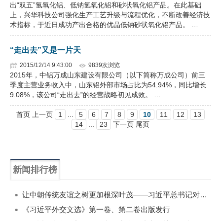
出“双五”氢氧化铝、低钠氢氧化铝和砂状氧化铝产品。在此基础
上，兴华科技公司强化生产工艺升级与流程优化，不断改善经济技
术指标，于近日成功产出合格的优晶低钠砂状氧化铝产品。 …
“走出去”又是一片天
2015/12/14 9:43:00
9839次浏览
2015年，中铝万成山东建设有限公司（以下简称万成公司）前三
季度主营业务收入中，山东铝外部市场占比为54.94%，同比增长
9.08%，该公司“走出去”的经营战略初见成效。 …
首页 上一页
1
...
5
6
7
8
9
10
11
12
13
14
...
23
下一页 尾页
新闻排行榜
一周
每月
让中朝传统友谊之树更加根深叶茂——习近平总书记对朝鲜进行国事访问纪实
《习近平外交文选》第一卷、第二卷出版发行