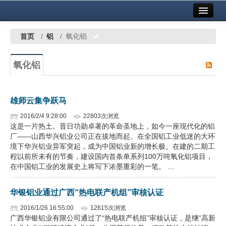
首页
中国有色金属报社主办
广告服务
首页
/
铝
/
氧化铝
要闻
氧化铝
铜镍铅锌
铝
雄师云集争跃马
稀有稀土
2016/2/4 9:28:00
22803次浏览
这是一片热土。昔日功勋卓著的革命圣地上，如今一座现代化的铝
有色市场
厂——山西华兴铝业公司正在拔地而起。在全国铝工业低迷的大环
境下华兴铝业异军突起，成为中国铝业新的增长极。在建的二期工
科技
程以前所未有的节奏，建设国内首条单系列100万吨氧化铝项目，
在中国铝工业的发展史上将写下浓墨重彩的一笔。 …
镁钛
华银铝业通过广西“热电联产机组”审核认证
地矿 建设
2016/1/26 16:55:00
12615次浏览
广西华银铝业有限公司通过了“热电联产机组”审核认证，是继“高新
党建工作