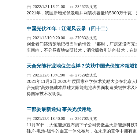
2022/1/21 13:21:00
23452次浏览
2021年，我国新增光伏发电并网装机容量约5300万千瓦
中国光伏20年：江湖风云录（四十二）
2021/12/10 9:20:00
27083次浏览
创业者们还清楚地记得当时的情景：“那时，厂房还没有完
车间内，不分昼夜地钻研技术，消化吸收引进的技术，在短
天合光能行业地位怎么样？荣获中国光伏技术领域
2021/12/6 13:41:00
27529次浏览
2021年11月3日,2020年度国家科学技术奖励大会在
合光能“高效低成本晶硅太阳能电池表界面制造关键技术及
得国家技术发明奖。…
三部委最新通知 事关光伏用地
2021/12/6 13:40:00
22670次浏览
11月30日，大恒能源宣布旗下子公司安徽晶天新能源科技
硅片-电池-组件的垂直一体化布局，在未来的竞争中拥有