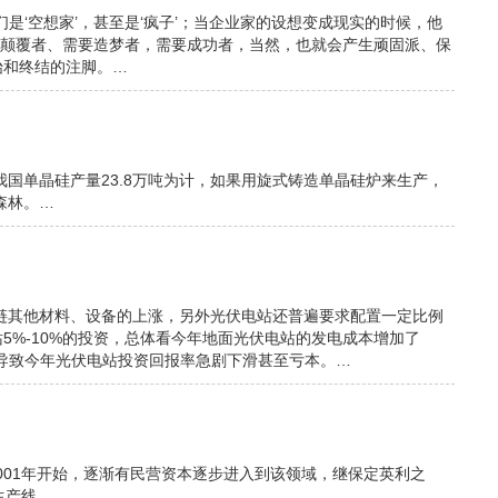
是‘空想家’，甚至是‘疯子’；当企业家的设想变成现实的时候，他
需要颠覆者、需要造梦者，需要成功者，当然，也就会产生顽固派、保
始和终结的注脚。…
我国单晶硅产量23.8万吨为计，如果用旋式铸造单晶硅炉来生产，
森林。…
业链其他材料、设备的上涨，另外光伏电站还普遍要求配置一定比例
5%-10%的投资，总体看今年地面光伏电站的发电成本增加了
，导致今年光伏电站投资回报率急剧下滑甚至亏本。…
2001年开始，逐渐有民营资本逐步进入到该领域，继保定英利之
生产线。…