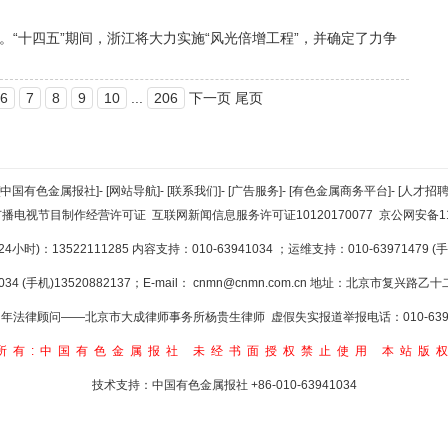
“十四五”期间，浙江将大力实施“风光倍增工程”，并确定了力争
6
7
8
9
10
...
206
下一页 尾页
[中国有色金属报社]
-
[网站导航]
-
[联系我们]
-
[广告服务]
-
[有色金属商务平台]
-
[人才招聘
广播电视节目制作经营许可证
互联网新闻信息服务许可证10120170077
京公网安备110
小时)：13522111285 内容支持：010-63941034
；运维支持：010-63971479 (手机
34 (手机)13520882137；E-mail：
cnmn@cnmn.com.cn
地址：北京市复兴路乙十二
年法律顾问——北京市大成律师事务所杨贵生律师 虚假失实报道举报电话：010-6394
所有:中国有色金属报社
未经书面授权禁止使用
本站版
技术支持：中国有色金属报社
+86-010-63941034