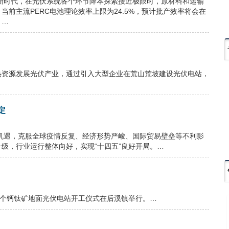
网新时代，在光伏系统各个环节降本探索接近极限时，原材料和运输
前主流PERC电池理论效率上限为24.5%，预计批产效率将会在
。…
热资源发展光伏产业，通过引入大型企业在荒山荒坡建设光伏电站，
定
展机遇，克服全球疫情反复、经济形势严峻、国际贸易壁垒等不利影
级，行业运行整体向好，实现“十四五”良好开局。…
首个钙钛矿地面光伏电站开工仪式在后溪镇举行。…