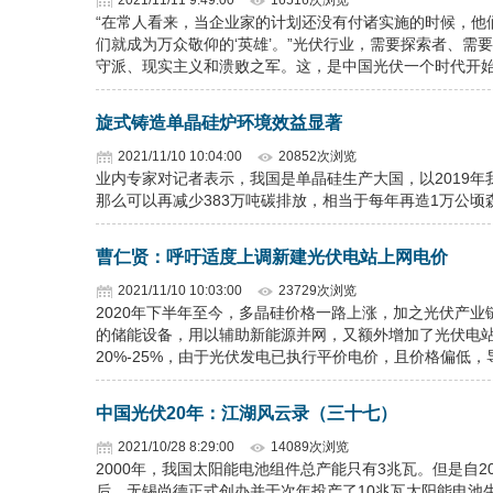
2021/11/11 9:49:00
16516次浏览
“在常人看来，当企业家的计划还没有付诸实施的时候，他们
们就成为万众敬仰的‘英雄’。”光伏行业，需要探索者、
守派、现实主义和溃败之军。这，是中国光伏一个时代开
旋式铸造单晶硅炉环境效益显著
2021/11/10 10:04:00
20852次浏览
业内专家对记者表示，我国是单晶硅生产大国，以2019年
那么可以再减少383万吨碳排放，相当于每年再造1万公顷
曹仁贤：呼吁适度上调新建光伏电站上网电价
2021/11/10 10:03:00
23729次浏览
2020年下半年至今，多晶硅价格一路上涨，加之光伏产
的储能设备，用以辅助新能源并网，又额外增加了光伏电站
20%-25%，由于光伏发电已执行平价电价，且价格偏低
中国光伏20年：江湖风云录（三十七）
2021/10/28 8:29:00
14089次浏览
2000年，我国太阳能电池组件总产能只有3兆瓦。但是自
后，无锡尚德正式创办并于次年投产了10兆瓦太阳能电池