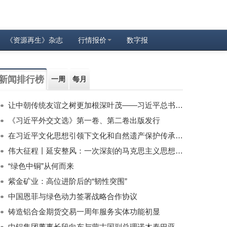
《资源再生》杂志
行情报价
数字报
新闻排行榜
一周
每月
让中朝传统友谊之树更加根深叶茂——习近平总书记对朝鲜进行国事访问纪实
《习近平外交文选》第一卷、第二卷出版发行
在习近平文化思想引领下文化和自然遗产保护传承利用工作开创新局面
伟大征程丨延安整风：一次深刻的马克思主义思想教育运动
“绿色中铜”从何而来
紫金矿业：高位进阶后的“韧性突围”
中国恩菲与绿色动力签署战略合作协议
铸造铝合金期货交易一周年服务实体功能初显
中铝集团董事长段向东与蒙古国副总理诺木泰巴亚尔举行会谈