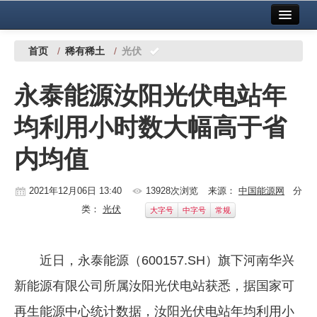
首页
中国有色金属报社主办
广告服务
首页
/
稀有稀土
/
光伏
要闻
永泰能源汝阳光伏电站年
铜镍铅锌
均利用小时数大幅高于省
铝
内均值
稀有稀土
有色市场
2021年12月06日 13:40
13928次浏览
来源：
中国能源网
分
类：
光伏
大字号
中字号
常规
科技
镁钛
近日，永泰能源（600157.SH）旗下河南华兴
地矿 建设
新能源有限公司所属汝阳光伏电站获悉，据国家可
党建工作
再生能源中心统计数据，汝阳光伏电站年均利用小