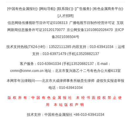
返回顶部
[中国有色金属报社]
-
[网站导航]
-
[联系我们]
-
[广告服务]
-
[有色金属商务平台]
-
[人才招聘]
返回首页
信息网络传播视听节目许可证0108313
广播电视节目制作经营许可证
互联
网新闻信息服务许可证10120170077
京公网安备11010802026470
京ICP
备2021036504号
技术支持热线(7X24小时)：13522111285 内容支持：010-63941034
；运维
支持：010-63971479 (手机)13520882137
客户服务：010-63941034 (手机)13520882137；E-mail：
cnmn@cnmn.com.cn
地址：北京市复兴路乙十二号有色办公大楼613室
本网常年法律顾问——北京市大成律师事务所杨贵生律师 虚假失实报道举报
电话：010-63941034
版权所有:中国有色金属报社
未经书面授权禁止使
用
本站版权声明
技术支持：中国有色金属报社
+86-010-63941034