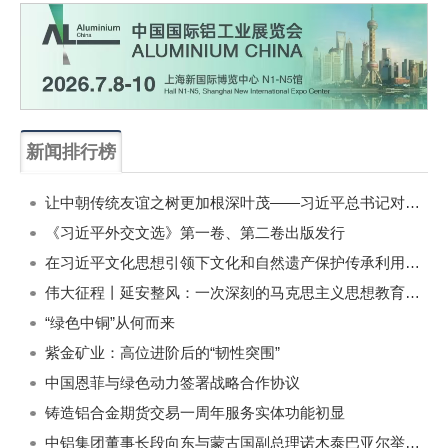
新闻排行榜
一周
每月
让中朝传统友谊之树更加根深叶茂——习近平总书记对朝鲜进行国事访问纪实
《习近平外交文选》第一卷、第二卷出版发行
在习近平文化思想引领下文化和自然遗产保护传承利用工作开创新局面
伟大征程丨延安整风：一次深刻的马克思主义思想教育运动
“绿色中铜”从何而来
紫金矿业：高位进阶后的“韧性突围”
中国恩菲与绿色动力签署战略合作协议
铸造铝合金期货交易一周年服务实体功能初显
中铝集团董事长段向东与蒙古国副总理诺木泰巴亚尔举行会谈