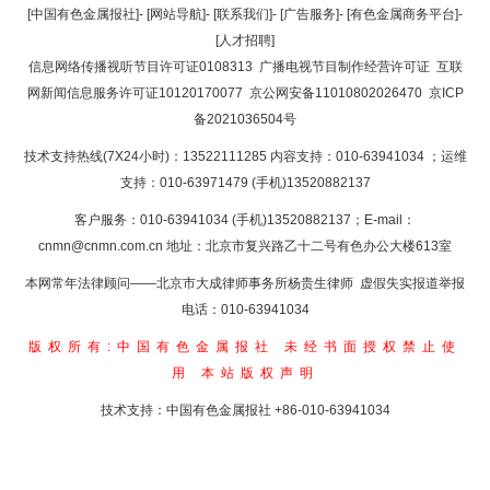
返回顶部
[中国有色金属报社]
-
[网站导航]
-
[联系我们]
-
[广告服务]
-
[有色金属商务平台]
-
[人才招聘]
返回首页
信息网络传播视听节目许可证0108313
广播电视节目制作经营许可证
互联
网新闻信息服务许可证10120170077
京公网安备11010802026470
京ICP
备2021036504号
技术支持热线(7X24小时)：13522111285 内容支持：010-63941034
；运维
支持：010-63971479 (手机)13520882137
客户服务：010-63941034 (手机)13520882137；E-mail：
cnmn@cnmn.com.cn
地址：北京市复兴路乙十二号有色办公大楼613室
本网常年法律顾问——北京市大成律师事务所杨贵生律师 虚假失实报道举报
电话：010-63941034
版权所有:中国有色金属报社
未经书面授权禁止使
用
本站版权声明
技术支持：中国有色金属报社
+86-010-63941034