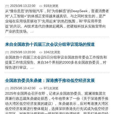
2025/3/6 13:22:00
918次浏览
从“懂你意思”的智能汽车，到“为你解惑”的DeepSeek，普通消费者
对“人工智能+”的体感正变得越来越真切。与之同时发生的，是产
业端在应用场景驱动下“先用起来”的热烈氛围，和“早应用早受
益”的共识。AI技术迭代仿佛掀起飓风，把硬核科技从实验室带向
产业的竞技场。…
来自全国政协十四届三次会议分组审议现场的报道
2025/3/6 13:20:00
1042次浏览
全国政协十四届三次会议5日分组审议全国政协常委会工作报告和
提案工作情况报告。来自34个界别的2000多名全国政协委员，对
报告进行审议。…
全国政协委员朱鼎健：深港携手推动低空经济发展
2025/3/6 10:42:00
971次浏览
2025年全国两会召开在即，记者从全国政协委员、观澜湖集团主
席兼行政总裁朱鼎健处获悉，今年他带来了一份《关于深港携手推
动大湾区低空经济发展的建议》。朱鼎健表示，应对粤港澳大湾区
低空经济发展进行整体规划，选择深圳香港先行先试成为低空经济
示范区，对政策法规和统一规则等进行协调对接，联手打造低空经