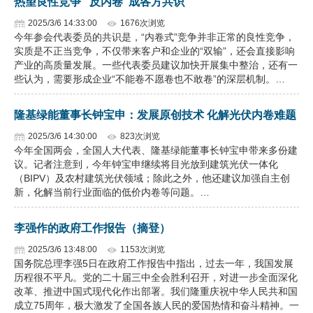
热望良性竞争 “反内卷”成各方共识
2025/3/6 14:33:00
1676次浏览
今年参会代表委员的共识是，“内卷式”竞争并非正常的良性竞争，
实质是不正当竞争，不仅带来客户和企业的“双输”，还会直接影响
产业的高质量发展。一些代表委员建议加快开展集中整治，还有一
些认为，需要形成企业“不能卷不愿卷也不敢卷”的深层机制。…
隆基绿能董事长钟宝申：发展原创技术 化解光伏内卷难题
2025/3/6 14:30:00
823次浏览
今年全国两会，全国人大代表、隆基绿能董事长钟宝申带来多份建
议。记者注意到，今年钟宝申继续将目光放到建筑光伏一体化
（BIPV）及农村建筑光伏领域；除此之外，他还建议加强自主创
新，化解当前行业面临的低价内卷等问题。…
李强作的政府工作报告（摘登）
2025/3/6 13:48:00
1153次浏览
国务院总理李强5日在政府工作报告中指出，过去一年，我国发展
历程很不平凡。党的二十届三中全会胜利召开，对进一步全面深化
改革、推进中国式现代化作出部署。我们隆重庆祝中华人民共和国
成立75周年，极大激发了全国各族人民的爱国热情和奋斗精神。一