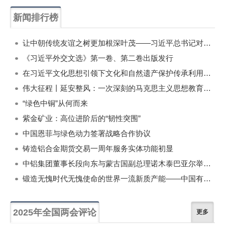
新闻排行榜
一周
每月
让中朝传统友谊之树更加根深叶茂——习近平总书记对朝鲜进行国事访问纪实
《习近平外交文选》第一卷、第二卷出版发行
在习近平文化思想引领下文化和自然遗产保护传承利用工作开创新局面
伟大征程丨延安整风：一次深刻的马克思主义思想教育运动
“绿色中铜”从何而来
紫金矿业：高位进阶后的“韧性突围”
中国恩菲与绿色动力签署战略合作协议
铸造铝合金期货交易一周年服务实体功能初显
中铝集团董事长段向东与蒙古国副总理诺木泰巴亚尔举行会谈
锻造无愧时代无愧使命的世界一流新质产能——中国有色金属工业的战略应对与破局之道（二）
2025年全国两会评论
更多