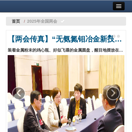
首页
中国有色金属报社主办
广告服务
首页
/
2025年全国两会
要闻
【两会传真】“无氨氮钼冶金新技术”
铜镍铅锌
装着金属粉末的鸡心瓶、好似飞碟的金属圆盘，醒目地摆放在河南代表团小组讨论桌上。围坐四周的是全国人大代表、郑州大学校长、中国科学院院士李蓬（中），全国人大代表、河南省三门峡市委书记范付中（左）和另外3名代表，刚刚参加完小组讨论的他们意犹未尽，还在围绕“无氨氮钼冶金新技术”热烈地讨论着。…
铝
稀有稀土
有色市场
‹
›
科技
镁钛
地矿 建设
党建工作