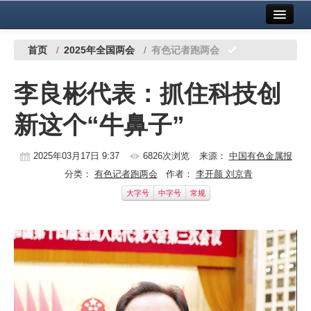
首页
中国有色金属报社主办
广告服务
首页
/
2025年全国两会
/
有色记者跑两会
要闻
李良彬代表：抓住科技创
铜镍铅锌
新这个“牛鼻子”
铝
稀有稀土
2025年03月17日 9:37
6826次浏览
来源：
中国有色金属报
分类：
有色记者跑两会
作者：
李开颜 刘京青
有色市场
大字号
中字号
常规
科技
镁钛
地矿 建设
党建工作