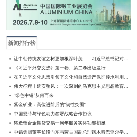
新闻排行榜
一周
每月
让中朝传统友谊之树更加根深叶茂——习近平总书记对朝鲜进行国事访问纪实
《习近平外交文选》第一卷、第二卷出版发行
在习近平文化思想引领下文化和自然遗产保护传承利用工作开创新局面
伟大征程丨延安整风：一次深刻的马克思主义思想教育运动
“绿色中铜”从何而来
紫金矿业：高位进阶后的“韧性突围”
中国恩菲与绿色动力签署战略合作协议
铸造铝合金期货交易一周年服务实体功能初显
中铝集团董事长段向东与蒙古国副总理诺木泰巴亚尔举行会谈