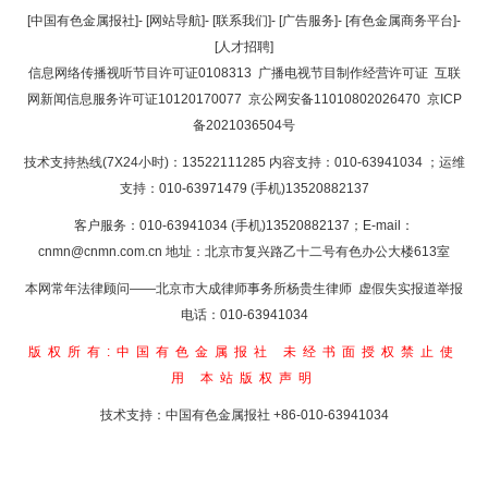
返回顶部
[中国有色金属报社]
-
[网站导航]
-
[联系我们]
-
[广告服务]
-
[有色金属商务平台]
-
[人才招聘]
返回首页
信息网络传播视听节目许可证0108313
广播电视节目制作经营许可证
互联
网新闻信息服务许可证10120170077
京公网安备11010802026470
京ICP
备2021036504号
技术支持热线(7X24小时)：13522111285 内容支持：010-63941034
；运维
支持：010-63971479 (手机)13520882137
客户服务：010-63941034 (手机)13520882137；E-mail：
cnmn@cnmn.com.cn
地址：北京市复兴路乙十二号有色办公大楼613室
本网常年法律顾问——北京市大成律师事务所杨贵生律师 虚假失实报道举报
电话：010-63941034
版权所有:中国有色金属报社
未经书面授权禁止使
用
本站版权声明
技术支持：中国有色金属报社
+86-010-63941034