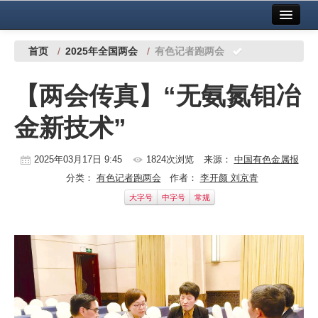
首页
中国有色金属报社主办
广告服务
首页
/
2025年全国两会
/
有色记者跑两会
要闻
【两会传真】“无氨氮钼冶
铜镍铅锌
金新技术”
铝
稀有稀土
2025年03月17日 9:45
1824次浏览
来源：
中国有色金属报
分类：
有色记者跑两会
作者：
李开颜 刘京青
有色市场
大字号
中字号
常规
科技
镁钛
地矿 建设
党建工作