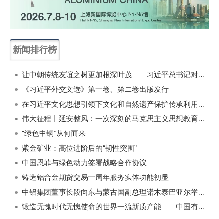
新闻排行榜
一周
每月
让中朝传统友谊之树更加根深叶茂——习近平总书记对朝鲜进行国事访问纪实
《习近平外交文选》第一卷、第二卷出版发行
在习近平文化思想引领下文化和自然遗产保护传承利用工作开创新局面
伟大征程丨延安整风：一次深刻的马克思主义思想教育运动
“绿色中铜”从何而来
紫金矿业：高位进阶后的“韧性突围”
中国恩菲与绿色动力签署战略合作协议
铸造铝合金期货交易一周年服务实体功能初显
中铝集团董事长段向东与蒙古国副总理诺木泰巴亚尔举行会谈
锻造无愧时代无愧使命的世界一流新质产能——中国有色金属工业的战略应对与破局之道（二）