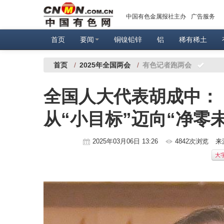
中国有色金属报社主办
广告服务
首页
要闻
铜镍铅锌
铝
稀有稀土
首页
/
2025年全国两会
/
有色记者跑两会
全国人大代表胡成中：
从“小目标”迈向“净零
2025年03月06日 13:26
4842次浏览
来
大