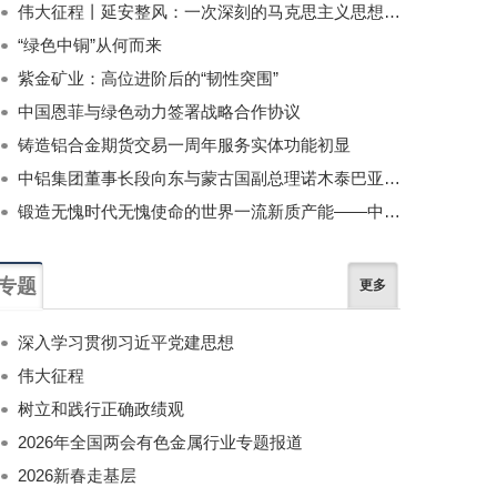
伟大征程丨延安整风：一次深刻的马克思主义思想教育运动
“绿色中铜”从何而来
紫金矿业：高位进阶后的“韧性突围”
中国恩菲与绿色动力签署战略合作协议
铸造铝合金期货交易一周年服务实体功能初显
中铝集团董事长段向东与蒙古国副总理诺木泰巴亚尔举行会谈
锻造无愧时代无愧使命的世界一流新质产能——中国有色金属工业的战略应对与破局之道（二）
专题
更多
深入学习贯彻习近平党建思想
伟大征程
树立和践行正确政绩观
2026年全国两会有色金属行业专题报道
2026新春走基层