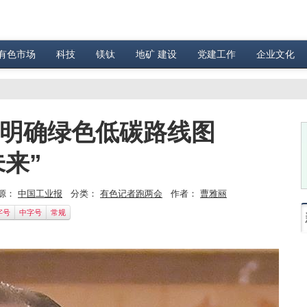
有色市场
科技
镁钛
地矿 建设
党建工作
企业文化
 明确绿色低碳路线图
未来”
源：
中国工业报
分类：
有色记者跑两会
作者：
曹雅丽
字号
中字号
常规