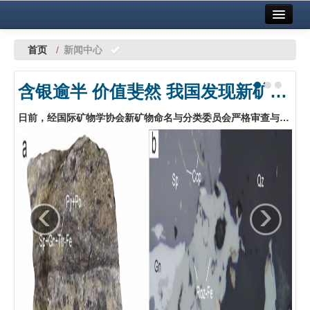
首页
中国有色金属报社主办
广告服务
首页
/
新闻中心
要闻
含银逾半 价值斐然 我国发现新矿物“铁黝银矿”
铜镍铅锌
日前，经国际矿物学协会新矿物命名与分类委员会严格审查与投票，由中国地质大学（北京）顾雪祥、章永梅教授团队牵头，联合中国有色金属实业技术开发有限公司、江西应用科技学院、核工业北京地质研究院及赤峰市利拓矿业有限公司等单位申报的新矿物正式获批，编号为IMA 2026-025。…
铝
稀有稀土
有色市场
‹
›
科技
镁钛
地矿 建设
党建工作