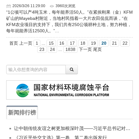
2026/3/26 11:29:00
3960次浏览
“1公顷可以产4吨玉米，每年能养活50人。”在紧挨刚果（金）KFM
矿山的Mayeba村附近，当地村民指着一大片农田侃侃而谈，“在
KFM农业项目的支持下，我们共有250公顷耕种土地，努力种植，
每年就能养活12500人。”…
首页 上一页
1
...
15
16
17
18
19
20
21
22
23
24
...
1838
下一页 尾页
新闻排行榜
一周
每月
让中朝传统友谊之树更加根深叶茂——习近平总书记对朝鲜进行国事访问纪实
《习近平外交文选》第一卷、第二卷出版发行