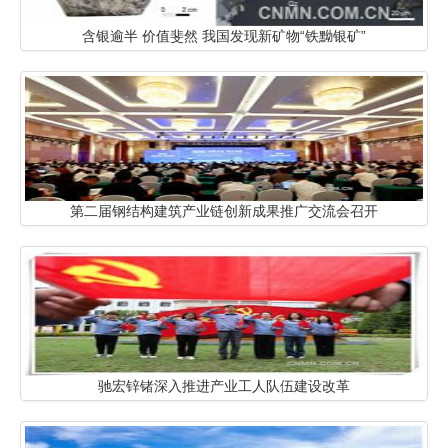
含银逾半 价值斐然 我国发现新矿物“铁黝银矿”
第二届钢结构建筑产业链创新成果推广交流会召开
驰宏锌锗深入推进产业工人队伍建设改革