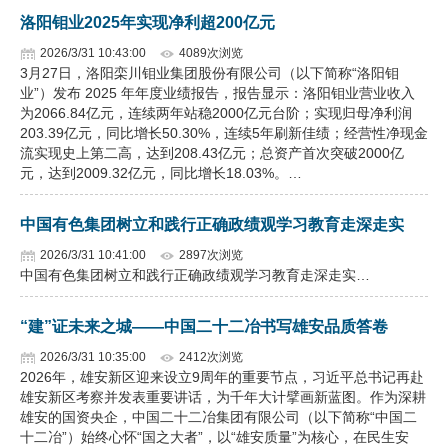
洛阳钼业2025年实现净利超200亿元
2026/3/31 10:43:00
4089次浏览
3月27日，洛阳栾川钼业集团股份有限公司（以下简称“洛阳钼
业”）发布 2025 年年度业绩报告，报告显示：洛阳钼业营业收入
为2066.84亿元，连续两年站稳2000亿元台阶；实现归母净利润
203.39亿元，同比增长50.30%，连续5年刷新佳绩；经营性净现金
流实现史上第二高，达到208.43亿元；总资产首次突破2000亿
元，达到2009.32亿元，同比增长18.03%。…
中国有色集团树立和践行正确政绩观学习教育走深走实
2026/3/31 10:41:00
2897次浏览
中国有色集团树立和践行正确政绩观学习教育走深走实…
“建”证未来之城——中国二十二冶书写雄安品质答卷
2026/3/31 10:35:00
2412次浏览
2026年，雄安新区迎来设立9周年的重要节点，习近平总书记再赴
雄安新区考察并发表重要讲话，为千年大计擘画新蓝图。作为深耕
雄安的国资央企，中国二十二冶集团有限公司（以下简称“中国二
十二冶”）始终心怀“国之大者”，以“雄安质量”为核心，在民生安