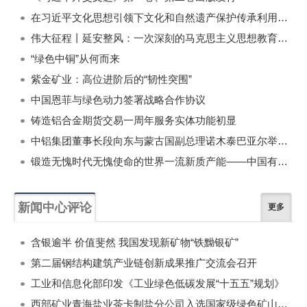
在习近平文化思想引领下文化和自然遗产保护传承利用工作开创新局面
伟大征程丨延安整风：一次深刻的马克思主义思想教育运动
“绿色中铜”从何而来
紫金矿业：高位进阶后的“韧性突围”
中国恩菲与绿色动力签署战略合作协议
铸造铝合金期货交易一周年服务实体功能初显
中铝集团董事长段向东与蒙古国副总理诺木泰巴亚尔举行会谈
锻造无愧时代无愧使命的世界一流新质产能——中国有色金属工业的战略应对与破局之道（二）
新闻中心评论
更多
含银逾半 价值斐然 我国发现新矿物“铁黝银矿”
第二届钢结构建筑产业链创新成果推广交流会召开
工业和信息化部印发《工业绿色低碳发展“十五五”规划》
西部矿业青海盐业茶卡制盐分公司入选国家级绿色矿山名录