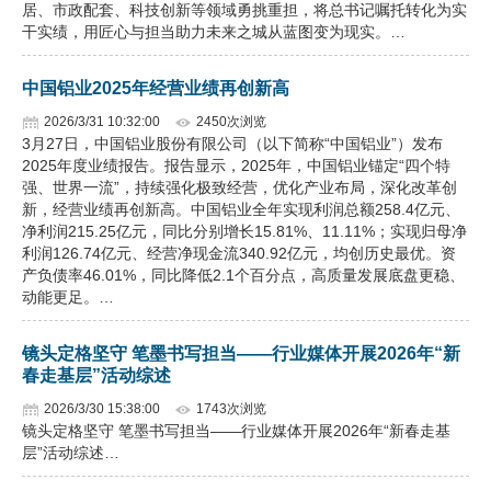
居、市政配套、科技创新等领域勇挑重担，将总书记嘱托转化为实
干实绩，用匠心与担当助力未来之城从蓝图变为现实。…
中国铝业2025年经营业绩再创新高
2026/3/31 10:32:00
2450次浏览
3月27日，中国铝业股份有限公司（以下简称“中国铝业”）发布
2025年度业绩报告。报告显示，2025年，中国铝业锚定“四个特
强、世界一流”，持续强化极致经营，优化产业布局，深化改革创
新，经营业绩再创新高。中国铝业全年实现利润总额258.4亿元、
净利润215.25亿元，同比分别增长15.81%、11.11%；实现归母净
利润126.74亿元、经营净现金流340.92亿元，均创历史最优。资
产负债率46.01%，同比降低2.1个百分点，高质量发展底盘更稳、
动能更足。…
镜头定格坚守 笔墨书写担当——行业媒体开展2026年“新
春走基层”活动综述
2026/3/30 15:38:00
1743次浏览
镜头定格坚守 笔墨书写担当——行业媒体开展2026年“新春走基
层”活动综述…