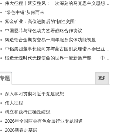
伟大征程丨延安整风：一次深刻的马克思主义思想教育运动
“绿色中铜”从何而来
紫金矿业：高位进阶后的“韧性突围”
中国恩菲与绿色动力签署战略合作协议
铸造铝合金期货交易一周年服务实体功能初显
中铝集团董事长段向东与蒙古国副总理诺木泰巴亚尔举行会谈
锻造无愧时代无愧使命的世界一流新质产能——中国有色金属工业的战略应对与破局之道（二）
专题
更多
深入学习贯彻习近平党建思想
伟大征程
树立和践行正确政绩观
2026年全国两会有色金属行业专题报道
2026新春走基层