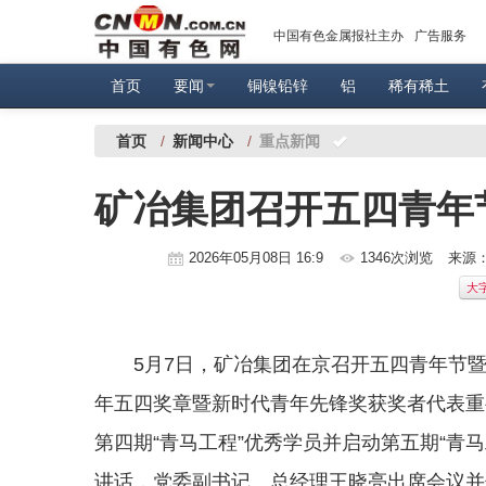
中国有色金属报社主办
广告服务
首页
要闻
铜镍铅锌
铝
稀有稀土
首页
/
新闻中心
/
重点新闻
矿冶集团召开五四青年
2026年05月08日 16:9
1346次浏览
来源
大
5月7日，矿冶集团在京召开五四青年节暨
年五四奖章暨新时代青年先锋奖获奖者代表重
第四期“青马工程”优秀学员并启动第五期“青
讲话，党委副书记、总经理王晓亮出席会议并