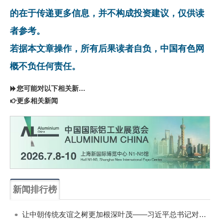
的在于传递更多信息，并不构成投资建议，仅供读
者参考。
若据本文章操作，所有后果读者自负，中国有色网
概不负任何责任。
您可能对以下相关新闻同样感兴趣
更多相关新闻
新闻排行榜
一周
每月
让中朝传统友谊之树更加根深叶茂——习近平总书记对朝鲜进行国事访问纪实