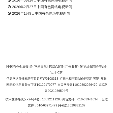
2026年3月24日中国有色网络电视新闻
2026年2月27日中国有色网络电视新闻
2026年1月9日中国有色网络电视新闻
返回顶部
[中国有色金属报社]
-
[网站导航]
-
[联系我们]
-
[广告服务]
-
[有色金属商务平台]
-
[人才招聘]
返回首页
信息网络传播视听节目许可证0108313
广播电视节目制作经营许可证
互联
网新闻信息服务许可证10120170077
京公网安备11010802026470
京ICP
备2021036504号
技术支持热线(7X24小时)：13522111285 内容支持：010-63941034
；运维
支持：010-63971479 (手机)13520882137