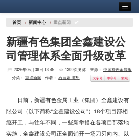
首页
中国有色金属报社主办
广告服务
首页
/
新闻中心
/
重点新闻
要闻
新疆有色集团全鑫建设公
铜镍铅锌
司管理体系全面升级改革
铝
稀有稀土
2026年05月08日 13:45
1399次浏览
来源：
中国有色金属报
分类：
重点新闻
作者：
石丽娟 陈思
大字号
中字号
常规
有色市场
科技
日前，新疆有色金属工业（集团）全鑫建设有
镁钛
限公司（以下简称“全鑫建设公司”）18个项目部相
地矿 建设
继开工，与往年不同，一些新举措在各项目部落地
实施，全鑫建设公司正全面铺开一场刀刃向内、以
党建工作