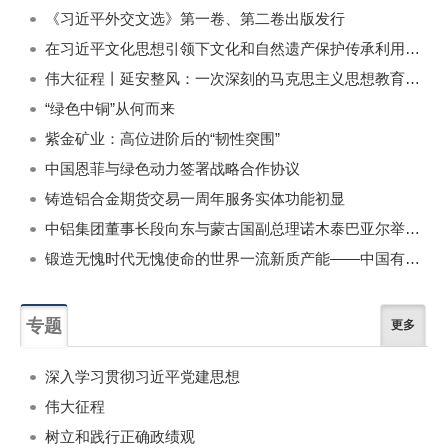
《习近平外交文选》第一卷、第二卷出版发行
在习近平文化思想引领下文化和自然遗产保护传承利用工作开创新局面
伟大征程丨延安整风：一次深刻的马克思主义思想教育运动
“绿色中铜”从何而来
紫金矿业：高位进阶后的“韧性突围”
中国恩菲与绿色动力签署战略合作协议
铸造铝合金期货交易一周年服务实体功能初显
中铝集团董事长段向东与蒙古国副总理诺木泰巴亚尔举行会谈
锻造无愧时代无愧使命的世界一流新质产能——中国有色金属工业的战略应对与破局之道（二）
专题
更多
深入学习贯彻习近平党建思想
伟大征程
树立和践行正确政绩观