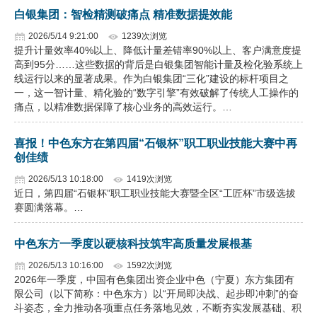
白银集团：智检精测破痛点 精准数据提效能
2026/5/14 9:21:00
1239次浏览
提升计量效率40%以上、降低计量差错率90%以上、客户满意度提
高到95分……这些数据的背后是白银集团智能计量及检化验系统上
线运行以来的显著成果。作为白银集团“三化”建设的标杆项目之
一，这一智计量、精化验的“数字引擎”有效破解了传统人工操作的
痛点，以精准数据保障了核心业务的高效运行。…
喜报！中色东方在第四届“石银杯”职工职业技能大赛中再
创佳绩
2026/5/13 10:18:00
1419次浏览
近日，第四届“石银杯”职工职业技能大赛暨全区“工匠杯”市级选拔
赛圆满落幕。…
中色东方一季度以硬核科技筑牢高质量发展根基
2026/5/13 10:16:00
1592次浏览
2026年一季度，中国有色集团出资企业中色（宁夏）东方集团有
限公司（以下简称：中色东方）以“开局即决战、起步即冲刺”的奋
斗姿态，全力推动各项重点任务落地见效，不断夯实发展基础、积