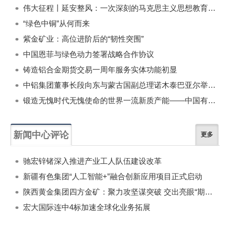
伟大征程丨延安整风：一次深刻的马克思主义思想教育运动
“绿色中铜”从何而来
紫金矿业：高位进阶后的“韧性突围”
中国恩菲与绿色动力签署战略合作协议
铸造铝合金期货交易一周年服务实体功能初显
中铝集团董事长段向东与蒙古国副总理诺木泰巴亚尔举行会谈
锻造无愧时代无愧使命的世界一流新质产能——中国有色金属工业的战略应对与破局之道（二）
新闻中心评论
更多
驰宏锌锗深入推进产业工人队伍建设改革
新疆有色集团“人工智能+”融合创新应用项目正式启动
陕西黄金集团四方金矿：聚力攻坚谋突破 交出亮眼“期中卷”
宏大国际连中4标加速全球化业务拓展