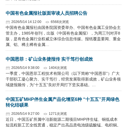
中国有色金属报社版面审读人员招聘公告
2026/5/14 14:12:00
6568次浏览
中国有色金属报社由国务院国资委举办、中国有色金属工业协会主
管主办，1985年创刊，出版《中国有色金属报》，为周三刊对开8
版，是有色金属行业权威立体综合信息传媒。报纸覆盖要闻、重金
属、铝、稀土稀有金属…
中国恩菲：矿山业务捷报传 实干笃行创成效
2026/5/14 9:38:00
1404次浏览
一季度，中国恩菲工程技术有限公司（以下简称“中国恩菲”）广大
干部职工凝心聚力、实干笃行，经营发展取得新成效，矿山业务领
域捷报频传，为“十五五”良好开局打下坚实基础。…
中国五矿MHP伴生金属产品化增至6种 “十五五”开局绿色
转化结硕果
2026/5/14 9:27:00
1271次浏览
近日，中国五矿所属中冶新能源二期项目MHP伴生锰、铜低成本
短流程新工艺全线贯通，稳定产出高品质电池级硫酸锰、电积铜。