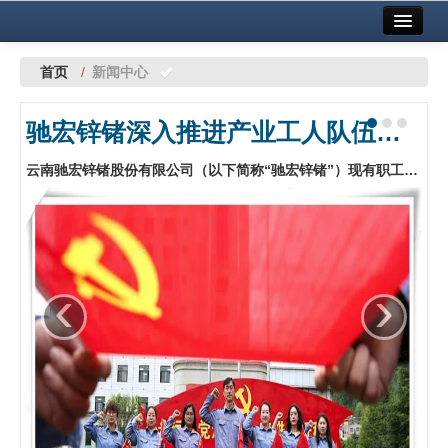
首页
中国有色金属报社主办
广告服务
首页
/
新闻中心
要闻
驰宏锌锗深入推进产业工人队伍建设改革
铜镍铅锌
云南驰宏锌锗股份有限公司（以下简称“驰宏锌锗”）现有职工万余人，技能人才占职工总数70%以上，面对智能化转型对产业工人素质提出的新要求，如何让一线产业工人既有技能提升的通道，又有干事创业的劲头？驰宏锌锗积极践行“三组联建”和“三赛联动”，深入推进产业工人队伍建设改革。…
铝
稀有稀土
有色市场
‹
›
科技
镁钛
地矿 建设
党建工作