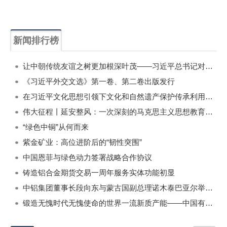
新闻排行榜
一周
每月
让中朝传统友谊之树更加根深叶茂——习近平总书记对朝鲜进行国事访问纪实
《习近平外交文选》第一卷、第二卷出版发行
在习近平文化思想引领下文化和自然遗产保护传承利用工作开创新局面
伟大征程丨延安整风：一次深刻的马克思主义思想教育运动
“绿色中铜”从何而来
紫金矿业：高位进阶后的“韧性突围”
中国恩菲与绿色动力签署战略合作协议
铸造铝合金期货交易一周年服务实体功能初显
中铝集团董事长段向东与蒙古国副总理诺木泰巴亚尔举行会谈
锻造无愧时代无愧使命的世界一流新质产能——中国有色金属工业的战略应对与破局之道（二）