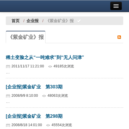
首页
中国有色金属报社主办
广告服务
首页
/
企业报
/
《紫金矿业》报
要闻
《紫金矿业》报
铜镍铅锌
铝
稀土变脸之从“一吨难求”到“无人问津”
稀有稀土
2011/11/17 11:21:00
49185次浏览
…
有色市场
[企业报]紫金矿业 第303期
科技
2008/9/9 8:10:00
48063次浏览
镁钛
…
地矿 建设
[企业报]紫金矿业 第298期
党建工作
2008/8/18 14:01:00
45554次浏览