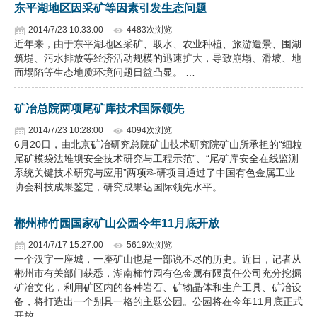
东平湖地区因采矿等因素引发生态问题
2014/7/23 10:33:00
4483次浏览
近年来，由于东平湖地区采矿、取水、农业种植、旅游造景、围湖
筑堤、污水排放等经济活动规模的迅速扩大，导致崩塌、滑坡、地
面塌陷等生态地质环境问题日益凸显。 …
矿冶总院两项尾矿库技术国际领先
2014/7/23 10:28:00
4094次浏览
6月20日，由北京矿冶研究总院矿山技术研究院矿山所承担的“细粒
尾矿模袋法堆坝安全技术研究与工程示范”、“尾矿库安全在线监测
系统关键技术研究与应用”两项科研项目通过了中国有色金属工业
协会科技成果鉴定，研究成果达国际领先水平。 …
郴州柿竹园国家矿山公园今年11月底开放
2014/7/17 15:27:00
5619次浏览
一个汉字一座城，一座矿山也是一部说不尽的历史。近日，记者从
郴州市有关部门获悉，湖南柿竹园有色金属有限责任公司充分挖掘
矿冶文化，利用矿区内的各种岩石、矿物晶体和生产工具、矿冶设
备，将打造出一个别具一格的主题公园。公园将在今年11月底正式
开放。 …