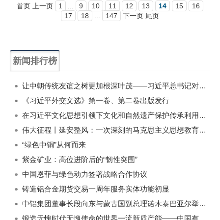
首页 上一页
1
...
9
10
11
12
13
14
15
16
17
18
...
147
下一页 尾页
新闻排行榜
一周
每月
让中朝传统友谊之树更加根深叶茂——习近平总书记对朝鲜进行国事访问纪实
《习近平外交文选》第一卷、第二卷出版发行
在习近平文化思想引领下文化和自然遗产保护传承利用工作开创新局面
伟大征程丨延安整风：一次深刻的马克思主义思想教育运动
“绿色中铜”从何而来
紫金矿业：高位进阶后的“韧性突围”
中国恩菲与绿色动力签署战略合作协议
铸造铝合金期货交易一周年服务实体功能初显
中铝集团董事长段向东与蒙古国副总理诺木泰巴亚尔举行会谈
锻造无愧时代无愧使命的世界一流新质产能——中国有色金属工业的战略应对与破局之道（二）