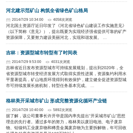
企业文化
河北建示范矿山 构筑全省绿色矿山格局
2014/7/29 10:34:00
4058次浏览
《资源再生》杂志
河北国土资源厅近日印发了《河北省绿色矿山建设工作实施意见》
（以下简称《意见》），提出既要为实现经济强省提供可靠的矿产
行情报价
资源保障，又要努力建设美丽河北，实现和谐发展。 …
数字报
吉林：资源型城市转型有了时间表
2014/7/29 9:53:00
4031次浏览
吉林省近日发布资源型城市可持续发展规划，提出到2020年，全
省资源型城市转变经济发展方式取得实质性进展，资源集约利用水
平显著提高，矿山地质环境得到有效保护，建立健全促进资源型城
市可持续发展长效机制，转型任务基本完成。 …
格林美开采城市矿山 形成完整资源化循环产业链
2014/7/28 10:40:00
5892次浏览
据了解，该公司董事长许开华是国内率先提出“开采城市矿山”思想
理念的先行者。通过多年的努力，格林美以废旧电池、电子废弃
物、钴镍钨工业废弃物和稀贵金属废弃物为主要拆解物，年可回收