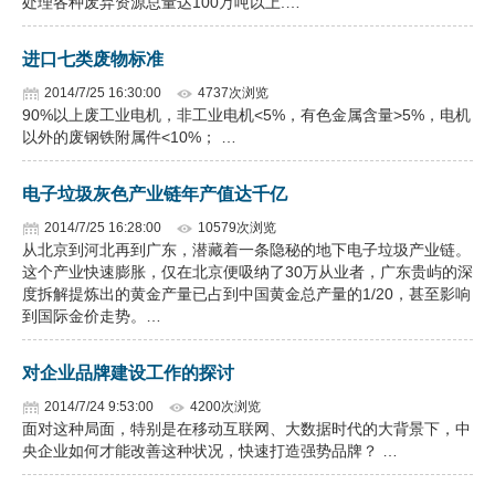
处理各种废弃资源总量达100万吨以上.…
进口七类废物标准
2014/7/25 16:30:00
4737次浏览
90%以上废工业电机，非工业电机<5%，有色金属含量>5%，电机
以外的废钢铁附属件<10%； …
电子垃圾灰色产业链年产值达千亿
2014/7/25 16:28:00
10579次浏览
从北京到河北再到广东，潜藏着一条隐秘的地下电子垃圾产业链。
这个产业快速膨胀，仅在北京便吸纳了30万从业者，广东贵屿的深
度拆解提炼出的黄金产量已占到中国黄金总产量的1/20，甚至影响
到国际金价走势。…
对企业品牌建设工作的探讨
2014/7/24 9:53:00
4200次浏览
面对这种局面，特别是在移动互联网、大数据时代的大背景下，中
央企业如何才能改善这种状况，快速打造强势品牌？ …