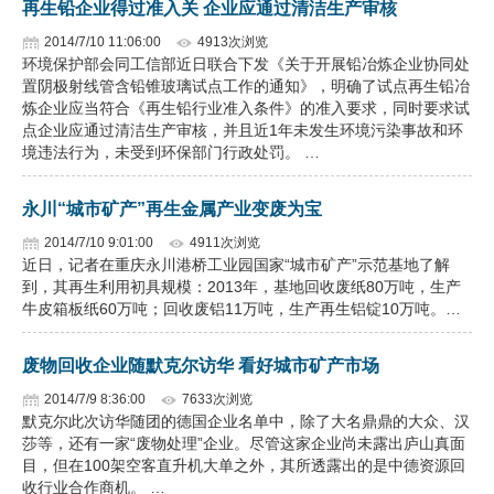
再生铅企业得过准入关 企业应通过清洁生产审核
2014/7/10 11:06:00
4913次浏览
环境保护部会同工信部近日联合下发《关于开展铅冶炼企业协同处
置阴极射线管含铅锥玻璃试点工作的通知》，明确了试点再生铅冶
炼企业应当符合《再生铅行业准入条件》的准入要求，同时要求试
点企业应通过清洁生产审核，并且近1年未发生环境污染事故和环
境违法行为，未受到环保部门行政处罚。 …
永川“城市矿产”再生金属产业变废为宝
2014/7/10 9:01:00
4911次浏览
近日，记者在重庆永川港桥工业园国家“城市矿产”示范基地了解
到，其再生利用初具规模：2013年，基地回收废纸80万吨，生产
牛皮箱板纸60万吨；回收废铝11万吨，生产再生铝锭10万吨。…
废物回收企业随默克尔访华 看好城市矿产市场
2014/7/9 8:36:00
7633次浏览
默克尔此次访华随团的德国企业名单中，除了大名鼎鼎的大众、汉
莎等，还有一家“废物处理”企业。尽管这家企业尚未露出庐山真面
目，但在100架空客直升机大单之外，其所透露出的是中德资源回
收行业合作商机。 …