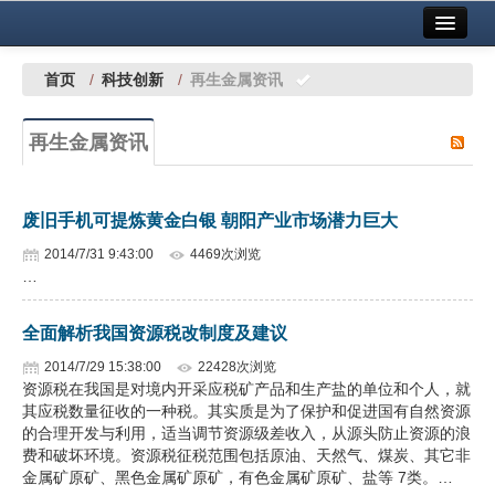
首页
中国有色金属报社主办
广告服务
首页
/
科技创新
/
再生金属资讯
要闻
再生金属资讯
铜镍铅锌
铝
废旧手机可提炼黄金白银 朝阳产业市场潜力巨大
稀有稀土
2014/7/31 9:43:00
4469次浏览
…
有色市场
全面解析我国资源税改制度及建议
科技
2014/7/29 15:38:00
22428次浏览
镁钛
资源税在我国是对境内开采应税矿产品和生产盐的单位和个人，就
其应税数量征收的一种税。其实质是为了保护和促进国有自然资源
地矿 建设
的合理开发与利用，适当调节资源级差收入，从源头防止资源的浪
费和破坏环境。资源税征税范围包括原油、天然气、煤炭、其它非
金属矿原矿、黑色金属矿原矿，有色金属矿原矿、盐等 7类。…
党建工作