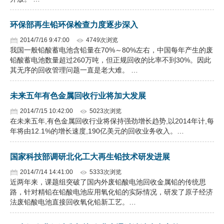
环保部再生铅环保检查力度逐步深入
2014/7/16 9:47:00
4749次浏览
我国一般铅酸蓄电池含铅量在70%～80%左右，中国每年产生的废
铅酸蓄电池数量超过260万吨，但正规回收的比率不到30%。因此
其无序的回收管理问题一直是老大难。 …
未来五年有色金属回收行业将加大发展
2014/7/15 10:42:00
5023次浏览
在未来五年,有色金属回收行业将保持强劲增长趋势,以2014年计,每
年将由12.1%的增长速度,190亿美元的回收业务收入。…
国家科技部调研北化工大再生铅技术研发进展
2014/7/14 14:41:00
5333次浏览
近两年来，课题组突破了国内外废铅酸电池回收金属铅的传统思
路，针对精铅在铅酸电池应用氧化铅的实际情况，研发了原子经济
法废铅酸电池直接回收氧化铅新工艺。…