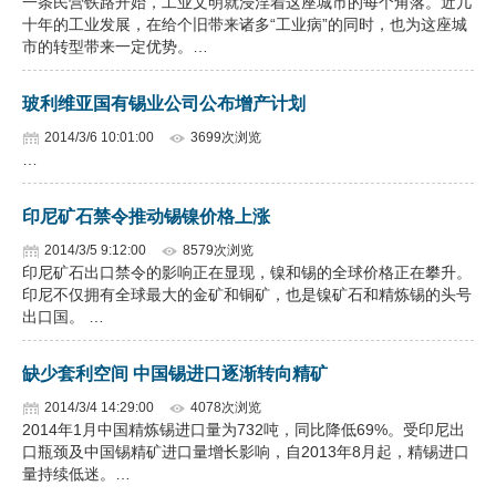
一条民营铁路开始，工业文明就浸淫着这座城市的每个角落。近几
十年的工业发展，在给个旧带来诸多“工业病”的同时，也为这座城
市的转型带来一定优势。…
玻利维亚国有锡业公司公布增产计划
2014/3/6 10:01:00
3699次浏览
…
印尼矿石禁令推动锡镍价格上涨
2014/3/5 9:12:00
8579次浏览
印尼矿石出口禁令的影响正在显现，镍和锡的全球价格正在攀升。
印尼不仅拥有全球最大的金矿和铜矿，也是镍矿石和精炼锡的头号
出口国。 …
缺少套利空间 中国锡进口逐渐转向精矿
2014/3/4 14:29:00
4078次浏览
2014年1月中国精炼锡进口量为732吨，同比降低69%。受印尼出
口瓶颈及中国锡精矿进口量增长影响，自2013年8月起，精锡进口
量持续低迷。…