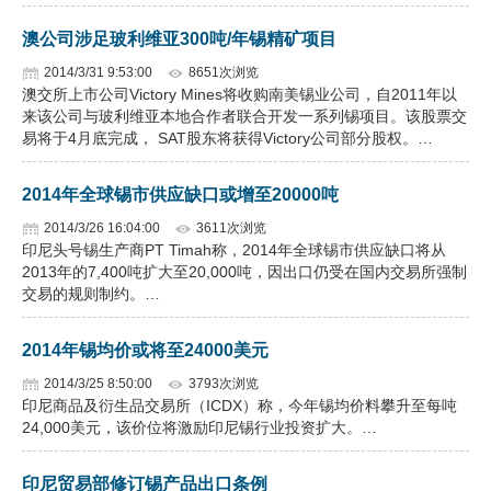
企业文化
澳公司涉足玻利维亚300吨/年锡精矿项目
2014/3/31 9:53:00
8651次浏览
《资源再生》杂志
澳交所上市公司Victory Mines将收购南美锡业公司，自2011年以
来该公司与玻利维亚本地合作者联合开发一系列锡项目。该股票交
行情报价
易将于4月底完成， SAT股东将获得Victory公司部分股权。…
数字报
2014年全球锡市供应缺口或增至20000吨
2014/3/26 16:04:00
3611次浏览
印尼头号锡生产商PT Timah称，2014年全球锡市供应缺口将从
2013年的7,400吨扩大至20,000吨，因出口仍受在国内交易所强制
交易的规则制约。…
2014年锡均价或将至24000美元
2014/3/25 8:50:00
3793次浏览
印尼商品及衍生品交易所（ICDX）称，今年锡均价料攀升至每吨
24,000美元，该价位将激励印尼锡行业投资扩大。…
印尼贸易部修订锡产品出口条例