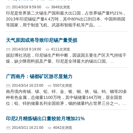
2014/3/18 9:59:00
3849次浏览
印尼是世界第二大锡生产国和最大出口国，占世界锡产量约21%，
2013年印尼锡锭产量4.4万吨，其中80%出口到日本、中国和韩国
等国家，用于制造飞机、武器和智能手机等产品。…
天气原因或将导致印尼锡产量受损
2014/3/18 9:19:00
4111次浏览
据彭博社消息，印尼锡生产料中断，因该国主要生产区天气持续干
燥，缺少降雨料损及产量。印尼是全球最大的锡出口国。…
广西南丹：锡都矿区游尽显魅力
2014/3/14 16:23:00
5507次浏览
南丹境内有锡、锑、铅、锌、金、银、铜、铁、镉、钨、铟等20多
种有色金属，总储量1100万吨，其中锡储量144万吨，居全国首
位；铅、锌的储量名列全国前茅，铟的储量约占世界三分之一。…
印尼2月精炼锡出口量较前月增加21%
2014/3/11 16:21:00
4042次浏览