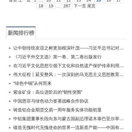
首页 上一页
1
...
10
11
12
13
14
15
16
17
18
19
...
287
下一页 尾页
新闻排行榜
一周
每月
让中朝传统友谊之树更加根深叶茂——习近平总书记对朝鲜进行国事访问纪实
《习近平外交文选》第一卷、第二卷出版发行
在习近平文化思想引领下文化和自然遗产保护传承利用工作开创新局面
伟大征程丨延安整风：一次深刻的马克思主义思想教育运动
“绿色中铜”从何而来
紫金矿业：高位进阶后的“韧性突围”
中国恩菲与绿色动力签署战略合作协议
铸造铝合金期货交易一周年服务实体功能初显
中铝集团董事长段向东与蒙古国副总理诺木泰巴亚尔举行会谈
锻造无愧时代无愧使命的世界一流新质产能——中国有色金属工业的战略应对与破局之道（二）