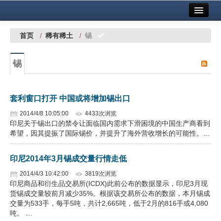
首页
中国有色金属报社主办
广告服务
首页
/
稀有稀土
/
锡
要闻
锡
铜镍铅锌
铝
套利窗口打开 中国或将增加锡出口
稀有稀土
2014/4/8 10:05:00
4433次浏览
印尼关于锡出口的禁令让面临国内需求下滑困境的中国生产商看到
有色市场
希望，因其提振了国际锡价，并提升了海外营收增长的可能性。…
科技
印尼2014年3月锡成交量行情走低
镁钛
2014/4/3 10:42:00
3819次浏览
印尼商品和衍生品交易所(ICDX)此前公布的数据显示，印尼3月现
地矿 建设
货锡成交量较前月减少35%。根据该交易所公布的数据，本月锡成
交量为533手，每手5吨，共计2,665吨，低于2月的816手或4,080
吨。 …
党建工作