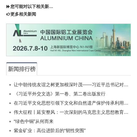
您可能对以下相关新闻同样感兴趣
更多相关新闻
新闻排行榜
一周
每月
让中朝传统友谊之树更加根深叶茂——习近平总书记对朝鲜进行国事访问纪实
《习近平外交文选》第一卷、第二卷出版发行
在习近平文化思想引领下文化和自然遗产保护传承利用工作开创新局面
伟大征程丨延安整风：一次深刻的马克思主义思想教育运动
“绿色中铜”从何而来
紫金矿业：高位进阶后的“韧性突围”