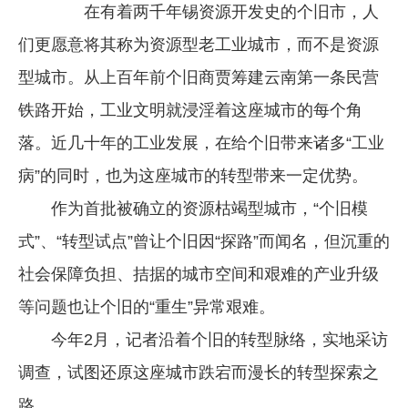
在有着两千年锡资源开发史的个旧市，人
企业文化
们更愿意将其称为资源型老工业城市，而不是资源
《资源再生》杂志
型城市。从上百年前个旧商贾筹建云南第一条民营
行情报价
铁路开始，工业文明就浸淫着这座城市的每个角
数字报
落。近几十年的工业发展，在给个旧带来诸多“工业
病”的同时，也为这座城市的转型带来一定优势。
作为首批被确立的资源枯竭型城市，“个旧模
式”、“转型试点”曾让个旧因“探路”而闻名，但沉重的
社会保障负担、拮据的城市空间和艰难的产业升级
等问题也让个旧的“重生”异常艰难。
今年2月，记者沿着个旧的转型脉络，实地采访
调查，试图还原这座城市跌宕而漫长的转型探索之
路。