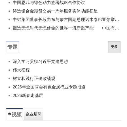
中国恩菲与绿色动力签署战略合作协议
铸造铝合金期货交易一周年服务实体功能初显
中铝集团董事长段向东与蒙古国副总理诺木泰巴亚尔举行会谈
锻造无愧时代无愧使命的世界一流新质产能——中国有色金属工业的战略应对与破局之道（二）
专题
更多
深入学习贯彻习近平党建思想
伟大征程
树立和践行正确政绩观
2026年全国两会有色金属行业专题报道
2026新春走基层
视频
企业新闻
专题新闻
人物专访