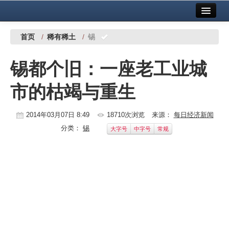
首页
中国有色金属报社主办
广告服务
首页
/
稀有稀土
/
锡
要闻
锡都个旧：一座老工业城
铜镍铅锌
市的枯竭与重生
铝
稀有稀土
2014年03月07日 8:49
18710次浏览
来源：
每日经济新闻
分类：
锡
大字号
中字号
常规
有色市场
科技
镁钛
地矿 建设
党建工作