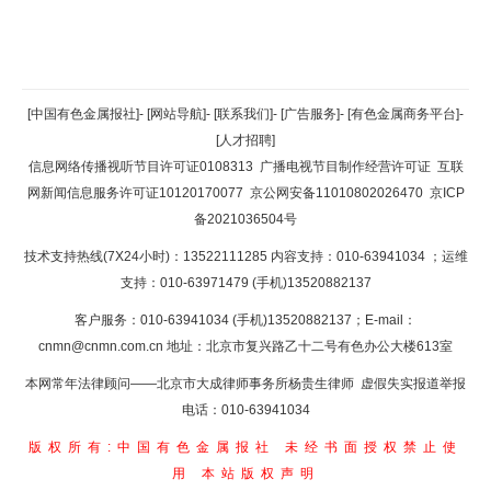
返回顶部
[中国有色金属报社]
-
[网站导航]
-
[联系我们]
-
[广告服务]
-
[有色金属商务平台]
-
[人才招聘]
返回首页
信息网络传播视听节目许可证0108313
广播电视节目制作经营许可证
互联
网新闻信息服务许可证10120170077
京公网安备11010802026470
京ICP
备2021036504号
技术支持热线(7X24小时)：13522111285 内容支持：010-63941034
；运维
支持：010-63971479 (手机)13520882137
客户服务：010-63941034 (手机)13520882137；E-mail：
cnmn@cnmn.com.cn
地址：北京市复兴路乙十二号有色办公大楼613室
本网常年法律顾问——北京市大成律师事务所杨贵生律师 虚假失实报道举报
电话：010-63941034
版权所有:中国有色金属报社
未经书面授权禁止使
用
本站版权声明