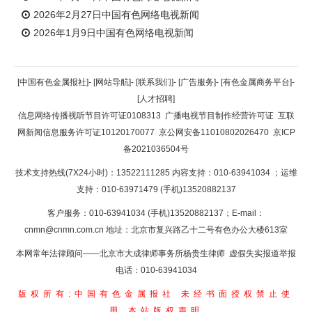
2026年2月27日中国有色网络电视新闻
2026年1月9日中国有色网络电视新闻
[中国有色金属报社]
-
[网站导航]
-
[联系我们]
-
[广告服务]
-
[有色金属商务平台]
-
[人才招聘]
信息网络传播视听节目许可证0108313
广播电视节目制作经营许可证
互联
网新闻信息服务许可证10120170077
京公网安备11010802026470
京ICP
备2021036504号
技术支持热线(7X24小时)：13522111285 内容支持：010-63941034
；运维
支持：010-63971479 (手机)13520882137
客户服务：010-63941034 (手机)13520882137；E-mail：
cnmn@cnmn.com.cn
地址：北京市复兴路乙十二号有色办公大楼613室
本网常年法律顾问——北京市大成律师事务所杨贵生律师 虚假失实报道举报
电话：010-63941034
版权所有:中国有色金属报社
未经书面授权禁止使
用
本站版权声明