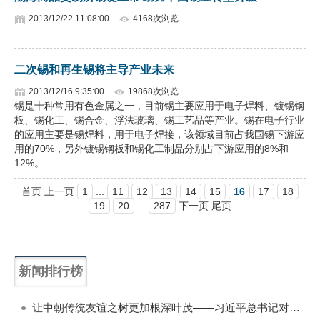
2013/12/22 11:08:00
4168次浏览
…
二次锡和再生锡将主导产业未来
2013/12/16 9:35:00
19868次浏览
锡是十种常用有色金属之一，目前锡主要应用于电子焊料、镀锡钢
板、锡化工、锡合金、浮法玻璃、锡工艺品等产业。锡在电子行业
的应用主要是锡焊料，用于电子焊接，该领域目前占我国锡下游应
用的70%，另外镀锡钢板和锡化工制品分别占下游应用的8%和
12%。…
首页 上一页
1
...
11
12
13
14
15
16
17
18
19
20
...
287
下一页 尾页
新闻排行榜
一周
每月
让中朝传统友谊之树更加根深叶茂——习近平总书记对朝鲜进行国事访问纪实