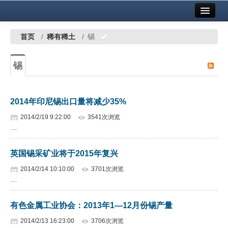
首页
中国有色金属报社主办
广告服务
首页
/
稀有稀土
/
锡
要闻
锡
铜镍铅锌
铝
2014年印尼锡出口量将减少35%
稀有稀土
2014/2/19 9:22:00
3541次浏览
…
有色市场
英国锡采矿业将于2015年复兴
科技
2014/2/14 10:10:00
3701次浏览
镁钛
…
地矿 建设
有色金属工业协会：2013年1—12月份锡产量
党建工作
2014/2/13 16:23:00
3706次浏览