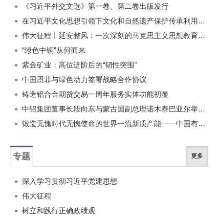
《习近平外交文选》第一卷、第二卷出版发行
在习近平文化思想引领下文化和自然遗产保护传承利用工作开创新局面
伟大征程丨延安整风：一次深刻的马克思主义思想教育运动
“绿色中铜”从何而来
紫金矿业：高位进阶后的“韧性突围”
中国恩菲与绿色动力签署战略合作协议
铸造铝合金期货交易一周年服务实体功能初显
中铝集团董事长段向东与蒙古国副总理诺木泰巴亚尔举行会谈
锻造无愧时代无愧使命的世界一流新质产能——中国有色金属工业的战略应对与破局之道（二）
专题
更多
深入学习贯彻习近平党建思想
伟大征程
树立和践行正确政绩观