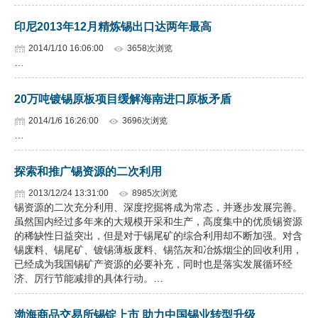
印尼2013年12月精炼锡出口达两年最高
2014/1/10 16:06:00
3658次浏览
…
20万吨镀锡原板项目缓解海南进口原板矛盾
2014/1/6 16:26:00
3696次浏览
…
探索和推广锡资源的二次利用
2013/12/24 13:31:00
8985次浏览
锡资源的二次充分利用、深度挖掘将成为常态，并逐步发展完善。
虽然国内经过多年来的大规模开采和生产，高度集中的优质锡资源
的稀缺性日益突出，但是对于锡尾矿的综合利用却不断加强。对含
锡废料、锡尾矿、镀锡薄板废料、锡箔灰和冶炼烟尘的回收利用，
已经成为我国锡矿产资源的必要补充，同时也是落实发展循环经
济、厉行节能减排的具体行动。…
渤海商品交易所锡锭上市 助力中国锡业转型升级