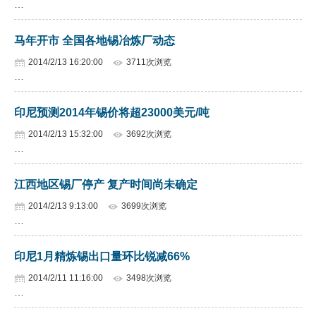
…
企业文化
马年开市 全国各地锡冶炼厂动态
《资源再生》杂志
2014/2/13 16:20:00
3711次浏览
…
行情报价
数字报
印尼预测2014年锡价将超23000美元/吨
2014/2/13 15:32:00
3692次浏览
…
江西地区锡厂停产 复产时间尚未确定
2014/2/13 9:13:00
3699次浏览
…
印尼1月精炼锡出口量环比锐减66%
2014/2/11 11:16:00
3498次浏览
…