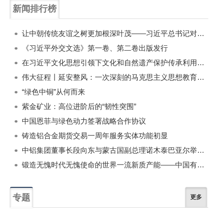
新闻排行榜
一周
每月
让中朝传统友谊之树更加根深叶茂——习近平总书记对朝鲜进行国事访问纪实
《习近平外交文选》第一卷、第二卷出版发行
在习近平文化思想引领下文化和自然遗产保护传承利用工作开创新局面
伟大征程丨延安整风：一次深刻的马克思主义思想教育运动
“绿色中铜”从何而来
紫金矿业：高位进阶后的“韧性突围”
中国恩菲与绿色动力签署战略合作协议
铸造铝合金期货交易一周年服务实体功能初显
中铝集团董事长段向东与蒙古国副总理诺木泰巴亚尔举行会谈
锻造无愧时代无愧使命的世界一流新质产能——中国有色金属工业的战略应对与破局之道（二）
专题
更多