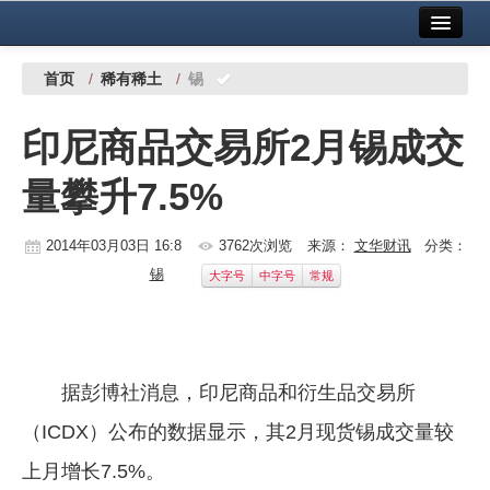
首页
中国有色金属报社主办
广告服务
首页
/
稀有稀土
/
锡
要闻
印尼商品交易所2月锡成交
铜镍铅锌
量攀升7.5%
铝
稀有稀土
2014年03月03日 16:8
3762次浏览
来源：
文华财讯
分类：
锡
大字号
中字号
常规
有色市场
科技
镁钛
据彭博社消息，印尼商品和衍生品交易所
地矿 建设
（ICDX）公布的数据显示，其2月现货锡成交量较
上月增长7.5%。
党建工作