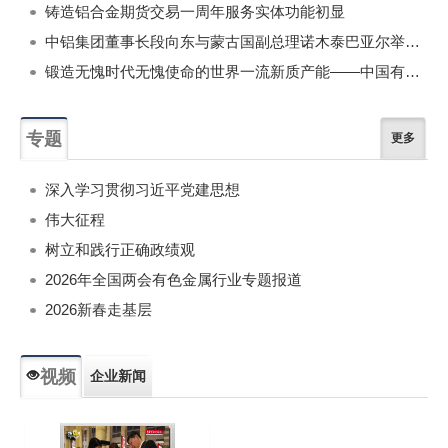
铸造铝合金期货交易一周年服务实体功能初显
中铝集团董事长段向东与蒙古国副总理诺木泰巴亚尔举行会谈
锻造无愧时代无愧使命的世界一流新质产能——中国有色金属工业的战略应对与破局之道（二）
专题
更多
深入学习贯彻习近平党建思想
伟大征程
树立和践行正确政绩观
2026年全国两会有色金属行业专题报道
2026新春走基层
视频
企业新闻
专题新闻
人物专访