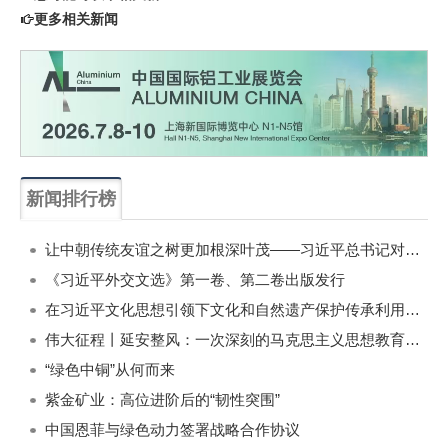
更多相关新闻
新闻排行榜
一周
每月
让中朝传统友谊之树更加根深叶茂——习近平总书记对朝鲜进行国事访问纪实
《习近平外交文选》第一卷、第二卷出版发行
在习近平文化思想引领下文化和自然遗产保护传承利用工作开创新局面
伟大征程丨延安整风：一次深刻的马克思主义思想教育运动
“绿色中铜”从何而来
紫金矿业：高位进阶后的“韧性突围”
中国恩菲与绿色动力签署战略合作协议