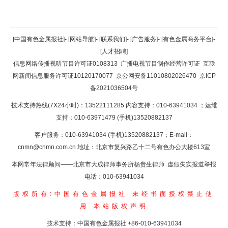
返回顶部
[中国有色金属报社]
-
[网站导航]
-
[联系我们]
-
[广告服务]
-
[有色金属商务平台]
-
[人才招聘]
返回首页
信息网络传播视听节目许可证0108313
广播电视节目制作经营许可证
互联
网新闻信息服务许可证10120170077
京公网安备11010802026470
京ICP
备2021036504号
技术支持热线(7X24小时)：13522111285 内容支持：010-63941034
；运维
支持：010-63971479 (手机)13520882137
客户服务：010-63941034 (手机)13520882137；E-mail：
cnmn@cnmn.com.cn
地址：北京市复兴路乙十二号有色办公大楼613室
本网常年法律顾问——北京市大成律师事务所杨贵生律师 虚假失实报道举报
电话：010-63941034
版权所有:中国有色金属报社
未经书面授权禁止使
用
本站版权声明
技术支持：中国有色金属报社
+86-010-63941034