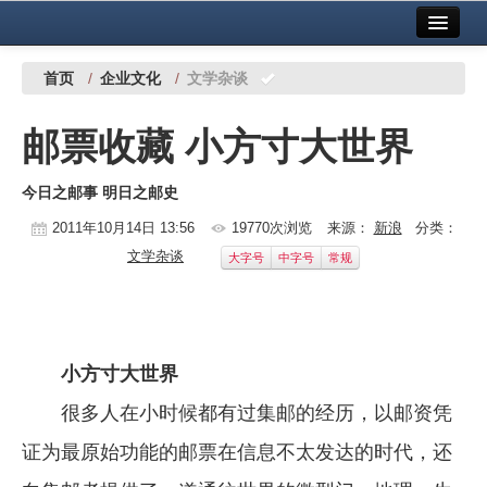
首页
中国有色金属报社主办
广告服务
首页
/
企业文化
/
文学杂谈
要闻
邮票收藏 小方寸大世界
铜镍铅锌
今日之邮事 明日之邮史
铝
2011年10月14日 13:56
19770次浏览
来源：
新浪
分类：
稀有稀土
文学杂谈
大字号
中字号
常规
有色市场
科技
小方寸大世界
镁钛
很多人在小时候都有过集邮的经历，以邮资凭
地矿 建设
证为最原始功能的邮票在信息不太发达的时代，还
党建工作