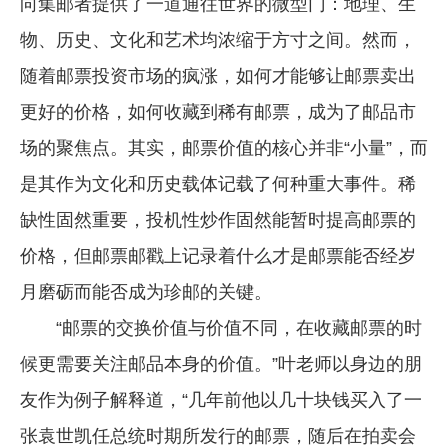
向集邮者提供了一道通往世界的微型门：地理、生
企业文化
物、历史、文化和艺术均浓缩于方寸之间。然而，
《资源再生》杂志
随着邮票投资市场的疯涨，如何才能够让邮票卖出
更好的价格，如何收藏到稀有邮票，成为了邮品市
行情报价
场的聚焦点。其实，邮票价值的核心并非“小量”，而
数字报
是其作为文化和历史载体记载了何种重大事件。稀
缺性固然重要，投机性炒作固然能暂时提高邮票的
价格，但邮票邮戳上记录着什么才是邮票能否经岁
月磨砺而能否成为珍邮的关键。
“邮票的交换价值与价值不同，在收藏邮票的时
候更需要关注邮品本身的价值。”叶老师以身边的朋
友作为例子解释道，“几年前他以几十块钱买入了一
张袁世凯任总统时期所发行的邮票，随后在拍卖会