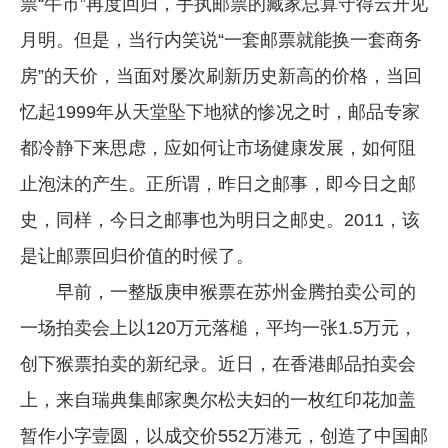
票“牛市”再度回归，手执邮票的藏家总算守得云开见
企业文化
月明。但是，当行内笑说“一套邮票就能换一套商务
《资源再生》杂志
房”的天价，当面对屡次刷新历史新高的价格，当回
忆起1999年从天堂坠下地狱的惨况之时，邮品专家
行情报价
都冷静下来思虑，应如何让市场健康发展，如何阻
数字报
止泡沫的产生。正所谓，昨日之邮事，即今日之邮
史，同样，今日之邮事也为明日之邮史。2011，该
是让邮票回归价值的时候了。
早前，一整版庚申猴票在苏州金腾拍卖公司的
一场拍卖会上以120万元落槌，平均一张1.5万元，
创下猴票拍卖的新纪录。近日，在香港邮品拍卖会
上，来自瑞典集邮家奥尔松夫妇的一枚红印花加盖
暂作小字壹圆，以成交价552万港元，创造了中国邮