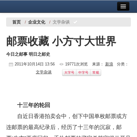
首页
中国有色金属报社主办
广告服务
首页
/
企业文化
/
文学杂谈
要闻
邮票收藏 小方寸大世界
铜镍铅锌
今日之邮事 明日之邮史
铝
2011年10月14日 13:56
19771次浏览
来源：
新浪
分类：
稀有稀土
文学杂谈
大字号
中字号
常规
有色市场
科技
十三年的轮回
镁钛
自近日香港拍卖会中，创下中国单枚邮票或方
地矿 建设
连邮票的最高纪录后，经历了十三年的沉寂，邮
党建工作