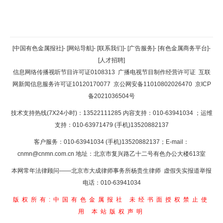
返回顶部
[中国有色金属报社]
-
[网站导航]
-
[联系我们]
-
[广告服务]
-
[有色金属商务平台]
-
[人才招聘]
返回首页
信息网络传播视听节目许可证0108313
广播电视节目制作经营许可证
互联
网新闻信息服务许可证10120170077
京公网安备11010802026470
京ICP
备2021036504号
技术支持热线(7X24小时)：13522111285 内容支持：010-63941034
；运维
支持：010-63971479 (手机)13520882137
客户服务：010-63941034 (手机)13520882137；E-mail：
cnmn@cnmn.com.cn
地址：北京市复兴路乙十二号有色办公大楼613室
本网常年法律顾问——北京市大成律师事务所杨贵生律师 虚假失实报道举报
电话：010-63941034
版权所有:中国有色金属报社
未经书面授权禁止使
用
本站版权声明