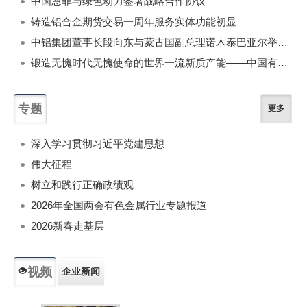
中国恩菲与绿色动力签署战略合作协议
铸造铝合金期货交易一周年服务实体功能初显
中铝集团董事长段向东与蒙古国副总理诺木泰巴亚尔举行会谈
锻造无愧时代无愧使命的世界一流新质产能——中国有色金属工业的战略应对与破局之道（二）
专题
更多
深入学习贯彻习近平党建思想
伟大征程
树立和践行正确政绩观
2026年全国两会有色金属行业专题报道
2026新春走基层
视频
企业新闻
专题新闻
人物专访