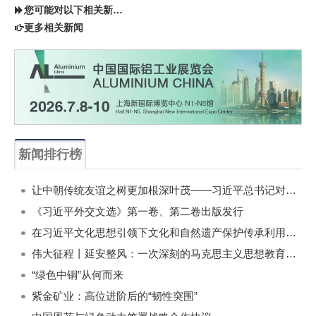
您可能对以下相关新闻同样感兴趣
更多相关新闻
新闻排行榜
一周
每月
让中朝传统友谊之树更加根深叶茂——习近平总书记对朝鲜进行国事访问纪实
《习近平外交文选》第一卷、第二卷出版发行
在习近平文化思想引领下文化和自然遗产保护传承利用工作开创新局面
伟大征程丨延安整风：一次深刻的马克思主义思想教育运动
“绿色中铜”从何而来
紫金矿业：高位进阶后的“韧性突围”