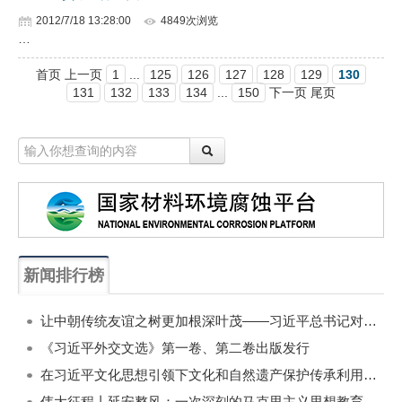
2012/7/18 13:28:00
4849次浏览
…
首页 上一页
1
...
125
126
127
128
129
130
131
132
133
134
...
150
下一页 尾页
新闻排行榜
一周
每月
让中朝传统友谊之树更加根深叶茂——习近平总书记对朝鲜进行国事访问纪实
《习近平外交文选》第一卷、第二卷出版发行
在习近平文化思想引领下文化和自然遗产保护传承利用工作开创新局面
伟大征程丨延安整风：一次深刻的马克思主义思想教育运动