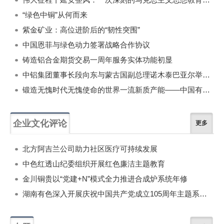
“绿色中铜”从何而来
紫金矿业：高位进阶后的“韧性突围”
中国恩菲与绿色动力签署战略合作协议
铸造铝合金期货交易一周年服务实体功能初显
中铝集团董事长段向东与蒙古国副总理诺木泰巴亚尔举行会谈
锻造无愧时代无愧使命的世界一流新质产能——中国有色金属工业的战略应对与破局之道（二）
企业文化评论
更多
北方阿吉兰公司助力社区医疗可持续发展
中色红透山纪委组织开展红色廉洁主题教育
金川铜贵以“党建+N”模式全力推进合成炉系统年修
湖南有色深入开展庆祝中国共产党成立105周年主题系列活动