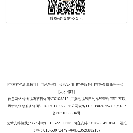
钛微媒微信公众号
返回顶部
[中国有色金属报社]
-
[网站导航]
-
[联系我们]
-
[广告服务]
-
[有色金属商务平台]
-
[人才招聘]
返回首页
信息网络传播视听节目许可证0108313
广播电视节目制作经营许可证
互联
网新闻信息服务许可证10120170077
京公网安备11010802026470
京ICP
备2021036504号
技术支持热线(7X24小时)：13522111285 内容支持：010-63941034
；运维
支持：010-63971479 (手机)13520882137