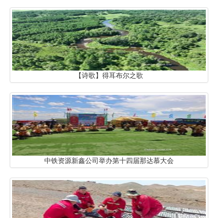
【诗歌】得耳布尔之歌
中铁资源新鑫公司举办第十四届那达慕大会