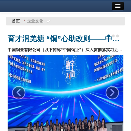
首页
中国有色金属报社主办
广告服务
首页
/
企业文化
要闻
育才润羌塘 “铜”心助改则——中国铜业助力西藏自治区改则县人才培养
铜镍铅锌
中国铜业有限公司（以下简称“中国铜业”）深入贯彻落实习近平总书记关于西藏工作的重要指示精神，扎实推进中国铝业集团有限公司与西藏自治区相关工作部署，主动扛起社会责任，自2025年起启动为期5年的帮扶计划，助力改则县高质量发展。其中，中国铜业每年安排专项资金开设2期专题培训班，组织改则县基层干部外出集中参训研学，持续推动企地帮扶提质升级。…
铝
稀有稀土
有色市场
‹
›
科技
镁钛
地矿 建设
党建工作