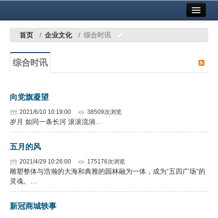
首页
中国有色金属报社主办
广告服务
首页
/
企业文化
/
综合时讯
要闻
综合时讯
铜镍铅锌
铝
向党旗凝望
稀有稀土
2021/6/10 10:19:00
38509次浏览
岁月 如同一条长河 滚滚流淌…
有色市场
五月的风
科技
2021/4/29 10:26:00
175176次浏览
镁钛
雕塑整体与浩瀚的大海和典雅的园林融为一体，成为“五四广场”的
灵魂。…
地矿 建设
新冠商城轶事
党建工作