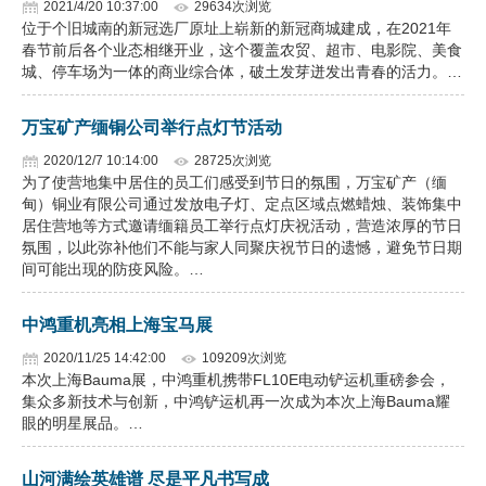
2021/4/20 10:37:00
29634次浏览
位于个旧城南的新冠选厂原址上崭新的新冠商城建成，在2021年
企业文化
春节前后各个业态相继开业，这个覆盖农贸、超市、电影院、美食
城、停车场为一体的商业综合体，破土发芽迸发出青春的活力。…
《资源再生》杂志
行情报价
万宝矿产缅铜公司举行点灯节活动
2020/12/7 10:14:00
28725次浏览
数字报
为了使营地集中居住的员工们感受到节日的氛围，万宝矿产（缅
甸）铜业有限公司通过发放电子灯、定点区域点燃蜡烛、装饰集中
居住营地等方式邀请缅籍员工举行点灯庆祝活动，营造浓厚的节日
氛围，以此弥补他们不能与家人同聚庆祝节日的遗憾，避免节日期
间可能出现的防疫风险。…
中鸿重机亮相上海宝马展
2020/11/25 14:42:00
109209次浏览
本次上海Bauma展，中鸿重机携带FL10E电动铲运机重磅参会，
集众多新技术与创新，中鸿铲运机再一次成为本次上海Bauma耀
眼的明星展品。…
山河满绘英雄谱 尽是平凡书写成