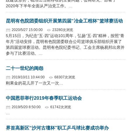
政建设形势，梳理出当前存在的主要问题，会商研究、部署了
2020年下半年全面从严治党工作。…
昆明有色院团委组织开展第四届“冶金工程杯”篮球赛活动
2020/5/27 15:00:00
23280次浏览
5月15日，为纪念“五·四”运动101周年，弘扬“五·四”精神，按照“青
年月”活动安排，昆明有色院团委联合公司篮球俱乐部组织开展了
第四届篮球赛活动。昆明有色院纪委书记、工会主席杨易邦出席并
参与了比赛活动。…
二十一世纪的闺怨
2019/10/11 10:44:00
68307次浏览
刚果金的花儿开了一次又一次…
中国恩菲举行2019年春季职工运动会
2019/5/20 8:50:00
61742次浏览
…
界首高新区“沙河古壇杯”职工乒乓球比赛成功举办