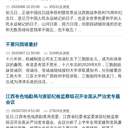
2020/9/8 10:20:00
35531次浏览
前几日，正值中国抗日战争胜利暨世界反法西斯战争胜利75周年纪
念日，是亿万中国人民永远铭记的日子，也是全世界热爱和平的人
民永远铭记的日子。山河日新，国力日强，但那段硝烟弥漫的历史
和无数英雄却是我辈不能忘，也不敢忘！…
不要问我谁最好
2020/9/7 11:50:00
31695次浏览
十八年前，机械制造公司女工张淑红生下三胞胎女儿，成为街谈巷
议的趣闻。有道是有苗不愁长，十八年后的2020年8月，三胞胎姐
妹张涵玥、张涵佳、张涵迪陆续接到大学录取通知书，分别被重庆
工商大学、江苏大学和广西梧州学院录取。三胞胎同年跳龙门，再
次成为津津乐道的佳话。…
江西有色地勘局与派驻纪检监察组召开全面从严治党专题
会议
2020/7/20 9:51:00
27924次浏览
近日,江西有色地质勘查局党委、江西省纪委省监委派驻纪检监察
组召开全面从严治党专题会。会议分析了上半年全局党建和党风廉