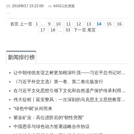
2018/8/17 15:22:00
64311次浏览
…
首页 上一页
1
...
9
10
11
12
13
14
15
16
17
18
...
33
下一页 尾页
新闻排行榜
一周
每月
让中朝传统友谊之树更加根深叶茂——习近平总书记对朝鲜进行国事访问纪实
《习近平外交文选》第一卷、第二卷出版发行
在习近平文化思想引领下文化和自然遗产保护传承利用工作开创新局面
伟大征程丨延安整风：一次深刻的马克思主义思想教育运动
“绿色中铜”从何而来
紫金矿业：高位进阶后的“韧性突围”
中国恩菲与绿色动力签署战略合作协议