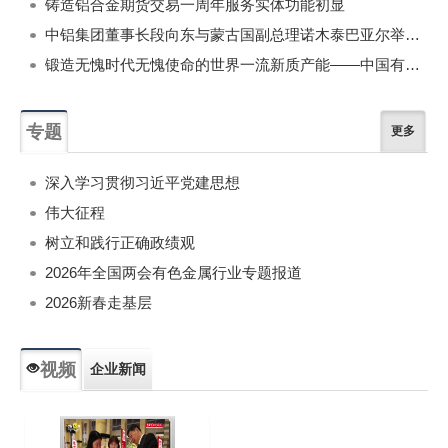
铸造铝合金期货交易一周年服务实体功能初显
中铝集团董事长段向东与蒙古国副总理诺木泰巴亚尔举行会谈
锻造无愧时代无愧使命的世界一流新质产能——中国有色金属工业的战略应对与破局之道（二）
专题
更多
深入学习贯彻习近平党建思想
伟大征程
树立和践行正确政绩观
2026年全国两会有色金属行业专题报道
2026新春走基层
视频
企业新闻
专题新闻
人物专访