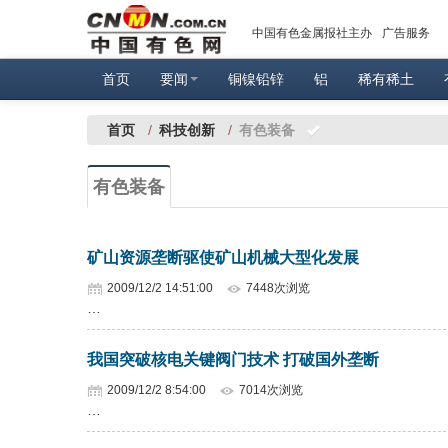
中国有色金属报社主办
广告服务
首页
要闻
铜镍铅锌
铝
稀有稀土
首页
/
科技创新
/
有色装备
有色装备
矿山资源垄断驱使矿山机械大型化发展
2009/12/2 14:51:00
7448次浏览
…
我国突破核电关键阀门技术 打破国外垄断
2009/12/2 8:54:00
7014次浏览
…