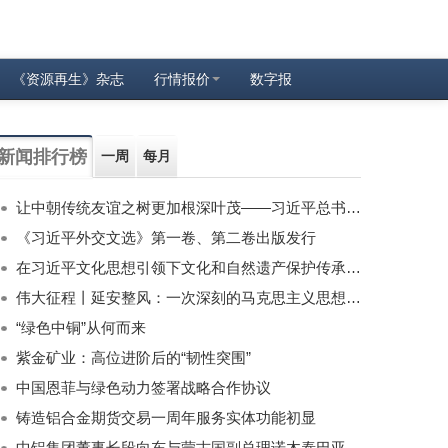
《资源再生》杂志
行情报价
数字报
新闻排行榜
一周
每月
让中朝传统友谊之树更加根深叶茂——习近平总书记对朝鲜进行国事访问纪实
《习近平外交文选》第一卷、第二卷出版发行
在习近平文化思想引领下文化和自然遗产保护传承利用工作开创新局面
伟大征程丨延安整风：一次深刻的马克思主义思想教育运动
“绿色中铜”从何而来
紫金矿业：高位进阶后的“韧性突围”
中国恩菲与绿色动力签署战略合作协议
铸造铝合金期货交易一周年服务实体功能初显
中铝集团董事长段向东与蒙古国副总理诺木泰巴亚尔举行会谈