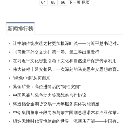
64
65
66
下一页 尾页
新闻排行榜
一周
每月
让中朝传统友谊之树更加根深叶茂——习近平总书记对朝鲜进行国事访问纪实
《习近平外交文选》第一卷、第二卷出版发行
在习近平文化思想引领下文化和自然遗产保护传承利用工作开创新局面
伟大征程丨延安整风：一次深刻的马克思主义思想教育运动
“绿色中铜”从何而来
紫金矿业：高位进阶后的“韧性突围”
中国恩菲与绿色动力签署战略合作协议
铸造铝合金期货交易一周年服务实体功能初显
中铝集团董事长段向东与蒙古国副总理诺木泰巴亚尔举行会谈
锻造无愧时代无愧使命的世界一流新质产能——中国有色金属工业的战略应对与破局之道（二）