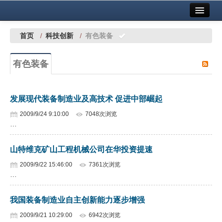
首页
中国有色金属报社主办
广告服务
首页
/
科技创新
/
有色装备
要闻
有色装备
铜镍铅锌
铝
发展现代装备制造业及高技术 促进中部崛起
稀有稀土
2009/9/24 9:10:00
7048次浏览
…
有色市场
山特维克矿山工程机械公司在华投资提速
科技
2009/9/22 15:46:00
7361次浏览
镁钛
…
地矿 建设
我国装备制造业自主创新能力逐步增强
党建工作
2009/9/21 10:29:00
6942次浏览